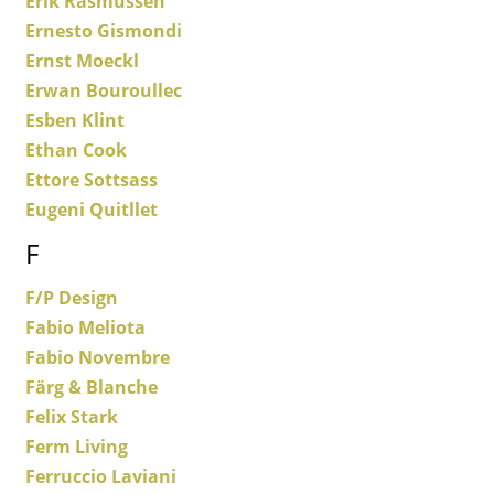
Erik Rasmussen
Ernesto Gismondi
Bureau
Ernst Moeckl
Poste de travail
Erwan Bouroullec
Esben Klint
Bureau de direction
Ethan Cook
Salles de réunion
Ettore Sottsass
Eugeni Quitllet
Accueil & Réception
F
Cantines & Espaces communs
F/P Design
Solutions par branche
Fabio Meliota
Travailler en sécurité
Fabio Novembre
Färg & Blanche
Marques & Designers
Felix Stark
Ferm Living
Marques
Ferruccio Laviani