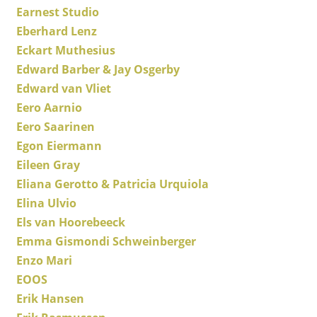
Earnest Studio
Espaces
Eberhard Lenz
Eckart Muthesius
Maison
Edward Barber & Jay Osgerby
Salon et Salle de séjour
Edward van Vliet
Eero Aarnio
Cuisine & Salle à manger
Eero Saarinen
Chambre à coucher
Egon Eiermann
Eileen Gray
Chambre enfant
Eliana Gerotto & Patricia Urquiola
Bureau
Elina Ulvio
Entrée & Couloir
Els van Hoorebeeck
Emma Gismondi Schweinberger
Salle de Bain
Enzo Mari
Cellier & Buanderie
EOOS
Erik Hansen
Jardin & Balcon