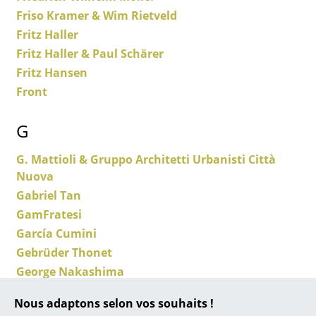
Friso Kramer & Wim Rietveld
... toutes les marques A-Z
Fritz Haller
Fritz Haller & Paul Schärer
Designers
Fritz Hansen
Alvar Aalto
Front
Arne Jacobsen
G
Charles & Ray Eames
G. Mattioli & Gruppo Architetti Urbanisti Città
Eero Saarinen
Nuova
Gabriel Tan
Egon Eiermann
GamFratesi
Eileen Gray
García Cumini
Gebrüder Thonet
Jean Prouvé
George Nakashima
Le Corbusier
George Nelson
Nous adaptons selon vos souhaits !
George Nelson & Charles Pollock
Ludwig Mies van der Rohe