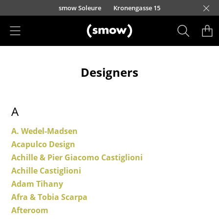
Accéder directement au contenu
smow Soleure
Kronengasse 15
Produits
Designers
Sièges
Chaises de cuisine & salle à manger
A
Canapés
A. Wedel-Madsen
Fauteuils
Acapulco Design
Fauteuils lounge
Achille & Pier Giacomo Castiglioni
Achille Castiglioni
Chaises
Adam Tihany
Chaises cantilever
Afra & Tobia Scarpa
Afteroom
Chaises et Tabourets de bar