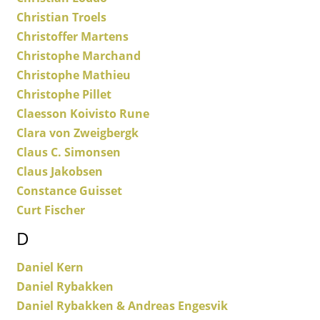
Lampes sans fil
Christian Troels
Christoffer Martens
... voir tous les luminaires
Christophe Marchand
Christophe Mathieu
Lits
Christophe Pillet
Lits doubles
Claesson Koivisto Rune
Clara von Zweigbergk
Lits simples
Claus C. Simonsen
Lits empilables
Claus Jakobsen
Lits enfants
Constance Guisset
Curt Fischer
Tables de chevet et Accessoires de lit
D
... voir tous les lits
Daniel Kern
Accessoires
Daniel Rybakken
Daniel Rybakken & Andreas Engesvik
Horloges