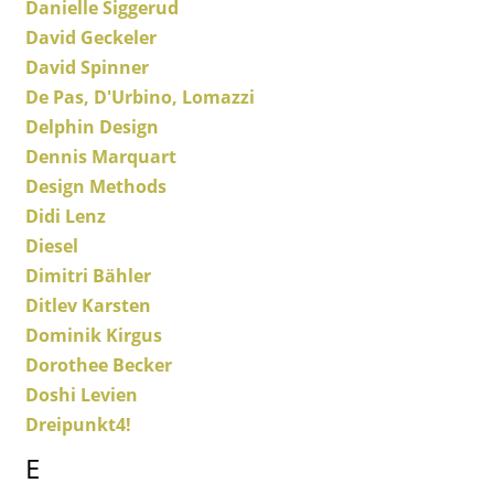
Danielle Siggerud
Miroirs
David Geckeler
David Spinner
Figurines & Miniatures
De Pas, D'Urbino, Lomazzi
Vases
Delphin Design
Dennis Marquart
Plateaux
Design Methods
Accessoires de bureau
Didi Lenz
Diesel
Boîtes de rangement
Dimitri Bähler
Couvertures
Ditlev Karsten
Dominik Kirgus
Coussins
Dorothee Becker
Tapis
Doshi Levien
Dreipunkt4!
Rideaux
E
... voir tous les accessoires