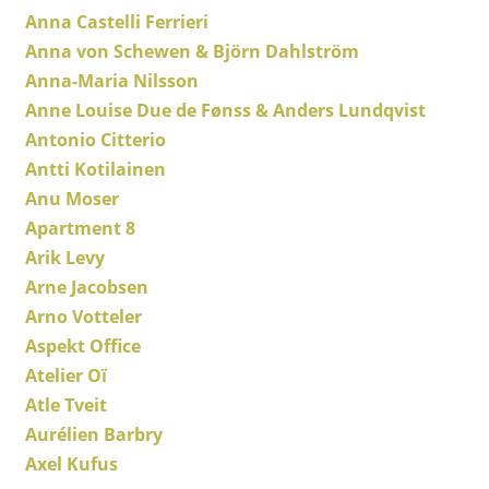
Anna Castelli Ferrieri
Tables
Anna von Schewen & Björn Dahlström
Tables de repas
Anna-Maria Nilsson
Anne Louise Due de Fønss & Anders Lundqvist
Tables d’appoint
Antonio Citterio
Tables basses
Antti Kotilainen
Anu Moser
Bureaux & Secrétaires
Apartment 8
Secrétaires & Tables PC
Arik Levy
Arne Jacobsen
Tables de conférence et Pupitres
Arno Votteler
Tables hautes & Pupitres
Aspekt Office
Atelier Oï
Tables enfants
Atle Tveit
Table de jardin
Aurélien Barbry
Axel Kufus
Chariots & Dessertes