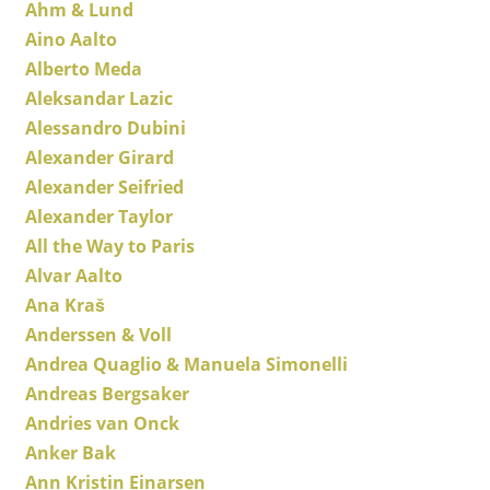
Ahm & Lund
Tabourets
Aino Aalto
Alberto Meda
Bancs & Chaises longues
Aleksandar Lazic
Poufs poires
Alessandro Dubini
Alexander Girard
Chaises de jardin
Alexander Seifried
Chaises enfants
Alexander Taylor
All the Way to Paris
Chaises à bascule
Alvar Aalto
Chaises de bureau
Ana Kraš
Anderssen & Voll
Chaises de conférence
Andrea Quaglio & Manuela Simonelli
Fauteuils de direction
Andreas Bergsaker
Pièces détachées
Andries van Onck
Anker Bak
... voir tous les sièges
Ann Kristin Einarsen