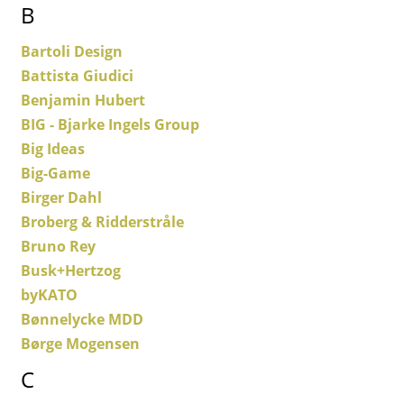
B
Pièces détachées
Bartoli Design
... voir toutes les tables
Battista Giudici
Rangements
Benjamin Hubert
BIG - Bjarke Ingels Group
Étagères & Armoires
Big Ideas
Bibliothèques
Big-Game
Birger Dahl
Étagères murales
Broberg & Ridderstråle
Buffets & Commodes
Bruno Rey
Busk+Hertzog
Meubles TV
byKATO
Caissons roulants et Meubles d’appoint
Bønnelycke MDD
Børge Mogensen
Meubles de bar
C
Garde-robes