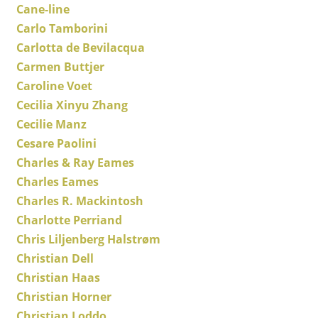
Cane-line
Petits rangements
Carlo Tamborini
Pièces détachées
Carlotta de Bevilacqua
Carmen Buttjer
... voir tous les rangements
Caroline Voet
Luminaires
Cecilia Xinyu Zhang
Cecilie Manz
Suspensions & Plafonniers
Cesare Paolini
Lampes de table
Charles & Ray Eames
Charles Eames
Lampes de bureau
Charles R. Mackintosh
Lampadaires et Liseuses
Charlotte Perriand
Chris Liljenberg Halstrøm
Lampes de sol
Christian Dell
Appliques murales
Christian Haas
Christian Horner
Luminaires d’extérieur
Christian Loddo