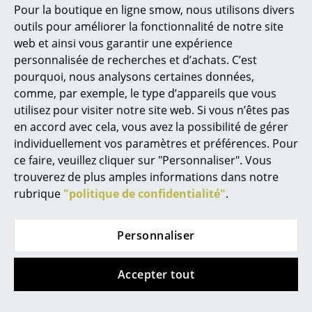
Pour la boutique en ligne smow, nous utilisons divers
Gerrit T. Rietveld
Marcel Breuer
outils pour améliorer la fonctionnalité de notre site
Giancarlo Fassina
web et ainsi vous garantir une expérience
Gianfranco Frattini
Philippe Starck
personnalisée de recherches et d’achats. C’est
Gino Colombini
pourquoi, nous analysons certaines données,
Ronan & Erwan Bouroullec
Gio Ponti
comme, par exemple, le type d’appareils que vous
... tous les designers A-Z
Giotto Stoppino
utilisez pour visiter notre site web. Si vous n’êtes pas
Giulio Iacchetti
en accord avec cela, vous avez la possibilité de gérer
individuellement vos paramètres et préférences. Pour
Thèmes
Giuseppe Maurizio Scutellà
ce faire, veuillez cliquer sur "Personnaliser". Vous
Glen Oliver Löw
Nouveauté smow
trouverez de plus amples informations dans notre
Grau
rubrique
"politique de confidentialité"
.
Inspiration
Gregor Faubel
Grégory Cibert
Éditions spéciales
Personnaliser
Greta M. Grossman
Classiques du design
Guilherme Torres
Accepter tout
H
Les femmes dans le design