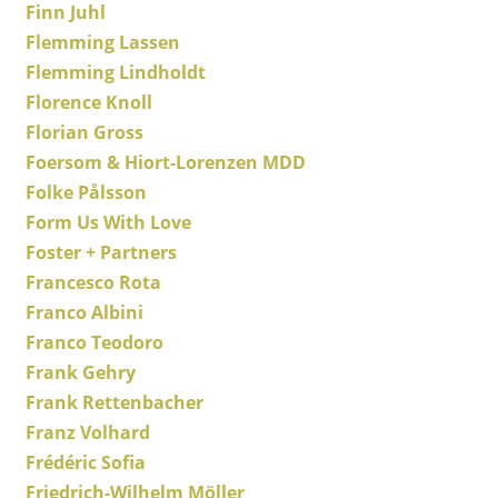
Artemide
Finn Juhl
Flemming Lassen
Cassina
Flemming Lindholdt
Fritz Hansen
Florence Knoll
Florian Gross
HAY
Foersom & Hiort-Lorenzen MDD
Knoll International
Folke Pålsson
Form Us With Love
Louis Poulsen
Foster + Partners
Muuto
Francesco Rota
Nils Holger Moormann
Franco Albini
Franco Teodoro
Richard Lampert
Frank Gehry
Thonet
Frank Rettenbacher
Franz Volhard
USM Haller
Frédéric Sofia
Vitra
Friedrich-Wilhelm Möller