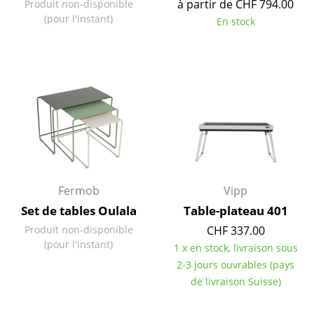
à partir de CHF 794.00
Produit non-disponible
Miroirs
(pour l'instant)
En stock
Figurines & Miniatures
Vases
Plateaux
Accessoires de bureau
Boîtes de rangement
Couvertures
Fermob
Vipp
Set de tables Oulala
Table-plateau 401
Coussins
Produit non-disponible
CHF 337.00
Tapis
(pour l'instant)
1 x en stock, livraison sous
2-3 jours ouvrables (pays
Rideaux
de livraison Suisse)
... voir tous les accessoires