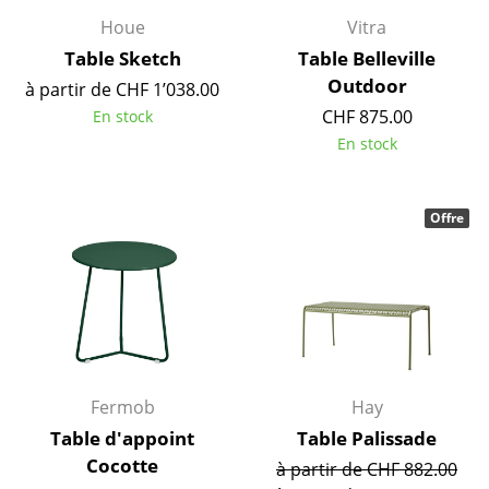
Lampes sans fil
Houe
Vitra
Table Sketch
Table Belleville
... voir tous les luminaires
Outdoor
à partir de CHF 1’038.00
Lits
CHF 875.00
En stock
En stock
Lits doubles
Lits simples
Offre
Lits empilables
Lits enfants
Tables de chevet et Accessoires de lit
... voir tous les lits
Fermob
Hay
Accessoires
Table d'appoint
Table Palissade
Cocotte
à partir de CHF 882.00
Horloges