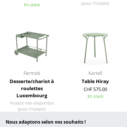
(pour l'instant)
En stock
... toutes les marques A-Z
Designers
Alvar Aalto
Arne Jacobsen
Charles & Ray Eames
Eero Saarinen
Fermob
Kartell
Egon Eiermann
Desserte/chariot à
Table Hiray
roulettes
CHF 575.00
Eileen Gray
Luxembourg
En stock
Jean Prouvé
Produit non-disponible
(pour l'instant)
Le Corbusier
Nous adaptons selon vos souhaits !
Ludwig Mies van der Rohe