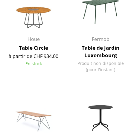
Petits rangements
Pièces détachées
... voir tous les rangements
Houe
Fermob
Luminaires
Table Circle
Table de Jardin
Luxembourg
Suspensions & Plafonniers
à partir de CHF 934.00
Produit non-disponible
En stock
Lampes de table
(pour l'instant)
Lampes de bureau
Lampadaires et Liseuses
Lampes de sol
Appliques murales
Luminaires d’extérieur