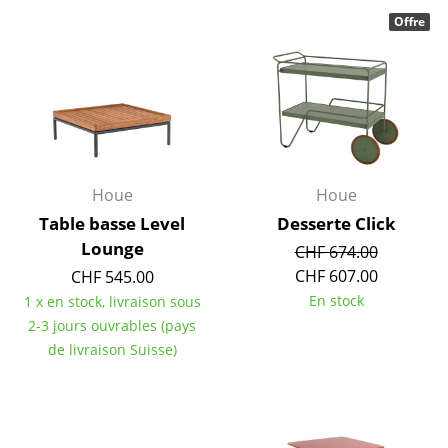
Offre
Espaces
Maison
Salon et Salle de séjour
Cuisine & Salle à manger
Chambre à coucher
Houe
Houe
Table basse Level
Desserte Click
Chambre enfant
Lounge
CHF 674.00
Bureau
CHF 607.00
CHF 545.00
En stock
1 x en stock, livraison sous
Entrée & Couloir
2-3 jours ouvrables (pays
de livraison Suisse)
Salle de Bain
Cellier & Buanderie
Jardin & Balcon