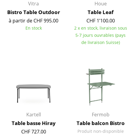
Artemide
Vitra
Houe
Bistro Table Outdoor
Table Leaf
Cassina
à partir de CHF 995.00
CHF 1’100.00
Fritz Hansen
En stock
2 x en stock, livraison sous
5-7 jours ouvrables (pays
HAY
de livraison Suisse)
Knoll International
Louis Poulsen
Muuto
Nils Holger Moormann
Richard Lampert
Thonet
Kartell
Fermob
USM Haller
Table basse Hiray
Table balcon Bistro
CHF 727.00
Produit non-disponible
Vitra