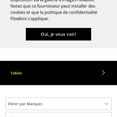
Notez que ce fournisseur peut installer des
Tabourets
cookies et que la politique de confidentialité
Bancs & Chaises longues
Flowbox s’applique.
Poufs poires
Oui, je veux voir!
Chaises de jardin
Chaises enfants
Chaises à bascule
Chaises de bureau
Tables
Chaises de conférence
Fauteuils de direction
Pièces détachées
Filtrer par Marques
... voir tous les sièges