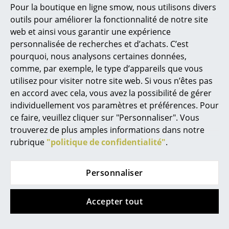
Offre
Pour la boutique en ligne smow, nous utilisons divers
Marcel Breuer
outils pour améliorer la fonctionnalité de notre site
web et ainsi vous garantir une expérience
Philippe Starck
personnalisée de recherches et d’achats. C’est
pourquoi, nous analysons certaines données,
Ronan & Erwan Bouroullec
comme, par exemple, le type d’appareils que vous
... tous les designers A-Z
utilisez pour visiter notre site web. Si vous n’êtes pas
Hay
Cane-line
en accord avec cela, vous avez la possibilité de gérer
Table Palissade Cone
Table d'appoint On-
individuellement vos paramètres et préférences. Pour
Thèmes
the-move
ce faire, veuillez cliquer sur "Personnaliser". Vous
à partir de CHF 560.00
Nouveauté smow
trouverez de plus amples informations dans notre
à partir de CHF 504.00
à partir de CHF 223.00
rubrique
"politique de confidentialité"
.
En stock
En stock
Inspiration
Éditions spéciales
Personnaliser
Classiques du design
Accepter tout
Les femmes dans le design