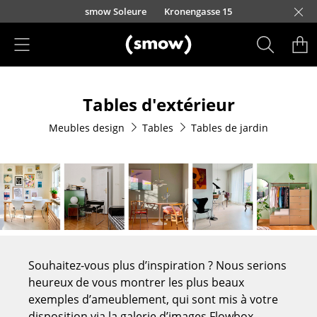
Accéder directement au contenu
smow Soleure
Kronengasse 15
Produits
Tables d'extérieur
Sièges
Meubles design
Tables
Tables de jardin
Chaises de cuisine & salle à manger
Canapés
Fauteuils
Fauteuils lounge
Chaises
Souhaitez-vous plus d’inspiration ? Nous serions
Chaises cantilever
heureux de vous montrer les plus beaux
exemples d’ameublement, qui sont mis à votre
Chaises et Tabourets de bar
disposition via la galerie d’images Flowbox.