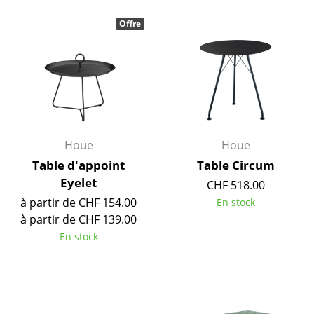
Pièces détachées
Offre
... voir toutes les tables
Rangements
Étagères & Armoires
Bibliothèques
Houe
Houe
Étagères murales
Table d'appoint
Table Circum
Eyelet
CHF 518.00
Buffets & Commodes
à partir de CHF 154.00
En stock
Meubles TV
à partir de CHF 139.00
En stock
Caissons roulants et Meubles d’appoint
Meubles de bar
Garde-robes