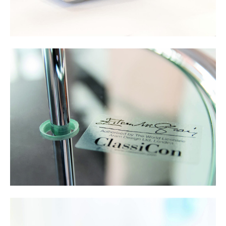
Petits rangements
Pièces détachées
... voir tous les rangements
Luminaires
Suspensions & Plafonniers
Lampes de table
Lampes de bureau
Lampadaires et Liseuses
Lampes de sol
Appliques murales
Luminaires d’extérieur