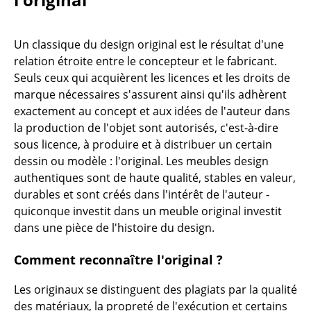
Tabourets
Un classique du design original est le résultat d'une
Bancs & Chaises longues
relation étroite entre le concepteur et le fabricant.
Poufs poires
Seuls ceux qui acquièrent les licences et les droits de
marque nécessaires s'assurent ainsi qu'ils adhèrent
Chaises de jardin
exactement au concept et aux idées de l'auteur dans
la production de l'objet sont autorisés, c'est-à-dire
Chaises enfants
sous licence, à produire et à distribuer un certain
Chaises à bascule
dessin ou modèle : l'original. Les meubles design
authentiques sont de haute qualité, stables en valeur,
Chaises de bureau
durables et sont créés dans l'intérêt de l'auteur -
quiconque investit dans un meuble original investit
Chaises de conférence
dans une pièce de l'histoire du design.
Fauteuils de direction
Comment reconnaître l'original ?
Pièces détachées
Les originaux se distinguent des plagiats par la qualité
... voir tous les sièges
des matériaux, la propreté de l'exécution et certains