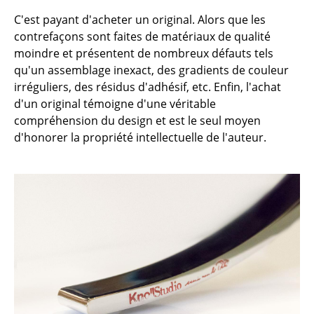
Pièces détachées
C'est payant d'acheter un original. Alors que les
contrefaçons sont faites de matériaux de qualité
... voir toutes les tables
moindre et présentent de nombreux défauts tels
qu'un assemblage inexact, des gradients de couleur
Rangements
irréguliers, des résidus d'adhésif, etc. Enfin, l'achat
Étagères & Armoires
d'un original témoigne d'une véritable
compréhension du design et est le seul moyen
Bibliothèques
d'honorer la propriété intellectuelle de l'auteur.
Étagères murales
Buffets & Commodes
Meubles TV
Caissons roulants et Meubles d’appoint
Meubles de bar
Garde-robes