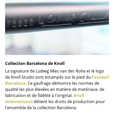
Lampes sans fil
... voir tous les luminaires
Lits
Lits doubles
Lits simples
Lits empilables
Collection Barcelona de Knoll
Lits enfants
La signature de Ludwig Mies van der Rohe et le logo
de Knoll Studio sont estampés sur le pied du
Fauteuil
Tables de chevet et Accessoires de lit
Barcelona
. Ce gaufrage démontre les normes de
... voir tous les lits
qualité les plus élevées en matière de matériaux, de
fabrication et de fidélité à l'original.
Knoll
Accessoires
International
détient les droits de production pour
l'ensemble de la collection Barcelona.
Horloges