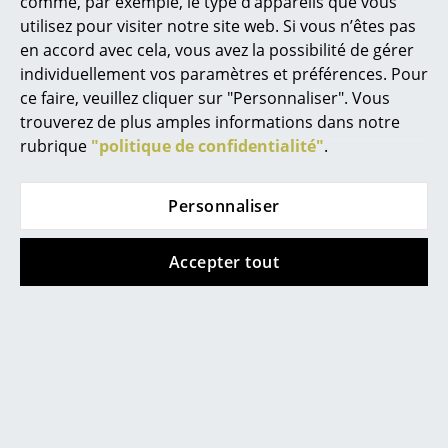
comme, par exemple, le type d’appareils que vous
utilisez pour visiter notre site web. Si vous n’êtes pas
... toutes les marques A-Z
en accord avec cela, vous avez la possibilité de gérer
individuellement vos paramètres et préférences. Pour
Designers
ce faire, veuillez cliquer sur "Personnaliser". Vous
Alvar Aalto
trouverez de plus amples informations dans notre
rubrique
"politique de confidentialité"
.
Arne Jacobsen
Charles & Ray Eames
Personnaliser
Eero Saarinen
Accepter tout
Egon Eiermann
Eileen Gray
Jean Prouvé
Le Corbusier
Ludwig Mies van der Rohe