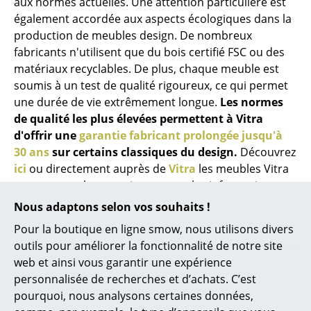
Artemide
aux normes actuelles. Une attention particulière est
également accordée aux aspects écologiques dans la
Cassina
production de meubles design. De nombreux
fabricants n'utilisent que du bois certifié FSC ou des
Fritz Hansen
matériaux recyclables. De plus, chaque meuble est
HAY
soumis à un test de qualité rigoureux, ce qui permet
une durée de vie extrêmement longue.
Les normes
Knoll International
de qualité les plus élevées permettent à Vitra
d'offrir une
garantie fabricant prolongée jusqu'à
Louis Poulsen
30 ans
sur certains classiques du design.
Découvrez
Muuto
ici
ou directement auprès de
Vitra
les meubles Vitra
couverts par la garantie et toutes les informations
Nils Holger Moormann
nécessaires pour l'obtenir. D'autres fabricants offrent
Nous adaptons selon vos souhaits !
également des garanties prolongées ; Classicon, par
Richard Lampert
Pour la boutique en ligne smow, nous utilisons divers
exemple, accorde une garantie fabricant de 20 ans
outils pour améliorer la fonctionnalité de notre site
Thonet
sur les classiques d'
Eileen Gray
.
web et ainsi vous garantir une expérience
USM Haller
personnalisée de recherches et d’achats. C’est
pourquoi, nous analysons certaines données,
Vitra