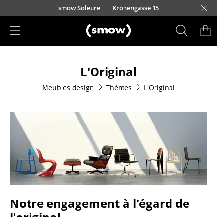
Accéder directement au contenu
smow Soleure
Kronengasse 15
Produits
L'Original
Sièges
Meubles design
Thèmes
L'Original
Chaises de cuisine & salle à manger
Canapés
Fauteuils
Fauteuils lounge
Chaises
Chaises cantilever
Notre engagement à l'égard de
Chaises et Tabourets de bar
l'original