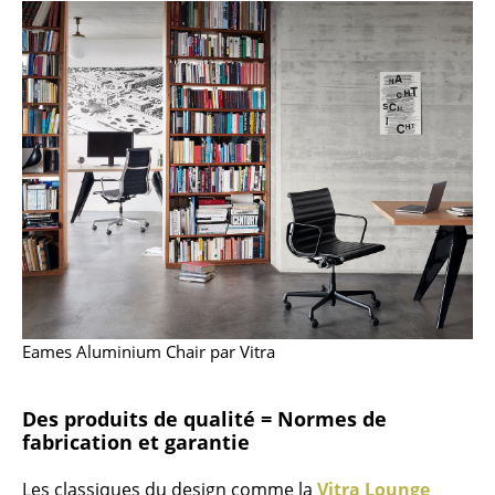
Espaces
Maison
Salon et Salle de séjour
Cuisine & Salle à manger
Chambre à coucher
Chambre enfant
Bureau
Entrée & Couloir
Eames Aluminium Chair par Vitra
Salle de Bain
Des produits de qualité = Normes de
Cellier & Buanderie
fabrication et garantie
Jardin & Balcon
Les classiques du design comme la
Vitra Lounge