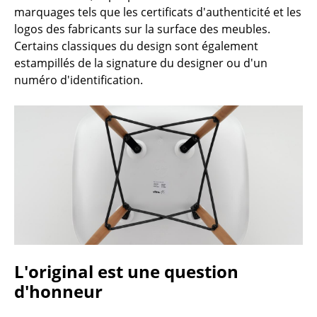
marquages tels que les certificats d'authenticité et les
Tables
logos des fabricants sur la surface des meubles.
Certains classiques du design sont également
Tables de repas
estampillés de la signature du designer ou d'un
Tables d’appoint
numéro d'identification.
Tables basses
Bureaux & Secrétaires
Secrétaires & Tables PC
Tables de conférence et Pupitres
Tables hautes & Pupitres
Tables enfants
L'original est une question
Table de jardin
d'honneur
Chariots & Dessertes