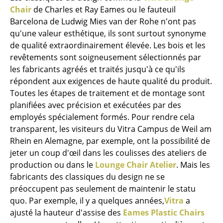
Chair
de Charles et Ray Eames ou le fauteuil
Bureau
Barcelona de Ludwig Mies van der Rohe n'ont pas
qu'une valeur esthétique, ils sont surtout synonyme
Poste de travail
de qualité extraordinairement élevée. Les bois et les
Bureau de direction
revêtements sont soigneusement sélectionnés par
les fabricants agréés et traités jusqu'à ce qu'ils
Salles de réunion
répondent aux exigences de haute qualité du produit.
Toutes les étapes de traitement et de montage sont
Accueil & Réception
planifiées avec précision et exécutées par des
Cantines & Espaces communs
employés spécialement formés. Pour rendre cela
transparent, les visiteurs du Vitra Campus de Weil am
Solutions par branche
Rhein en Alemagne, par exemple, ont la possibilité de
jeter un coup d'œil dans les coulisses des ateliers de
Travailler en sécurité
production ou dans le
Lounge Chair Atelier
. Mais les
fabricants des classiques du design ne se
Marques & Designers
préoccupent pas seulement de maintenir le statu
quo. Par exemple, il y a quelques années,
Vitra
a
Marques
ajusté la hauteur d'assise des
Eames Plastic Chairs