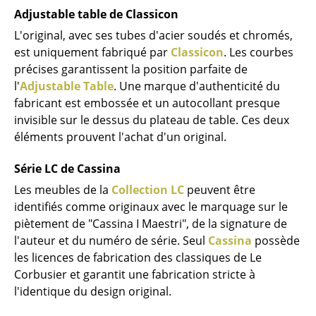
Adjustable table de Classicon
Miroirs
L'original, avec ses tubes d'acier soudés et chromés,
Figurines & Miniatures
est uniquement fabriqué par
Classicon
. Les courbes
précises garantissent la position parfaite de
Vases
l'
Adjustable Table
. Une marque d'authenticité du
fabricant est embossée et un autocollant presque
Plateaux
invisible sur le dessus du plateau de table. Ces deux
Accessoires de bureau
éléments prouvent l'achat d'un original.
Boîtes de rangement
Série LC de Cassina
Couvertures
Les meubles de la
Collection LC
peuvent être
identifiés comme originaux avec le marquage sur le
Coussins
piètement de "Cassina I Maestri", de la signature de
l'auteur et du numéro de série. Seul
Cassina
possède
Tapis
les licences de fabrication des classiques de Le
Rideaux
Corbusier et garantit une fabrication stricte à
l'identique du design original.
... voir tous les accessoires