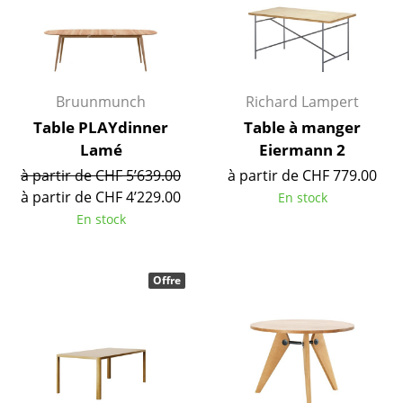
Petits rangements
Pièces détachées
... voir tous les rangements
Bruunmunch
Richard Lampert
Table PLAYdinner
Table à manger
Luminaires
Lamé
Eiermann 2
Suspensions & Plafonniers
à partir de CHF 5’639.00
à partir de CHF 779.00
à partir de CHF 4’229.00
En stock
Lampes de table
En stock
Lampes de bureau
Lampadaires et Liseuses
Offre
Lampes de sol
Appliques murales
Luminaires d’extérieur