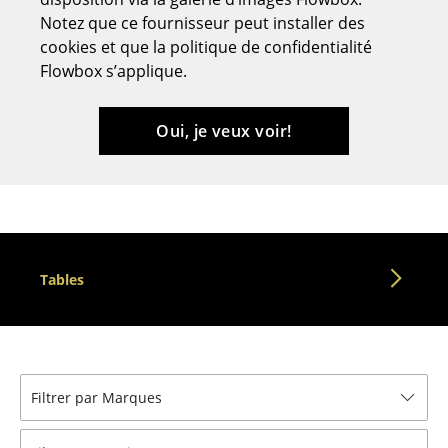
Notez que ce fournisseur peut installer des
Tabourets
cookies et que la politique de confidentialité
Bancs & Chaises longues
Flowbox s’applique.
Poufs poires
Oui, je veux voir!
Chaises de jardin
Chaises enfants
Chaises à bascule
Chaises de bureau
Tables
Chaises de conférence
Fauteuils de direction
Pièces détachées
Filtrer par Marques
... voir tous les sièges