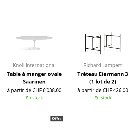
Pièces détachées
... voir toutes les tables
Rangements
Étagères & Armoires
Bibliothèques
Knoll International
Richard Lampert
Étagères murales
Table à manger ovale
Tréteau Eiermann 3
Saarinen
(1 lot de 2)
Buffets & Commodes
à partir de CHF 6’038.00
à partir de CHF 426.00
Meubles TV
En stock
En stock
Caissons roulants et Meubles d’appoint
Meubles de bar
Offre
Garde-robes