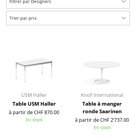
Filtrer par Designers
Tables
Trier par prix
Tables de repas
Tables d’appoint
Tables basses
Bureaux & Secrétaires
Secrétaires & Tables PC
Tables de conférence et Pupitres
Tables hautes & Pupitres
USM Haller
Knoll International
Table USM Haller
Table à manger
Tables enfants
ronde Saarinen
à partir de CHF 870.00
Table de jardin
à partir de CHF 2’737.00
En stock
En stock
Chariots & Dessertes