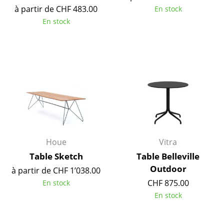
à partir de CHF 483.00
En stock
Miroirs
En stock
Figurines & Miniatures
Vases
Plateaux
Accessoires de bureau
Boîtes de rangement
Couvertures
Houe
Vitra
Coussins
Table Sketch
Table Belleville
Outdoor
à partir de CHF 1’038.00
Tapis
CHF 875.00
En stock
Rideaux
En stock
... voir tous les accessoires