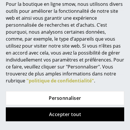
Pour la boutique en ligne smow, nous utilisons divers
Marcel Breuer
outils pour améliorer la fonctionnalité de notre site
web et ainsi vous garantir une expérience
Philippe Starck
personnalisée de recherches et d’achats. C’est
pourquoi, nous analysons certaines données,
Ronan & Erwan Bouroullec
comme, par exemple, le type d’appareils que vous
... tous les designers A-Z
utilisez pour visiter notre site web. Si vous n’êtes pas
en accord avec cela, vous avez la possibilité de gérer
Artek
Tiptoe
individuellement vos paramètres et préférences. Pour
Thèmes
ce faire, veuillez cliquer sur "Personnaliser". Vous
Table Aalto pliable
Table à manger Lobo
Nouveauté smow
trouverez de plus amples informations dans notre
Tiptoe
CHF 1’611.00
rubrique
"politique de confidentialité"
.
à partir de CHF 613.00
En stock
Inspiration
En stock
Éditions spéciales
Personnaliser
Classiques du design
Accepter tout
Les femmes dans le design