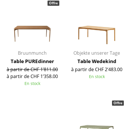
Offre
Espaces
Maison
Salon et Salle de séjour
Cuisine & Salle à manger
Bruunmunch
Objekte unserer Tage
Chambre à coucher
Table PUREdinner
Table Wedekind
Chambre enfant
à partir de CHF 1’811.00
à partir de CHF 2’483.00
à partir de CHF 1’358.00
En stock
Bureau
En stock
Entrée & Couloir
Salle de Bain
Offre
Cellier & Buanderie
Jardin & Balcon