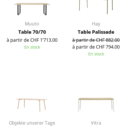
Bureau
Poste de travail
Muuto
Hay
Table 70/70
Table Palissade
Bureau de direction
à partir de CHF 1’713.00
à partir de CHF 882.00
Salles de réunion
à partir de CHF 794.00
En stock
En stock
Accueil & Réception
Cantines & Espaces communs
Solutions par branche
Travailler en sécurité
Marques & Designers
Marques
Objekte unserer Tage
Vitra