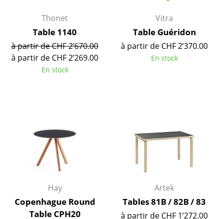
Lampes sans fil
Thonet
Vitra
... voir tous les luminaires
Table 1140
Table Guéridon
à partir de CHF 2’670.00
à partir de CHF 2’370.00
Lits
à partir de CHF 2’269.00
En stock
En stock
Lits doubles
Lits simples
Lits empilables
Lits enfants
Tables de chevet et Accessoires de lit
... voir tous les lits
Hay
Artek
Accessoires
Copenhague Round
Tables 81B / 82B / 83
Horloges
Table CPH20
à partir de CHF 1’272.00