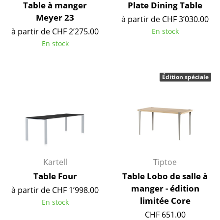
Artemide
Table à manger
Plate Dining Table
Meyer 23
à partir de CHF 3’030.00
Cassina
à partir de CHF 2’275.00
En stock
Fritz Hansen
En stock
HAY
Édition spéciale
Knoll International
Louis Poulsen
Muuto
Nils Holger Moormann
Richard Lampert
Kartell
Tiptoe
Table Four
Table Lobo de salle à
Thonet
manger - édition
à partir de CHF 1’998.00
USM Haller
limitée Core
En stock
CHF 651.00
Vitra