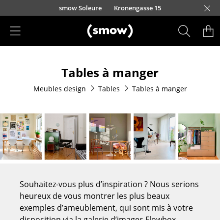
Accéder directement au contenu
smow Soleure
Kronengasse 15
Produits
Tables à manger
Sièges
Meubles design
Tables
Tables à manger
Chaises de cuisine & salle à manger
Canapés
Fauteuils
Fauteuils lounge
Chaises
Souhaitez-vous plus d’inspiration ? Nous serions
Chaises cantilever
heureux de vous montrer les plus beaux
exemples d’ameublement, qui sont mis à votre
Chaises et Tabourets de bar
disposition via la galerie d’images Flowbox.