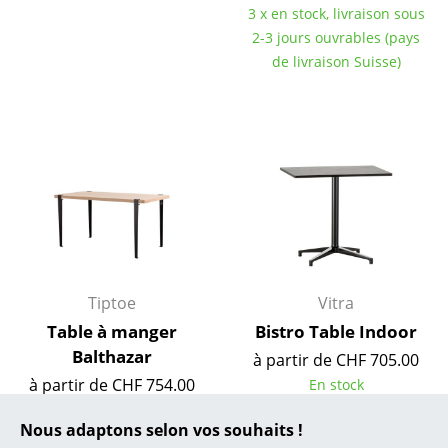
3 x en stock, livraison sous
... toutes les marques A-Z
2-3 jours ouvrables (pays
de livraison Suisse)
Designers
Alvar Aalto
Arne Jacobsen
Charles & Ray Eames
Eero Saarinen
Egon Eiermann
Tiptoe
Vitra
Eileen Gray
Table à manger
Bistro Table Indoor
Balthazar
à partir de CHF 705.00
Jean Prouvé
à partir de CHF 754.00
En stock
Le Corbusier
En stock
Nous adaptons selon vos souhaits !
Ludwig Mies van der Rohe