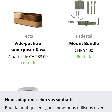
Miroirs
Figurines & Miniatures
Vases
Tecta
Pedestal
Plateaux
Vide-poche à
Mount Bundle
Accessoires de bureau
superposer Kasa
CHF 94.00
à partir de CHF 83.00
Boîtes de rangement
En stock
En stock
Couvertures
Coussins
Tapis
Rideaux
Nous adaptons selon vos souhaits !
... voir tous les accessoires
Pour la boutique en ligne smow, nous utilisons divers