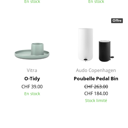
En stock
En stock
Lampes sans fil
... voir tous les luminaires
Offre
Lits
Lits doubles
Lits simples
Lits empilables
Vitra
Audo Copenhagen
Lits enfants
O-Tidy
Poubelle Pedal Bin
CHF 39.00
CHF 263.00
Tables de chevet et Accessoires de lit
CHF 184.00
En stock
... voir tous les lits
Stock limité
Accessoires
Horloges