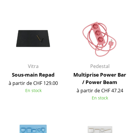
Tables
Tables de repas
Tables d’appoint
Tables basses
Bureaux & Secrétaires
Vitra
Pedestal
Secrétaires & Tables PC
Sous-main Repad
Multiprise Power Bar
Tables de conférence et Pupitres
/ Power Beam
à partir de CHF 129.00
à partir de CHF 47.24
En stock
Tables hautes & Pupitres
En stock
Tables enfants
Table de jardin
Chariots & Dessertes