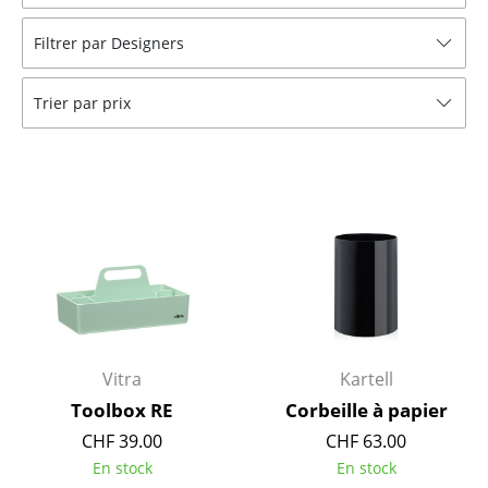
Tabourets
Filtrer par Designers
Bancs & Chaises longues
Trier par prix
Poufs poires
Chaises de jardin
Chaises enfants
Chaises à bascule
Chaises de bureau
Chaises de conférence
Fauteuils de direction
Vitra
Kartell
Toolbox RE
Corbeille à papier
Pièces détachées
CHF 39.00
CHF 63.00
... voir tous les sièges
En stock
En stock