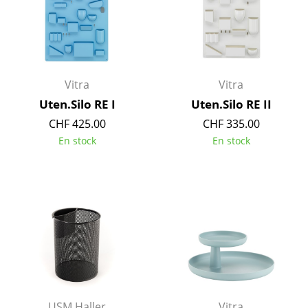
Pièces détachées
... voir toutes les tables
Rangements
Vitra
Vitra
Étagères & Armoires
Uten.Silo RE I
Uten.Silo RE II
CHF 425.00
CHF 335.00
Bibliothèques
En stock
En stock
Étagères murales
Buffets & Commodes
Meubles TV
Caissons roulants et Meubles d’appoint
Meubles de bar
Garde-robes
USM Haller
Vitra