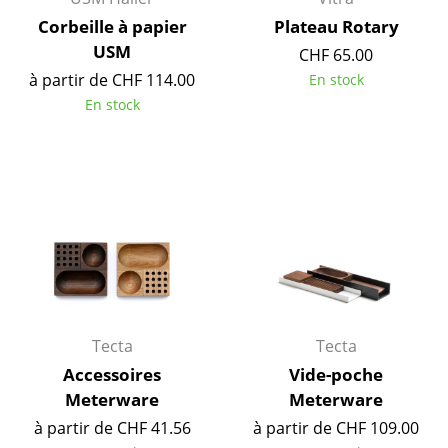
Petits rangements
Corbeille à papier
Plateau Rotary
USM
CHF 65.00
Pièces détachées
à partir de CHF 114.00
En stock
... voir tous les rangements
En stock
Luminaires
Suspensions & Plafonniers
Lampes de table
Lampes de bureau
Lampadaires et Liseuses
Tecta
Tecta
Lampes de sol
Accessoires
Vide-poche
Appliques murales
Meterware
Meterware
Luminaires d’extérieur
à partir de CHF 41.56
à partir de CHF 109.00