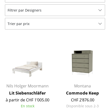
Tables
Filtrer par Designers
Tables de repas
Trier par prix
Tables d’appoint
Tables basses
Bureaux & Secrétaires
Secrétaires & Tables PC
Tables de conférence et Pupitres
Tables hautes & Pupitres
Tables enfants
Nils Holger Moormann
Montana
Lit Siebenschläfer
Commode Keep
Table de jardin
à partir de CHF 1’005.00
CHF 2’876.00
Chariots & Dessertes
En stock
Disponible sous 2-3