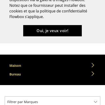
Notez que ce fournisseur peut installer des
Tabourets
cookies et que la politique de confidentialité
Bancs & Chaises longues
Flowbox s’applique.
Poufs poires
Oui, je veux voir!
Chaises de jardin
Chaises enfants
Chaises à bascule
Chaises de bureau
Maison
Chaises de conférence
Bureau
Fauteuils de direction
Pièces détachées
... voir tous les sièges
Filtrer par Marques