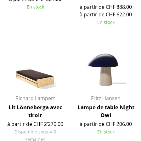
Artemide
à partir de CHF 888.00
En stock
Cassina
à partir de CHF 622.00
En stock
Fritz Hansen
HAY
Knoll International
Louis Poulsen
Muuto
Nils Holger Moormann
Richard Lampert
Fritz Hansen
Richard Lampert
Lit Lönneberga avec
Lampe de table Night
Thonet
tiroir
Owl
à partir de CHF 2’270.00
à partir de CHF 206.00
USM Haller
Disponible sous 4-5
En stock
Vitra
semaines