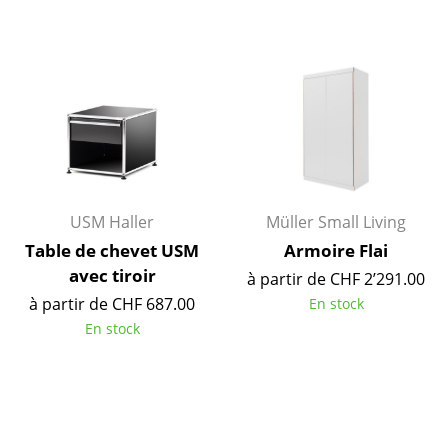
Petits rangements
Pièces détachées
... voir tous les rangements
Luminaires
Suspensions & Plafonniers
USM Haller
Müller Small Living
Lampes de table
Table de chevet USM
Armoire Flai
Lampes de bureau
avec tiroir
à partir de CHF 2’291.00
à partir de CHF 687.00
En stock
Lampadaires et Liseuses
En stock
Lampes de sol
Appliques murales
Luminaires d’extérieur