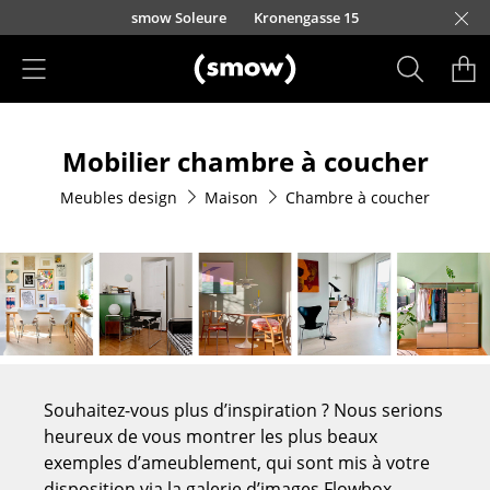
Accéder directement au contenu
smow Soleure
Kronengasse 15
Produits
Mobilier chambre à coucher
Sièges
Meubles design
Maison
Chambre à coucher
Chaises de cuisine & salle à manger
Canapés
Fauteuils
Fauteuils lounge
Chaises
Souhaitez-vous plus d’inspiration ? Nous serions
Chaises cantilever
heureux de vous montrer les plus beaux
exemples d’ameublement, qui sont mis à votre
Chaises et Tabourets de bar
disposition via la galerie d’images Flowbox.