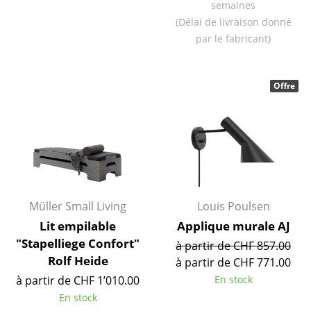
semaines
Pièces détachées
(Délai de livraison donné
par le fabricant)
... voir toutes les tables
Rangements
Offre
Étagères & Armoires
Bibliothèques
Étagères murales
Buffets & Commodes
Müller Small Living
Louis Poulsen
Meubles TV
Lit empilable
Applique murale AJ
Caissons roulants et Meubles d’appoint
"Stapelliege Confort"
à partir de CHF 857.00
Rolf Heide
à partir de CHF 771.00
Meubles de bar
à partir de CHF 1’010.00
En stock
Garde-robes
En stock