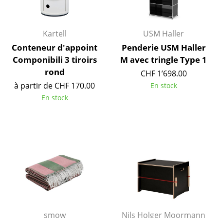
Miroirs
Figurines & Miniatures
Kartell
USM Haller
Conteneur d'appoint
Penderie USM Haller
Vases
Componibili 3 tiroirs
M avec tringle Type 1
rond
Plateaux
CHF 1’698.00
à partir de CHF 170.00
En stock
Accessoires de bureau
En stock
Boîtes de rangement
Couvertures
Coussins
Tapis
Rideaux
... voir tous les accessoires
smow
Nils Holger Moormann