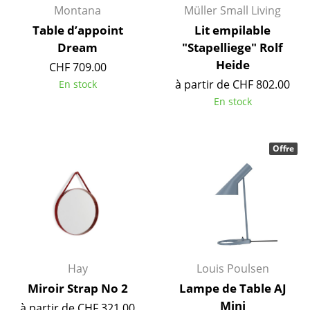
Montana
Müller Small Living
Bureau
Table d’appoint
Lit empilable
Dream
"Stapelliege" Rolf
Poste de travail
Heide
CHF 709.00
Bureau de direction
à partir de CHF 802.00
En stock
En stock
Salles de réunion
Accueil & Réception
Offre
Cantines & Espaces communs
Solutions par branche
Travailler en sécurité
Marques & Designers
Hay
Louis Poulsen
Marques
Miroir Strap No 2
Lampe de Table AJ
Mini
à partir de CHF 321.00