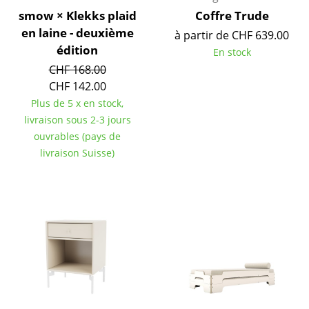
smow × Klekks plaid
Coffre Trude
Espaces
en laine - deuxième
à partir de CHF 639.00
édition
Maison
En stock
CHF 168.00
Salon et Salle de séjour
CHF 142.00
Plus de 5 x en stock,
Cuisine & Salle à manger
livraison sous 2-3 jours
Chambre à coucher
ouvrables (pays de
livraison Suisse)
Chambre enfant
Bureau
Entrée & Couloir
Salle de Bain
Cellier & Buanderie
Jardin & Balcon