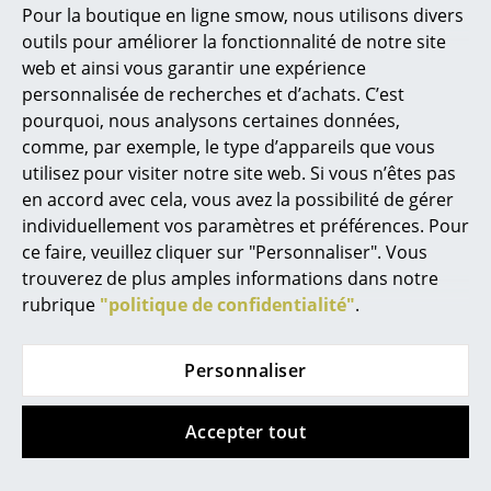
Pour la boutique en ligne smow, nous utilisons divers
Marcel Breuer
Offre
outils pour améliorer la fonctionnalité de notre site
web et ainsi vous garantir une expérience
Philippe Starck
personnalisée de recherches et d’achats. C’est
pourquoi, nous analysons certaines données,
Ronan & Erwan Bouroullec
comme, par exemple, le type d’appareils que vous
... tous les designers A-Z
utilisez pour visiter notre site web. Si vous n’êtes pas
en accord avec cela, vous avez la possibilité de gérer
individuellement vos paramètres et préférences. Pour
Thèmes
Petite Friture
Müller Small Living
ce faire, veuillez cliquer sur "Personnaliser". Vous
Suspension Vertigo
Banc avec espace de
Nouveauté smow
trouverez de plus amples informations dans notre
rangement Flai
à partir de CHF 881.00
rubrique
"politique de confidentialité"
.
Inspiration
à partir de CHF 748.00
à partir de CHF 627.00
En stock
En stock
Éditions spéciales
Personnaliser
Classiques du design
Accepter tout
Les femmes dans le design