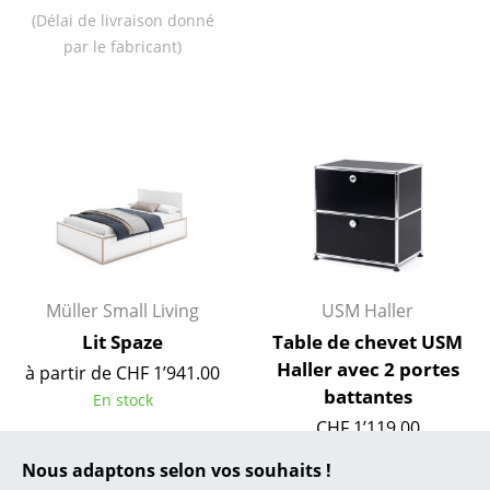
(Délai de livraison donné
... toutes les marques A-Z
par le fabricant)
Designers
Alvar Aalto
Arne Jacobsen
Charles & Ray Eames
Eero Saarinen
Egon Eiermann
Müller Small Living
USM Haller
Lit Spaze
Table de chevet USM
Eileen Gray
Haller avec 2 portes
à partir de CHF 1’941.00
Jean Prouvé
battantes
En stock
CHF 1’119.00
Le Corbusier
En stock
Nous adaptons selon vos souhaits !
Ludwig Mies van der Rohe