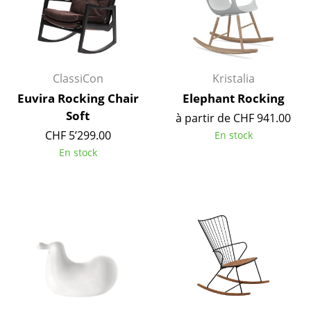
Petits rangements
Pièces détachées
... voir tous les rangements
ClassiCon
Kristalia
Euvira Rocking Chair
Elephant Rocking
Luminaires
Soft
à partir de CHF 941.00
Suspensions & Plafonniers
CHF 5’299.00
En stock
En stock
Lampes de table
Lampes de bureau
Lampadaires et Liseuses
Lampes de sol
Appliques murales
Luminaires d’extérieur