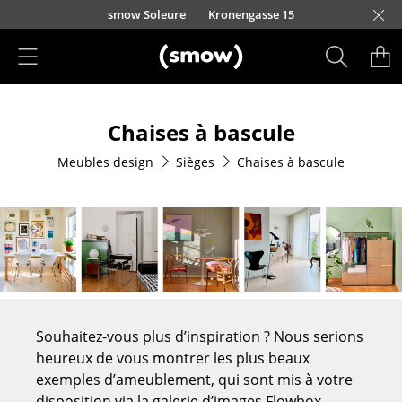
Accéder directement au contenu
smow Soleure
Kronengasse 15
Produits
Chaises à bascule
Sièges
Meubles design
Sièges
Chaises à bascule
Chaises de cuisine & salle à manger
Canapés
Fauteuils
Fauteuils lounge
Chaises
Souhaitez-vous plus d’inspiration ? Nous serions
Chaises cantilever
heureux de vous montrer les plus beaux
exemples d’ameublement, qui sont mis à votre
Chaises et Tabourets de bar
disposition via la galerie d’images Flowbox.