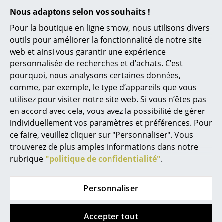
semaines
Disponible sous 3-4
Nous adaptons selon vos souhaits !
Miroirs
(Délai de livraison donné
semaines
Pour la boutique en ligne smow, nous utilisons divers
Figurines & Miniatures
par le fabricant)
(Délai de livraison donné
outils pour améliorer la fonctionnalité de notre site
par le fabricant)
web et ainsi vous garantir une expérience
Vases
personnalisée de recherches et d’achats. C’est
Plateaux
pourquoi, nous analysons certaines données,
comme, par exemple, le type d’appareils que vous
Accessoires de bureau
utilisez pour visiter notre site web. Si vous n’êtes pas
en accord avec cela, vous avez la possibilité de gérer
Boîtes de rangement
individuellement vos paramètres et préférences. Pour
Couvertures
ce faire, veuillez cliquer sur "Personnaliser". Vous
trouverez de plus amples informations dans notre
Coussins
rubrique
"politique de confidentialité"
.
ClassiCon
Artek
Tapis
Euvira Rocking Chair
Mademoiselle
Personnaliser
Rocking Chair
Rideaux
CHF 4’052.00
CHF 1’930.00
Disponible sous 6-8
... voir tous les accessoires
Accepter tout
semaines
Disponible sous 2-3