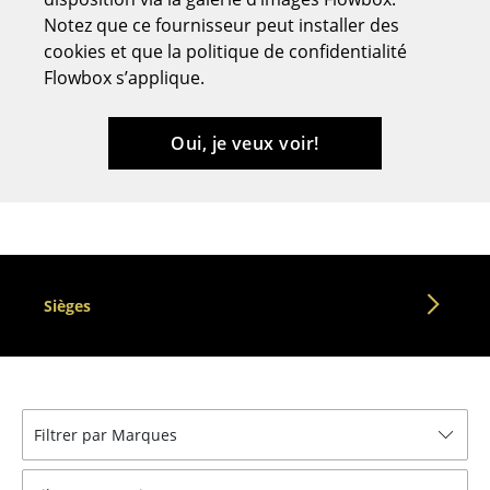
Notez que ce fournisseur peut installer des
Tabourets
cookies et que la politique de confidentialité
Bancs & Chaises longues
Flowbox s’applique.
Poufs poires
Oui, je veux voir!
Chaises de jardin
Chaises enfants
Chaises à bascule
Chaises de bureau
Sièges
Chaises de conférence
Fauteuils de direction
Pièces détachées
Filtrer par Marques
... voir tous les sièges