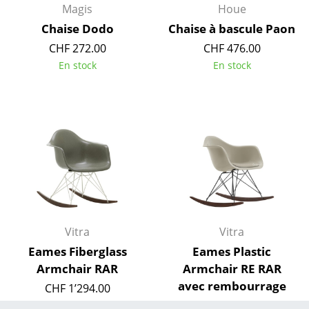
Magis
Houe
Lampes sans fil
Chaise Dodo
Chaise à bascule Paon
... voir tous les luminaires
CHF 272.00
CHF 476.00
En stock
En stock
Lits
Lits doubles
Lits simples
Lits empilables
Lits enfants
Tables de chevet et Accessoires de lit
Vitra
Vitra
... voir tous les lits
Eames Fiberglass
Eames Plastic
Armchair RAR
Armchair RE RAR
Accessoires
avec rembourrage
CHF 1’294.00
Horloges
à partir de CHF 825.00
Disponible sous 5-6