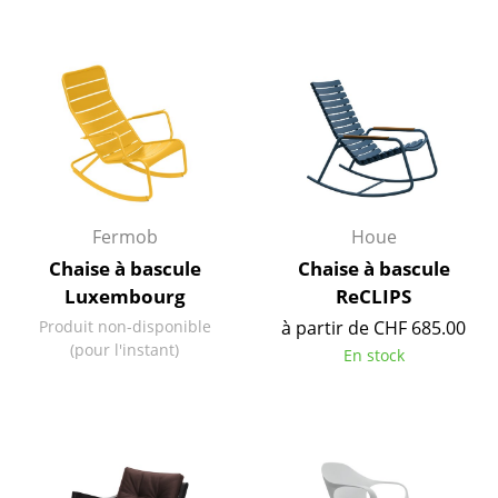
Pièces détachées
... voir toutes les tables
Rangements
Étagères & Armoires
Bibliothèques
Fermob
Houe
Étagères murales
Chaise à bascule
Chaise à bascule
Luxembourg
ReCLIPS
Buffets & Commodes
Produit non-disponible
à partir de CHF 685.00
Meubles TV
(pour l'instant)
En stock
Caissons roulants et Meubles d’appoint
Meubles de bar
Garde-robes