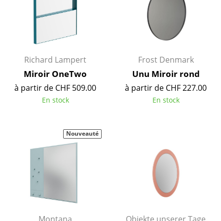
Miroirs
Figurines & Miniatures
Vases
Richard Lampert
Frost Denmark
Plateaux
Miroir OneTwo
Unu Miroir rond
à partir de CHF 509.00
à partir de CHF 227.00
Accessoires de bureau
En stock
En stock
Boîtes de rangement
Couvertures
Nouveauté
Coussins
Tapis
Rideaux
... voir tous les accessoires
Montana
Objekte unserer Tage