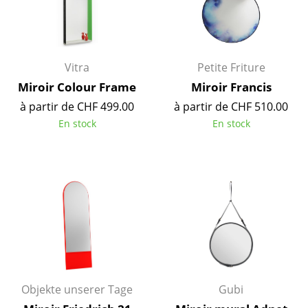
Pièces détachées
... voir toutes les tables
Vitra
Petite Friture
Rangements
Miroir Colour Frame
Miroir Francis
Étagères & Armoires
à partir de CHF 499.00
à partir de CHF 510.00
En stock
En stock
Bibliothèques
Étagères murales
Buffets & Commodes
Meubles TV
Caissons roulants et Meubles d’appoint
Meubles de bar
Objekte unserer Tage
Gubi
Garde-robes