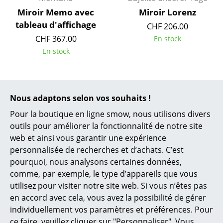
Miroir Memo avec
Miroir Lorenz
Espaces
tableau d'affichage
CHF 206.00
Maison
CHF 367.00
En stock
En stock
Salon et Salle de séjour
Cuisine & Salle à manger
Chambre à coucher
Nous adaptons selon vos souhaits !
Pour la boutique en ligne smow, nous utilisons divers
Chambre enfant
outils pour améliorer la fonctionnalité de notre site
Bureau
web et ainsi vous garantir une expérience
personnalisée de recherches et d’achats. C’est
Entrée & Couloir
pourquoi, nous analysons certaines données,
Frost Denmark
Frost Denmark
comme, par exemple, le type d’appareils que vous
Salle de Bain
Unu Miroir avec
Plateau LED pour
utilisez pour visiter notre site web. Si vous n’êtes pas
Cellier & Buanderie
éclairage LED rond
miroir Unu
en accord avec cela, vous avez la possibilité de gérer
individuellement vos paramètres et préférences. Pour
(set)
à partir de CHF 134.00
Jardin & Balcon
ce faire, veuillez cliquer sur "Personnaliser". Vous