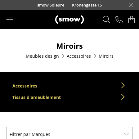
Accéder directement au contenu
smow Soleure
Kronengasse 15
Produits
Miroirs
Sièges
Meubles design
Accessoires
Miroirs
Chaises de cuisine & salle à manger
Canapés
Fauteuils
Accessoires
Fauteuils lounge
Tissus d'ameublement
Chaises
Chaises cantilever
Filtrer par Marques
Chaises et Tabourets de bar