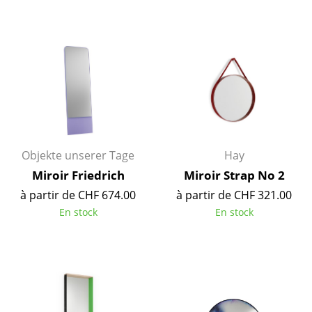
Tables
Tables de repas
Tables d’appoint
Tables basses
Bureaux & Secrétaires
Objekte unserer Tage
Hay
Secrétaires & Tables PC
Miroir Friedrich
Miroir Strap No 2
Tables de conférence et Pupitres
à partir de CHF 674.00
à partir de CHF 321.00
En stock
En stock
Tables hautes & Pupitres
Tables enfants
Table de jardin
Chariots & Dessertes