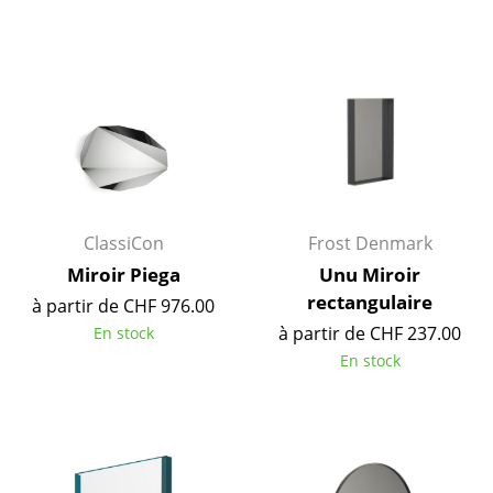
Lampes sans fil
... voir tous les luminaires
Lits
Lits doubles
Lits simples
ClassiCon
Frost Denmark
Lits empilables
Miroir Piega
Unu Miroir
Lits enfants
rectangulaire
à partir de CHF 976.00
à partir de CHF 237.00
En stock
Tables de chevet et Accessoires de lit
En stock
... voir tous les lits
Accessoires
Horloges