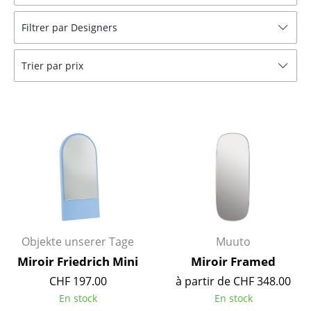
Tabourets
Filtrer par Designers
Bancs & Chaises longues
Trier par prix
Poufs poires
Chaises de jardin
Chaises enfants
Chaises à bascule
Chaises de bureau
Chaises de conférence
Fauteuils de direction
Objekte unserer Tage
Muuto
Miroir Friedrich Mini
Miroir Framed
Pièces détachées
CHF 197.00
à partir de CHF 348.00
... voir tous les sièges
En stock
En stock