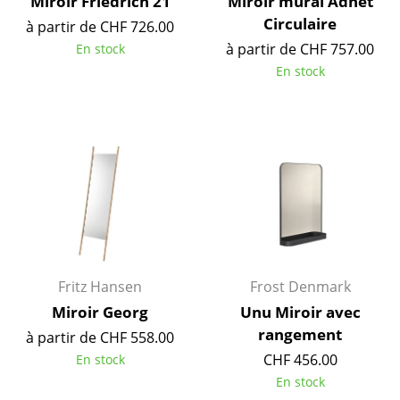
Miroir Friedrich 21
Miroir mural Adnet
Petits rangements
Circulaire
à partir de CHF 726.00
à partir de CHF 757.00
En stock
Pièces détachées
En stock
... voir tous les rangements
Luminaires
Suspensions & Plafonniers
Lampes de table
Lampes de bureau
Lampadaires et Liseuses
Fritz Hansen
Frost Denmark
Lampes de sol
Miroir Georg
Unu Miroir avec
rangement
à partir de CHF 558.00
Appliques murales
CHF 456.00
En stock
Luminaires d’extérieur
En stock