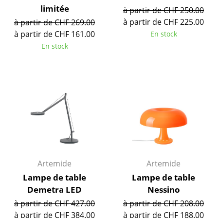
limitée
Pièces détachées
à partir de CHF 250.00
à partir de CHF 225.00
à partir de CHF 269.00
... voir toutes les tables
à partir de CHF 161.00
En stock
En stock
Rangements
Étagères & Armoires
Bibliothèques
Étagères murales
Buffets & Commodes
Meubles TV
Artemide
Artemide
Caissons roulants et Meubles d’appoint
Lampe de table
Lampe de table
Meubles de bar
Demetra LED
Nessino
à partir de CHF 427.00
à partir de CHF 208.00
Garde-robes
à partir de CHF 384.00
à partir de CHF 188.00