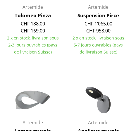
Artemide
Artemide
Artemide
Cassina
Tolomeo Pinza
Suspension Pirce
CHF 188.00
CHF 1’065.00
Fritz Hansen
CHF 169.00
CHF 958.00
HAY
2 x en stock, livraison sous
2 x en stock, livraison sous
2-3 jours ouvrables (pays
5-7 jours ouvrables (pays
Knoll International
de livraison Suisse)
de livraison Suisse)
Louis Poulsen
Muuto
Nils Holger Moormann
Richard Lampert
Thonet
USM Haller
Artemide
Artemide
Vitra
Lampe murale
Applique murale