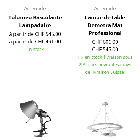
Artemide
Artemide
Bureau
Tolomeo Basculante
Lampe de table
Poste de travail
Lampadaire
Demetra Mat
Professional
à partir de CHF 545.00
Bureau de direction
à partir de CHF 491.00
CHF 606.00
Salles de réunion
CHF 545.00
En stock
1 x en stock, livraison sous
Accueil & Réception
2-3 jours ouvrables (pays
de livraison Suisse)
Cantines & Espaces communs
Solutions par branche
Travailler en sécurité
Marques & Designers
Marques