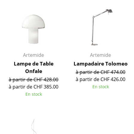
Lampes sans fil
... voir tous les luminaires
Lits
Lits doubles
Artemide
Artemide
Lits simples
Lampe de Table
Lampadaire Tolomeo
Lits empilables
Onfale
à partir de CHF 474.00
à partir de CHF 426.00
à partir de CHF 428.00
Lits enfants
à partir de CHF 385.00
En stock
Tables de chevet et Accessoires de lit
En stock
... voir tous les lits
Accessoires
Horloges