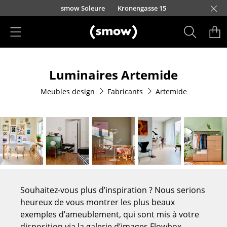
Accéder directement au contenu
smow Soleure
Kronengasse 15
Produits
Luminaires Artemide
Sièges
Meubles design
Fabricants
Artemide
Chaises de cuisine & salle à manger
Canapés
Fauteuils
Fauteuils lounge
Chaises
Souhaitez-vous plus d’inspiration ? Nous serions
Chaises cantilever
heureux de vous montrer les plus beaux
exemples d’ameublement, qui sont mis à votre
Chaises et Tabourets de bar
disposition via la galerie d’images Flowbox.