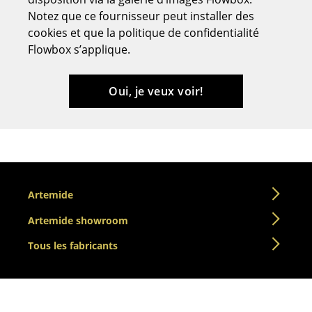
Notez que ce fournisseur peut installer des
Tabourets
cookies et que la politique de confidentialité
Bancs & Chaises longues
Flowbox s’applique.
Poufs poires
Oui, je veux voir!
Chaises de jardin
Chaises enfants
Chaises à bascule
Chaises de bureau
Artemide
Chaises de conférence
Artemide showroom
Fauteuils de direction
Tous les fabricants
Pièces détachées
... voir tous les sièges