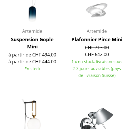
Miroirs
Figurines & Miniatures
Vases
Artemide
Artemide
Suspension Gople
Plafonnier Pirce Mini
Plateaux
Mini
CHF 713.00
Accessoires de bureau
CHF 642.00
à partir de CHF 494.00
à partir de CHF 444.00
1 x en stock, livraison sous
Boîtes de rangement
2-3 jours ouvrables (pays
En stock
de livraison Suisse)
Couvertures
Coussins
Tapis
Rideaux
... voir tous les accessoires