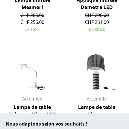
Mesmeri
Demetra LED
... toutes les marques A-Z
CHF 285.00
CHF 290.00
CHF 256.00
CHF 261.00
Designers
En stock
En stock
Alvar Aalto
Arne Jacobsen
Charles & Ray Eames
Eero Saarinen
Egon Eiermann
Eileen Gray
Artemide
Artemide
Jean Prouvé
Lampe de table
Lampe de table
Tolomeo Micro LED
Shogun
Le Corbusier
CHF 369.00
CHF 907.00
Nous adaptons selon vos souhaits !
Ludwig Mies van der Rohe