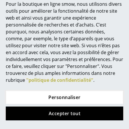
CHF 332.00
CHF 816.00
Pour la boutique en ligne smow, nous utilisons divers
2 x en stock, livraison sous
2 x en stock, livraison sous
Marcel Breuer
outils pour améliorer la fonctionnalité de notre site
2-3 jours ouvrables (pays
2-3 jours ouvrables (pays
web et ainsi vous garantir une expérience
Philippe Starck
de livraison Suisse)
de livraison Suisse)
personnalisée de recherches et d’achats. C’est
pourquoi, nous analysons certaines données,
Ronan & Erwan Bouroullec
comme, par exemple, le type d’appareils que vous
... tous les designers A-Z
utilisez pour visiter notre site web. Si vous n’êtes pas
en accord avec cela, vous avez la possibilité de gérer
individuellement vos paramètres et préférences. Pour
Thèmes
ce faire, veuillez cliquer sur "Personnaliser". Vous
Nouveauté smow
trouverez de plus amples informations dans notre
rubrique
"politique de confidentialité"
.
Inspiration
Artemide
Artemide
Éditions spéciales
Personnaliser
Lampe de table
Applique murale Talo
Eclisse
LED
Classiques du design
Accepter tout
à partir de CHF 214.00
CHF 387.00
Les femmes dans le design
à partir de CHF 192.00
CHF 348.00
En stock
En stock