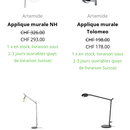
Espaces
Artemide
Artemide
Maison
Applique murale NH
Applique murale
Tolomeo
CHF 326.00
Salon et Salle de séjour
CHF 293.00
CHF 198.00
Cuisine & Salle à manger
CHF 178.00
1 x en stock, livraison sous
2-3 jours ouvrables (pays
1 x en stock, livraison sous
Chambre à coucher
de livraison Suisse)
2-3 jours ouvrables (pays
Chambre enfant
de livraison Suisse)
Bureau
Entrée & Couloir
Salle de Bain
Cellier & Buanderie
Jardin & Balcon