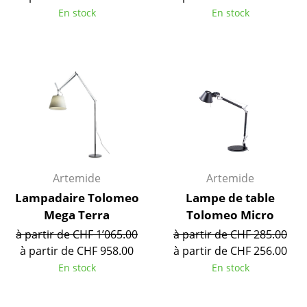
Petits rangements
En stock
En stock
Pièces détachées
... voir tous les rangements
Luminaires
Suspensions & Plafonniers
Lampes de table
Artemide
Artemide
Lampes de bureau
Lampadaire Tolomeo
Lampe de table
Lampadaires et Liseuses
Mega Terra
Tolomeo Micro
à partir de CHF 1’065.00
à partir de CHF 285.00
Lampes de sol
à partir de CHF 958.00
à partir de CHF 256.00
Appliques murales
En stock
En stock
Luminaires d’extérieur