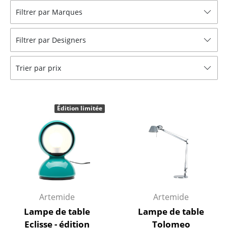
Filtrer par Marques
Tables
Tables de repas
Filtrer par Designers
Tables d’appoint
Trier par prix
Tables basses
Bureaux & Secrétaires
Édition limitée
Secrétaires & Tables PC
Tables de conférence et Pupitres
Tables hautes & Pupitres
Tables enfants
Artemide
Artemide
Table de jardin
Lampe de table
Lampe de table
Chariots & Dessertes
Eclisse - édition
Tolomeo