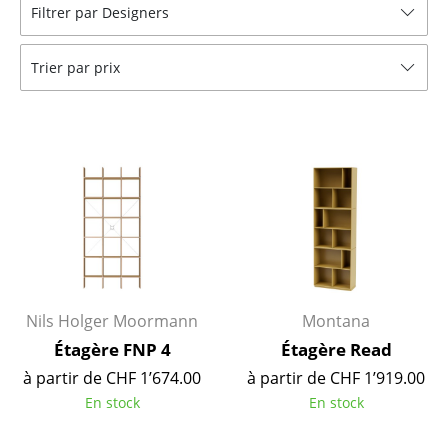
Filtrer par Designers
Tables
Tables de repas
Trier par prix
Tables d’appoint
Tables basses
Bureaux & Secrétaires
Secrétaires & Tables PC
Tables de conférence et Pupitres
Tables hautes & Pupitres
Nils Holger Moormann
Montana
Tables enfants
Étagère FNP 4
Étagère Read
à partir de CHF 1’674.00
à partir de CHF 1’919.00
Table de jardin
En stock
En stock
Chariots & Dessertes