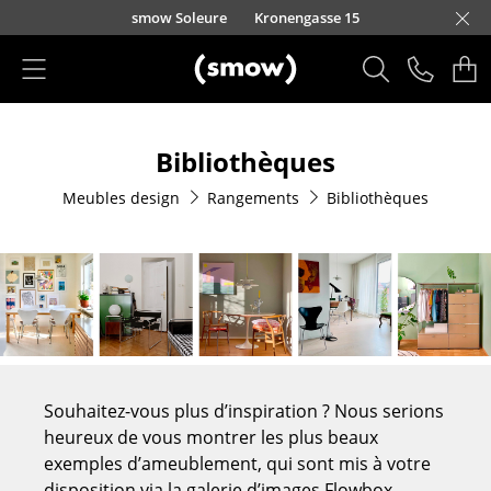
Accéder directement au contenu
smow Soleure
Kronengasse 15
Produits
Bibliothèques
Sièges
Meubles design
Rangements
Bibliothèques
Chaises de cuisine & salle à manger
Canapés
Fauteuils
Fauteuils lounge
Chaises
Souhaitez-vous plus d’inspiration ? Nous serions
Chaises cantilever
heureux de vous montrer les plus beaux
exemples d’ameublement, qui sont mis à votre
Chaises et Tabourets de bar
disposition via la galerie d’images Flowbox.