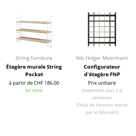
Espaces
Maison
Salon et Salle de séjour
Cuisine & Salle à manger
String Furniture
Nils Holger Moormann
Chambre à coucher
Étagère murale String
Configurateur
Chambre enfant
Pocket
d'étagère FNP
à partir de CHF 186.00
Prix unitaire
Bureau
En stock
Disponible sous 3-4
Entrée & Couloir
semaines
(Délai de livraison donné
Salle de Bain
par le fabricant)
Cellier & Buanderie
Jardin & Balcon