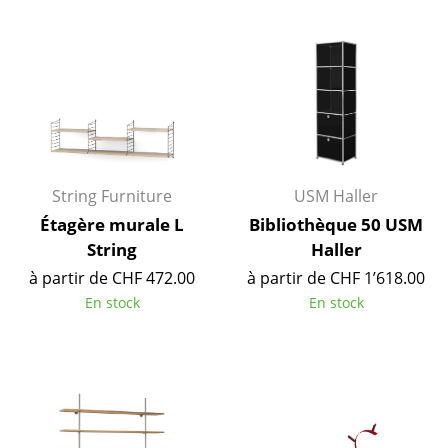
Pièces détachées
... voir toutes les tables
Rangements
Étagères & Armoires
Bibliothèques
String Furniture
USM Haller
Étagère murale L
Bibliothèque 50 USM
Étagères murales
String
Haller
Buffets & Commodes
à partir de CHF 472.00
à partir de CHF 1’618.00
En stock
En stock
Meubles TV
Caissons roulants et Meubles d’appoint
Meubles de bar
Garde-robes