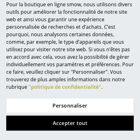
Pour la boutique en ligne smow, nous utilisons divers
Marcel Breuer
outils pour améliorer la fonctionnalité de notre site
web et ainsi vous garantir une expérience
Édition spéciale
Philippe Starck
personnalisée de recherches et d’achats. C’est
pourquoi, nous analysons certaines données,
Ronan & Erwan Bouroullec
comme, par exemple, le type d’appareils que vous
... tous les designers A-Z
utilisez pour visiter notre site web. Si vous n’êtes pas
en accord avec cela, vous avez la possibilité de gérer
individuellement vos paramètres et préférences. Pour
Thèmes
ce faire, veuillez cliquer sur "Personnaliser". Vous
String Furniture
String Furniture
Nouveauté smow
trouverez de plus amples informations dans notre
Étagère murale String
Étagère murale String
rubrique
"politique de confidentialité"
.
Inspiration
- édition anniversaire
Pocket métal
CHF 248.00
CHF 217.00
Éditions spéciales
Personnaliser
Plus de 5 x en stock,
En stock
Classiques du design
livraison sous 2-3 jours
ouvrables (pays de
Accepter tout
Les femmes dans le design
livraison Suisse)