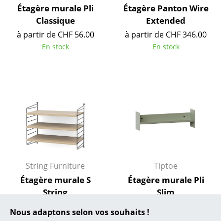
Étagère murale Pli
Étagère Panton Wire
... toutes les marques A-Z
Classique
Extended
à partir de CHF 56.00
à partir de CHF 346.00
Designers
En stock
En stock
Alvar Aalto
Arne Jacobsen
Charles & Ray Eames
Eero Saarinen
Egon Eiermann
Eileen Gray
String Furniture
Tiptoe
Jean Prouvé
Étagère murale S
Étagère murale Pli
String
Slim
Le Corbusier
à partir de CHF 236.00
à partir de CHF 37.38
Nous adaptons selon vos souhaits !
Ludwig Mies van der Rohe
En stock
En stock