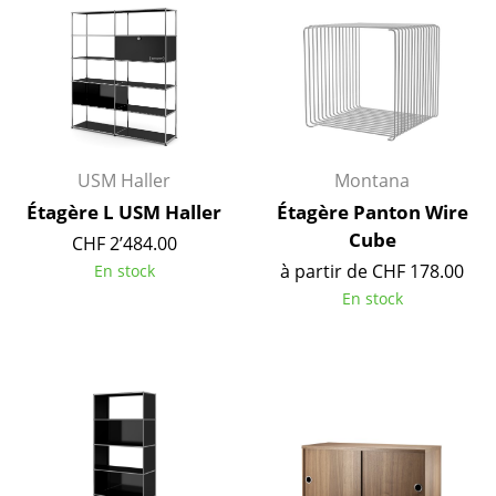
Bureau
Poste de travail
Bureau de direction
Salles de réunion
USM Haller
Montana
Étagère L USM Haller
Étagère Panton Wire
Accueil & Réception
Cube
CHF 2’484.00
Cantines & Espaces communs
à partir de CHF 178.00
En stock
En stock
Solutions par branche
Travailler en sécurité
Marques & Designers
Marques