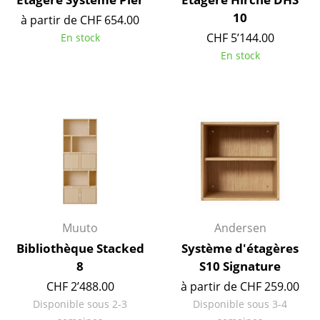
Lampes sans fil
10
à partir de CHF 654.00
CHF 5’144.00
En stock
... voir tous les luminaires
En stock
Lits
Lits doubles
Lits simples
Lits empilables
Lits enfants
Tables de chevet et Accessoires de lit
Muuto
Andersen
... voir tous les lits
Bibliothèque Stacked
Système d'étagères
8
S10 Signature
Accessoires
CHF 2’488.00
à partir de CHF 259.00
Disponible sous 2-3
Disponible sous 3-4
Horloges