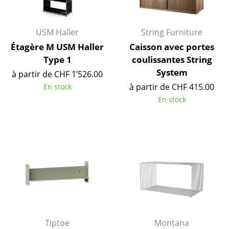
Artemide
Cassina
USM Haller
String Furniture
Fritz Hansen
Étagère M USM Haller
Caisson avec portes
Type 1
coulissantes String
HAY
System
à partir de CHF 1’526.00
Knoll International
à partir de CHF 415.00
En stock
En stock
Louis Poulsen
Muuto
Nils Holger Moormann
Richard Lampert
Thonet
USM Haller
Tiptoe
Montana
Vitra