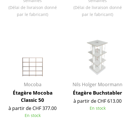
semaines
semaines
Miroirs
(Délai de livraison donné
(Délai de livraison donné
par le fabricant)
par le fabricant)
Figurines & Miniatures
Vases
Plateaux
Accessoires de bureau
Boîtes de rangement
Couvertures
Mocoba
Nils Holger Moormann
Coussins
Étagère Mocoba
Étagère Buchstabler
Classic 50
Tapis
à partir de CHF 613.00
à partir de CHF 377.00
En stock
Rideaux
En stock
... voir tous les accessoires