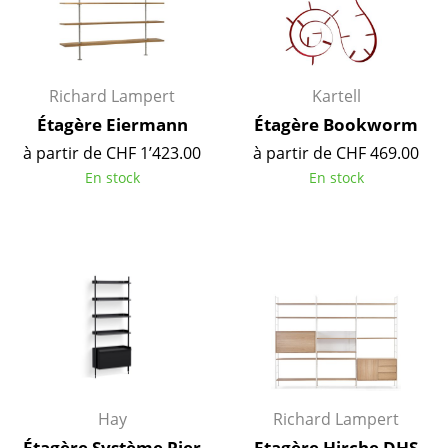
Petits rangements
Pièces détachées
Richard Lampert
Kartell
... voir tous les rangements
Étagère Eiermann
Étagère Bookworm
Luminaires
à partir de CHF 1’423.00
à partir de CHF 469.00
En stock
En stock
Suspensions & Plafonniers
Lampes de table
Lampes de bureau
Lampadaires et Liseuses
Lampes de sol
Appliques murales
Hay
Richard Lampert
Luminaires d’extérieur
Étagère Système Pier
Etagère Hirche DHS