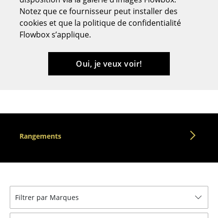
Notez que ce fournisseur peut installer des
Tabourets
cookies et que la politique de confidentialité
Bancs & Chaises longues
Flowbox s’applique.
Poufs poires
Oui, je veux voir!
Chaises de jardin
Chaises enfants
Chaises à bascule
Chaises de bureau
Rangements
Chaises de conférence
Fauteuils de direction
Pièces détachées
Filtrer par Marques
... voir tous les sièges