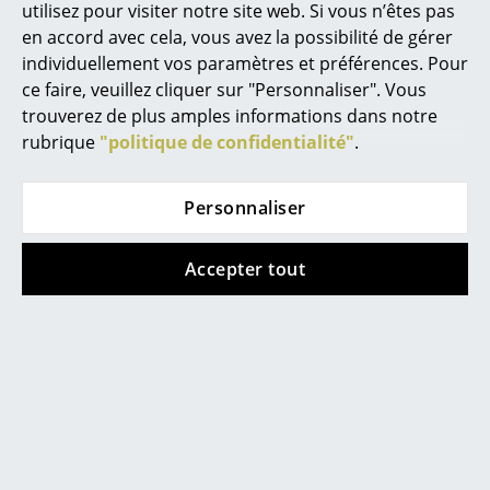
Artemide
utilisez pour visiter notre site web. Si vous n’êtes pas
en accord avec cela, vous avez la possibilité de gérer
Cassina
individuellement vos paramètres et préférences. Pour
Fritz Hansen
ce faire, veuillez cliquer sur "Personnaliser". Vous
trouverez de plus amples informations dans notre
HAY
rubrique
"politique de confidentialité"
.
Knoll International
Personnaliser
Louis Poulsen
Muuto
Accepter tout
Nils Holger Moormann
Richard Lampert
Thonet
USM Haller
Vitra