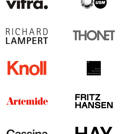
Tables
Tables de repas
Tables d’appoint
Tables basses
Bureaux & Secrétaires
Secrétaires & Tables PC
Tables de conférence et Pupitres
Tables hautes & Pupitres
Tables enfants
Table de jardin
Chariots & Dessertes