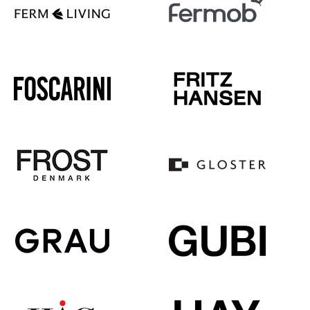
Miroirs
Figurines & Miniatures
Vases
Plateaux
Accessoires de bureau
Boîtes de rangement
Couvertures
Coussins
Tapis
Rideaux
... voir tous les accessoires