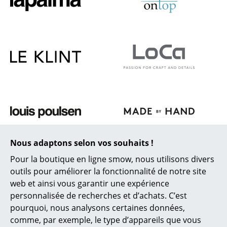
Bureau
Poste de travail
Bureau de direction
Salles de réunion
Accueil & Réception
Cantines & Espaces communs
Solutions par branche
Nous adaptons selon vos souhaits !
Pour la boutique en ligne smow, nous utilisons divers
Travailler en sécurité
outils pour améliorer la fonctionnalité de notre site
web et ainsi vous garantir une expérience
Marques & Designers
personnalisée de recherches et d’achats. C’est
Marques
pourquoi, nous analysons certaines données,
comme, par exemple, le type d’appareils que vous