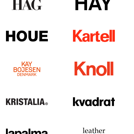
Espaces
Maison
Salon et Salle de séjour
Cuisine & Salle à manger
Chambre à coucher
Chambre enfant
Bureau
Entrée & Couloir
Salle de Bain
Cellier & Buanderie
Jardin & Balcon