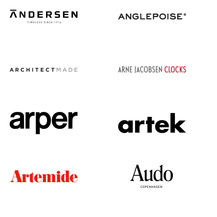
Petits rangements
Pièces détachées
... voir tous les rangements
Luminaires
Suspensions & Plafonniers
Lampes de table
Lampes de bureau
Lampadaires et Liseuses
Lampes de sol
Appliques murales
Luminaires d’extérieur