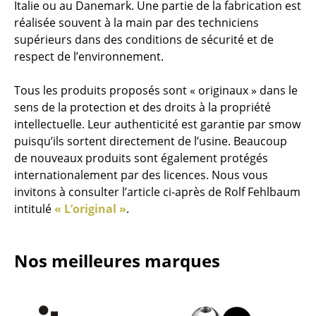
Italie ou au Danemark. Une partie de la fabrication est
Tabourets
réalisée souvent à la main par des techniciens
supérieurs dans des conditions de sécurité et de
Bancs & Chaises longues
respect de l’environnement.
Poufs poires
Tous les produits proposés sont « originaux » dans le
Chaises de jardin
sens de la protection et des droits à la propriété
intellectuelle. Leur authenticité est garantie par smow
Chaises enfants
puisqu’ils sortent directement de l’usine. Beaucoup
de nouveaux produits sont également protégés
Chaises à bascule
internationalement par des licences. Nous vous
Chaises de bureau
invitons à consulter l’article ci-après de Rolf Fehlbaum
intitulé
« L’original »
.
Chaises de conférence
Fauteuils de direction
Nos meilleures marques
Pièces détachées
... voir tous les sièges