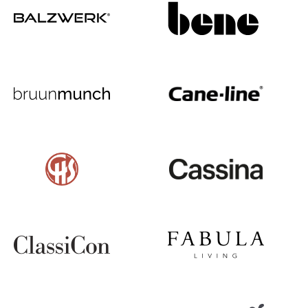
Lampes sans fil
... voir tous les luminaires
Lits
Lits doubles
Lits simples
Lits empilables
Lits enfants
Tables de chevet et Accessoires de lit
... voir tous les lits
Accessoires
Horloges