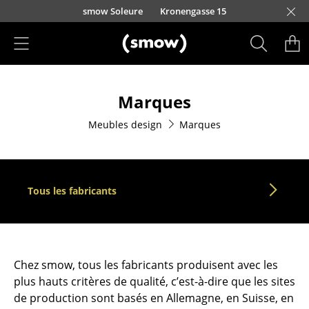
Accéder directement au contenu
smow Soleure
Kronengasse 15
Produits
Marques
Sièges
Meubles design
Marques
Chaises de cuisine & salle à manger
Canapés
Fauteuils
Tous les fabricants
Fauteuils lounge
Chaises
Chez smow, tous les fabricants produisent avec les
Chaises cantilever
plus hauts critères de qualité, c’est-à-dire que les sites
de production sont basés en Allemagne, en Suisse, en
Chaises et Tabourets de bar