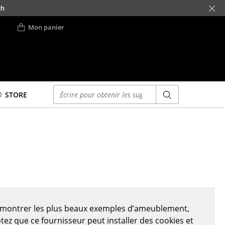
ch
Mon panier
Saisir un critère
STORE
Lits
Lits doubles
Lits simples
Lits empilables
Lits enfants
ses
Tables de chevet et
Accessoires de lit
s montrer les plus beaux exemples d’ameublement,
... voir tous les lits
otez que ce fournisseur peut installer des cookies et