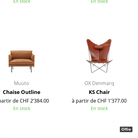
En stock
En stock
Accueil & Réception
Cantines & Espaces communs
Solutions par branche
Travailler en sécurité
L’original
Muuto
OX Denmarq
Chaise Outline
KS Chair
partir de CHF 2’384.00
à partir de CHF 1’377.00
En stock
En stock
Offre