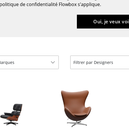
Meubles de bar
Luminaires d’extérieu
politique de confidentialité Flowbox s’applique.
Garde-robes
Lampes sans fil
Petits rangements
... voir tous les lumina
Oui, je veux voi
Pièces détachées
... voir tous les rangements
Configurateur USM Haller
 Marques
Filtrer par Designers