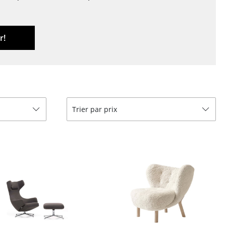
r
ires
r!
Trier par prix