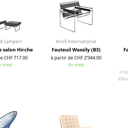
Richard Lampert
Ludwig Mies van der Roh
Thonet
Marcel Breuer
USM Haller
Philippe Starck
Vitra
Ronan & Erwan Bouroull
... toutes les marques A-Z
... tous les designers A-Z
rd Lampert
Knoll International
Nouveauté smow
e salon Hirche
Fauteuil Wassily (B3)
F
Inspiration
de CHF 717.00
à partir de CHF 2’944.00
Éditions spéciales
n stock
En stock
Classiques du design
Disp
Les femmes dans le 
(Déla
Design Bauhaus
Design Mid-Century
Design scandinave
Design italien
Design durable
Matériaux naturels