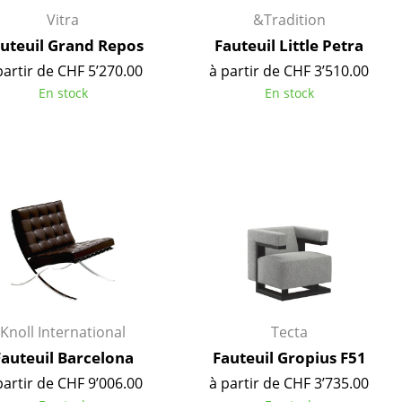
Vitra
&Tradition
uteuil Grand Repos
Fauteuil Little Petra
partir de CHF 5’270.00
à partir de CHF 3’510.00
En stock
En stock
Bureau
Knoll International
Tecta
Poste de travail
Fauteuil Barcelona
Fauteuil Gropius F51
Bureau de direction
partir de CHF 9’006.00
à partir de CHF 3’735.00
Salles de réunion