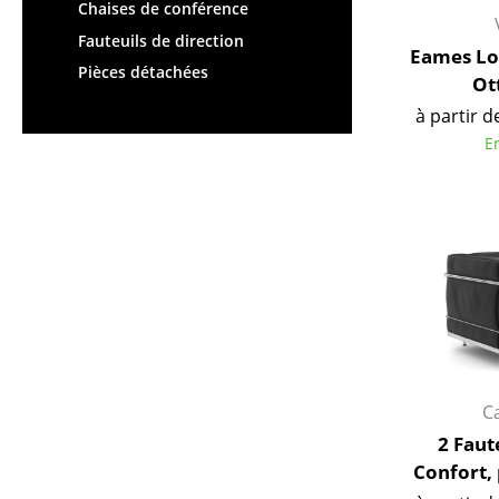
Chaises de conférence
Figurines & Miniatures
Fauteuils de direction
Vases
Eames Lo
Pièces détachées
Ot
Plateaux
à partir d
Accessoires de bureau
E
Boîtes de rangement
Couvertures
Coussins
Tapis
Rideaux
... voir tous les
accessoires
C
2 Faut
Confort,