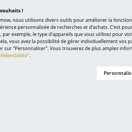
Univers de couleurs
souhaits !
L’original
mow, nous utilisons divers outils pour améliorer la fonction
Idées cadeaux
périence personnalisée de recherches et d’achats. C’est po
lco Design
Knoll International
ar exemple, le type d’appareils que vous utilisez pour visit
L
apulco Classic
Fauteuil Barcelona Relax
F
ela, vous avez la possibilité de gérer individuellement vos 
édi
de CHF 487.00
à partir de CHF 7’986.00
À
quer sur "Personnaliser". Vous trouverez de plus amples inf
de CHF 438.00
En stock
s
fidentialité"
.
n stock
Re
Tr
Personnalis
N
in d’oeil
Me
es