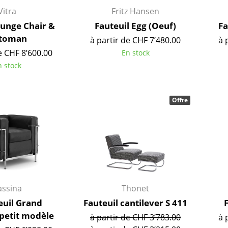
Vitra
Fritz Hansen
unge Chair &
Fauteuil Egg (Oeuf)
Fa
toman
à partir de CHF 7’480.00
à 
e CHF 8’600.00
En stock
n stock
Offre
Maison
assina
Thonet
Salon et Salle de séjour
euil Grand
Fauteuil cantilever S 411
Cuisine & Salle à manger
 petit modèle
à partir de CHF 3’783.00
à 
Chambre à coucher