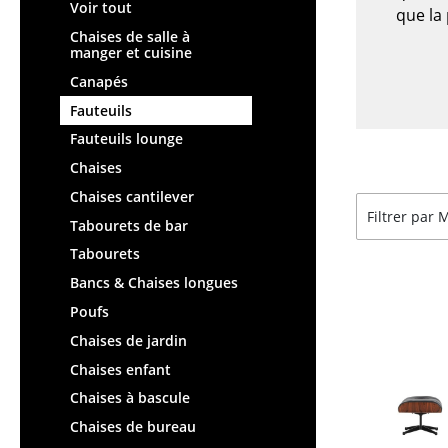
Chaises et Tabourets de
Tables hautes & Pupitres
Voir tout
que la 
bar
Tables enfants
Chaises de salle à
Tabourets
manger et cuisine
Table de jardin
Bancs & Chaises longues
Canapés
Chariots & Dessertes
Poufs poires
Fauteuils
Pièces détachées
Chaises de jardin
Fauteuils lounge
... voir toutes les tables
Chaises enfants
Chaises
Chaises à bascule
Chaises cantilever
Filtrer par
Chaises de bureau
Tabourets de bar
Chaises de conférence
Tabourets
Fauteuils de direction
Bancs & Chaises longues
Pièces détachées
Poufs
... voir tous les sièges
Chaises de jardin
Chaises enfant
Accessoires
Chaises à bascule
Horloges
Chaises de bureau
Miroirs