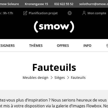
mow Soleure
Kronengasse 15
032 622 55 52
solothurn@smow.
n : 9h-17h
Planification projet
Mon compte
ESIGNERS
THÈMES
OFFRES
INFO
Rangements
Luminaires
Fauteuils
Étagères & Armoires
Suspensions &
Plafonniers
Bibliothèques
Lampes de table
Meubles design
Sièges
Fauteuils
Étagères murales
Lampes de bureau
Buffets & Commodes
Lampadaires et Liseu
Meubles TV
Lampes de sol
Caissons roulants et
tez-vous plus d’inspiration ? Nous serions heureux de vou
Meubles d’appoint
Appliques murales
t mis à votre disposition via la galerie d’images Flowbox. N