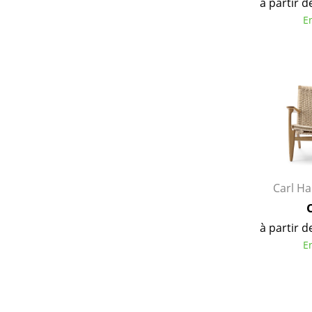
à partir d
E
Carl H
à partir d
E