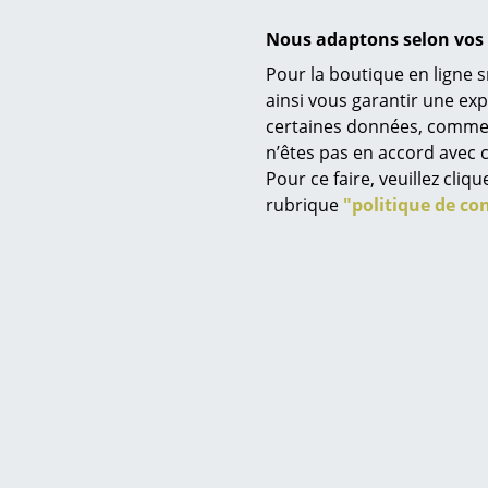
Nous adaptons selon vos 
Pour la boutique en ligne s
ainsi vous garantir une ex
Acapu
certaines données, comme, p
Service
Chaise Ac
n’êtes pas en accord avec c
à partir 
Contact
Pour ce faire, veuillez cli
à partir 
Paiement
rubrique
"politique de con
E
Livraison
FAQ
Retours & échanges
Vos avantages en un cl
CGV
Protection des donné
Saisir un critère