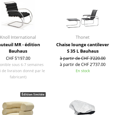
e
ec
Knoll International
Thonet
auteuil MR - édition
Chaise lounge cantilever
Bauhaus
S 35 L Bauhaus
CHF 5’197.00
à partir de CHF 3’220.00
à partir de CHF 2’737.00
onible sous 6-7 semaines
design
i de livraison donné par le
En stock
fabricant)
Édition limitée