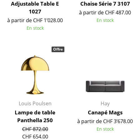
Adjustable Table E
Chaise Série 7 3107
Pièces détachées
1027
à partir de CHF 487.00
... voir toutes les tables
à partir de CHF 1’028.00
En stock
En stock
Rangements
Étagères & Armoires
Offre
Bibliothèques
Étagères murales
Buffets & Commodes
Meubles TV
Louis Poulsen
Hay
Caissons roulants et Meubles d’appoint
Lampe de table
Canapé Mags
Panthella 250
Meubles de bar
à partir de CHF 3’678.00
CHF 872.00
En stock
Garde-robes
CHF 654.00