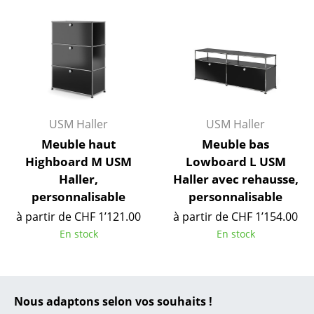
... toutes les marques A-Z
Designers
Alvar Aalto
Arne Jacobsen
USM Haller
USM Haller
Charles & Ray Eames
Meuble haut
Meuble bas
Highboard M USM
Lowboard L USM
Eero Saarinen
Haller,
Haller avec rehausse,
personnalisable
personnalisable
Egon Eiermann
à partir de CHF 1’121.00
à partir de CHF 1’154.00
Eileen Gray
En stock
En stock
Jean Prouvé
Le Corbusier
Nous adaptons selon vos souhaits !
Ludwig Mies van der Rohe