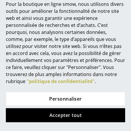
Pour la boutique en ligne smow, nous utilisons divers
Marcel Breuer
outils pour améliorer la fonctionnalité de notre site
web et ainsi vous garantir une expérience
Philippe Starck
personnalisée de recherches et d’achats. C’est
pourquoi, nous analysons certaines données,
Ronan & Erwan Bouroullec
USM Haller
USM Haller
comme, par exemple, le type d’appareils que vous
... tous les designers A-Z
Table USM Haller
Meuble mixte
utilisez pour visiter notre site web. Si vous n’êtes pas
Sideboard M USM
en accord avec cela, vous avez la possibilité de gérer
à partir de CHF 870.00
Haller,
individuellement vos paramètres et préférences. Pour
Thèmes
En stock
ce faire, veuillez cliquer sur "Personnaliser". Vous
personnalisable
Nouveauté smow
trouverez de plus amples informations dans notre
à partir de CHF 800.00
rubrique
"politique de confidentialité"
.
En stock
Inspiration
Éditions spéciales
Personnaliser
Offre
Classiques du design
Accepter tout
Les femmes dans le design