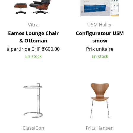
Tables
Tables de repas
Vitra
USM Haller
Tables d’appoint
Eames Lounge Chair
Configurateur USM
& Ottoman
smow
Tables basses
à partir de CHF 8’600.00
Prix unitaire
Bureaux & Secrétaires
En stock
En stock
Secrétaires & Tables PC
Tables de conférence et Pupitres
Tables hautes & Pupitres
Tables enfants
Table de jardin
Chariots & Dessertes
ClassiCon
Fritz Hansen