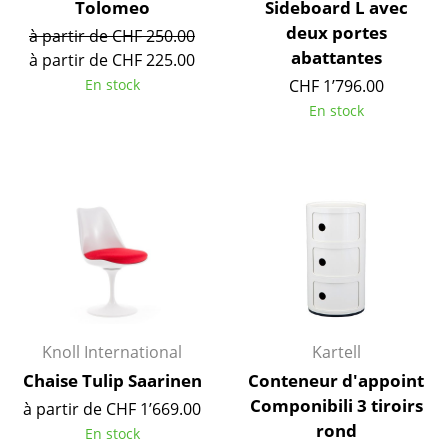
Tolomeo
Sideboard L avec
deux portes
Espaces
à partir de CHF 250.00
abattantes
à partir de CHF 225.00
Maison
En stock
CHF 1’796.00
En stock
Salon et Salle de séjour
Cuisine & Salle à manger
Chambre à coucher
Chambre enfant
Bureau
Entrée & Couloir
Knoll International
Kartell
Salle de Bain
Chaise Tulip Saarinen
Conteneur d'appoint
Cellier & Buanderie
Componibili 3 tiroirs
à partir de CHF 1’669.00
rond
Jardin & Balcon
En stock