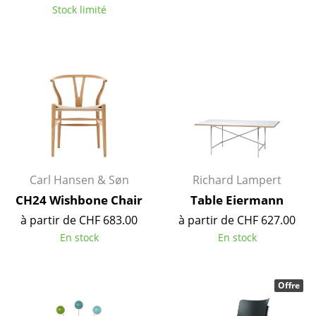
Stock limité
Petits rangements
Pièces détachées
... voir tous les rangements
Luminaires
Suspensions & Plafonniers
Lampes de table
Carl Hansen & Søn
Richard Lampert
Lampes de bureau
CH24 Wishbone Chair
Table Eiermann
Lampadaires et Liseuses
à partir de CHF 683.00
à partir de CHF 627.00
En stock
En stock
Lampes de sol
Appliques murales
Offre
Luminaires d’extérieur