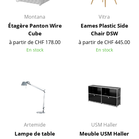
Miroirs
Montana
Vitra
Figurines & Miniatures
Étagère Panton Wire
Eames Plastic Side
Vases
Cube
Chair DSW
à partir de CHF 178.00
à partir de CHF 445.00
Plateaux
En stock
En stock
Accessoires de bureau
Boîtes de rangement
Couvertures
Coussins
Tapis
Rideaux
Artemide
USM Haller
... voir tous les accessoires
Lampe de table
Meuble USM Haller