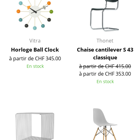
Lampes sans fil
... voir tous les luminaires
Lits
Vitra
Thonet
Lits doubles
Horloge Ball Clock
Chaise cantilever S 43
classique
Lits simples
à partir de CHF 345.00
à partir de CHF 415.00
En stock
Lits empilables
à partir de CHF 353.00
En stock
Lits enfants
Tables de chevet et Accessoires de lit
... voir tous les lits
Accessoires
Horloges