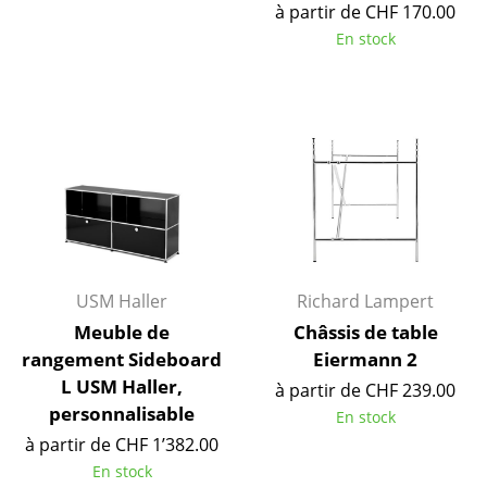
à partir de CHF 170.00
Bureau
En stock
Poste de travail
Bureau de direction
Salles de réunion
Accueil & Réception
Cantines & Espaces communs
Solutions par branche
USM Haller
Richard Lampert
Meuble de
Châssis de table
Travailler en sécurité
rangement Sideboard
Eiermann 2
L USM Haller,
à partir de CHF 239.00
Marques & Designers
personnalisable
En stock
Marques
à partir de CHF 1’382.00
En stock