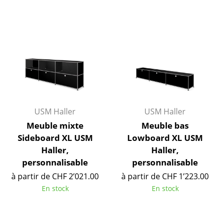
Artemide
Cassina
Fritz Hansen
HAY
Knoll International
Louis Poulsen
USM Haller
USM Haller
Muuto
Meuble mixte
Meuble bas
Sideboard XL USM
Lowboard XL USM
Nils Holger Moormann
Haller,
Haller,
Richard Lampert
personnalisable
personnalisable
à partir de CHF 2’021.00
à partir de CHF 1’223.00
Thonet
En stock
En stock
USM Haller
Vitra