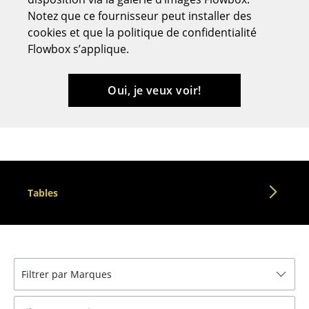
Notez que ce fournisseur peut installer des
Tabourets
cookies et que la politique de confidentialité
Bancs & Chaises longues
Flowbox s’applique.
Poufs poires
Oui, je veux voir!
Chaises de jardin
Chaises enfants
Chaises à bascule
Chaises de bureau
Tables
Chaises de conférence
Fauteuils de direction
Pièces détachées
Filtrer par Marques
... voir tous les sièges