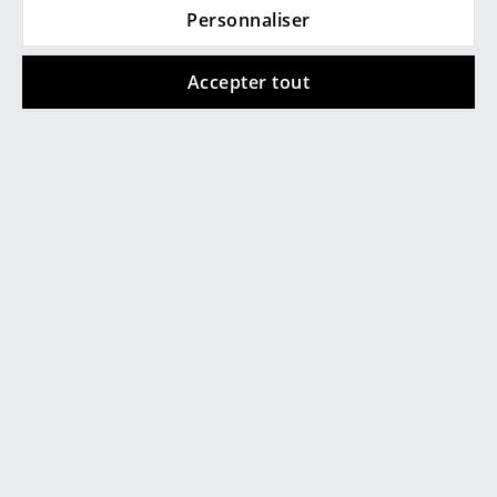
Personnaliser
Miroirs
Figurines & Miniatures
Accepter tout
Vases
Plateaux
Accessoires de bureau
0800 15 60 00
Boîtes de rangement
lun-ven : 9h-17h
Couvertures
Coussins
Tapis
Rideaux
... voir tous les accessoires