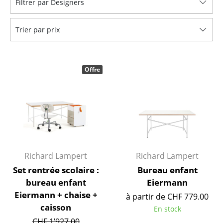
Filtrer par Designers
Tables
Trier par prix
Tables de repas
Tables d’appoint
Offre
Tables basses
Bureaux & Secrétaires
Secrétaires & Tables PC
Tables de conférence et Pupitres
Tables hautes & Pupitres
Richard Lampert
Richard Lampert
Set rentrée scolaire :
Bureau enfant
Tables enfants
bureau enfant
Eiermann
Table de jardin
Eiermann + chaise +
à partir de CHF 779.00
caisson
En stock
Chariots & Dessertes
CHF 1’927.00