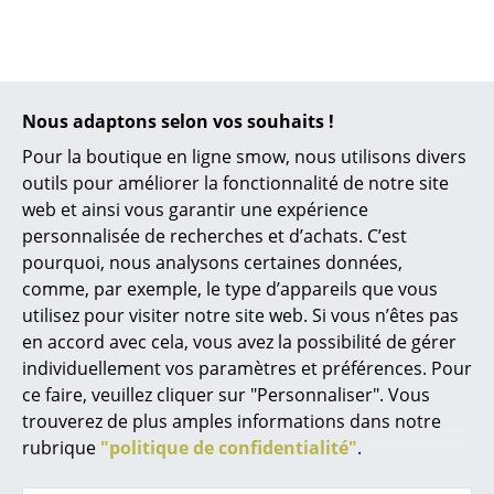
Lampes sans fil
... voir tous les luminaires
Lits
Nous adaptons selon vos souhaits !
Pour la boutique en ligne smow, nous utilisons divers
Lits doubles
outils pour améliorer la fonctionnalité de notre site
Lits simples
web et ainsi vous garantir une expérience
Tiptoe
USM Haller
personnalisée de recherches et d’achats. C’est
Lits empilables
Bureau enfant Tiptoe
Table à roulettes
pourquoi, nous analysons certaines données,
pour enfants USM
comme, par exemple, le type d’appareils que vous
CHF 376.00
Lits enfants
Haller
utilisez pour visiter notre site web. Si vous n’êtes pas
Disponible sous 2-3
Tables de chevet et Accessoires de lit
en accord avec cela, vous avez la possibilité de gérer
semaines
CHF 848.00
individuellement vos paramètres et préférences. Pour
(Délai de livraison donné
Disponible sous 7-8
... voir tous les lits
ce faire, veuillez cliquer sur "Personnaliser". Vous
par le fabricant)
semaines
trouverez de plus amples informations dans notre
(Délai de livraison donné
Accessoires
rubrique
"politique de confidentialité"
.
par le fabricant)
Horloges