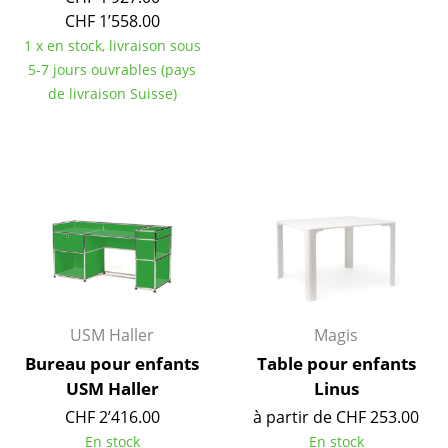
Pièces détachées
CHF 1’558.00
1 x en stock, livraison sous
... voir toutes les tables
5-7 jours ouvrables (pays
de livraison Suisse)
Rangements
Étagères & Armoires
Bibliothèques
Étagères murales
Buffets & Commodes
Meubles TV
USM Haller
Magis
Caissons roulants et Meubles d’appoint
Bureau pour enfants
Table pour enfants
Meubles de bar
USM Haller
Linus
CHF 2’416.00
à partir de CHF 253.00
Garde-robes
En stock
En stock