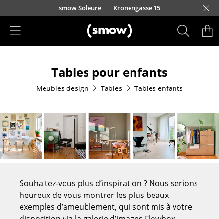
Accéder directement au contenu
smow Soleure
Kronengasse 15
Produits
Tables pour enfants
Sièges
Meubles design
Tables
Tables enfants
Chaises de cuisine & salle à manger
Canapés
Fauteuils
Fauteuils lounge
Chaises
Souhaitez-vous plus d’inspiration ? Nous serions
Chaises cantilever
heureux de vous montrer les plus beaux
exemples d’ameublement, qui sont mis à votre
Chaises et Tabourets de bar
disposition via la galerie d’images Flowbox.