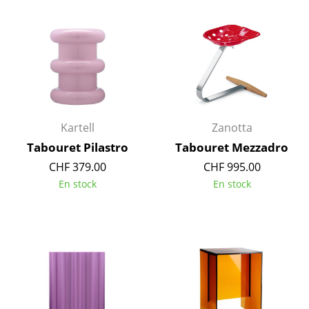
Petits rangements
Pièces détachées
... voir tous les rangements
Luminaires
Kartell
Zanotta
Suspensions & Plafonniers
Tabouret Pilastro
Tabouret Mezzadro
Lampes de table
CHF 379.00
CHF 995.00
Lampes de bureau
En stock
En stock
Lampadaires et Liseuses
Lampes de sol
Appliques murales
Luminaires d’extérieur