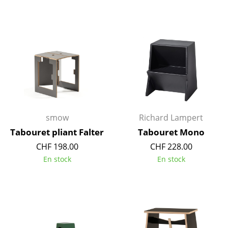
Espaces
Maison
Salon et Salle de séjour
Cuisine & Salle à manger
Chambre à coucher
smow
Richard Lampert
Chambre enfant
Tabouret pliant Falter
Tabouret Mono
Bureau
CHF 198.00
CHF 228.00
Entrée & Couloir
En stock
En stock
Salle de Bain
Cellier & Buanderie
Jardin & Balcon