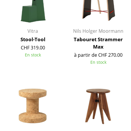
Bureau
Poste de travail
Vitra
Nils Holger Moormann
Bureau de direction
Stool-Tool
Tabouret Strammer
Salles de réunion
Max
CHF 319.00
à partir de CHF 270.00
En stock
Accueil & Réception
En stock
Cantines & Espaces communs
Solutions par branche
Travailler en sécurité
Marques & Designers
Marques