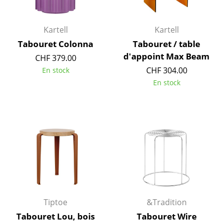
Lampes sans fil
... voir tous les luminaires
Kartell
Kartell
Tabouret Colonna
Tabouret / table
Lits
d'appoint Max Beam
CHF 379.00
CHF 304.00
En stock
Lits doubles
En stock
Lits simples
Lits empilables
Lits enfants
Tables de chevet et Accessoires de lit
... voir tous les lits
Accessoires
Tiptoe
&Tradition
Horloges
Tabouret Lou, bois
Tabouret Wire