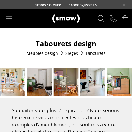
Accéder directement au contenu
smow Soleure
Kronengasse 15
Produits
Tabourets design
Sièges
Meubles design
Sièges
Tabourets
Chaises de cuisine & salle à manger
Canapés
Fauteuils
Fauteuils lounge
Chaises
Souhaitez-vous plus d’inspiration ? Nous serions
Chaises cantilever
heureux de vous montrer les plus beaux
exemples d’ameublement, qui sont mis à votre
Chaises et Tabourets de bar
disposition via la galerie d’images Flowbox.