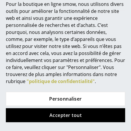
Pour la boutique en ligne smow, nous utilisons divers
Marcel Breuer
outils pour améliorer la fonctionnalité de notre site
web et ainsi vous garantir une expérience
Philippe Starck
personnalisée de recherches et d’achats. C’est
pourquoi, nous analysons certaines données,
Ronan & Erwan Bouroullec
comme, par exemple, le type d’appareils que vous
... tous les designers A-Z
utilisez pour visiter notre site web. Si vous n’êtes pas
Vitra
Knoll International
en accord avec cela, vous avez la possibilité de gérer
Tabouret Wiggle
Tabouret Barcelona
individuellement vos paramètres et préférences. Pour
Thèmes
Relax
ce faire, veuillez cliquer sur "Personnaliser". Vous
CHF 565.00
Nouveauté smow
trouverez de plus amples informations dans notre
CHF 4’025.00
En stock
rubrique
"politique de confidentialité"
.
En stock
Inspiration
Éditions spéciales
Personnaliser
Édition spéciale
Classiques du design
Accepter tout
Les femmes dans le design