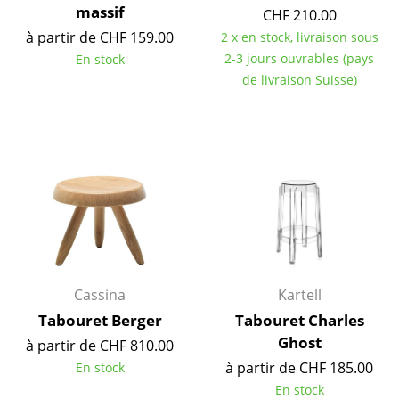
massif
CHF 210.00
Miroirs
à partir de CHF 159.00
2 x en stock, livraison sous
Figurines & Miniatures
2-3 jours ouvrables (pays
En stock
de livraison Suisse)
Vases
Plateaux
Accessoires de bureau
Boîtes de rangement
Couvertures
Coussins
Cassina
Kartell
Tapis
Tabouret Berger
Tabouret Charles
Ghost
Rideaux
à partir de CHF 810.00
à partir de CHF 185.00
En stock
... voir tous les accessoires
En stock