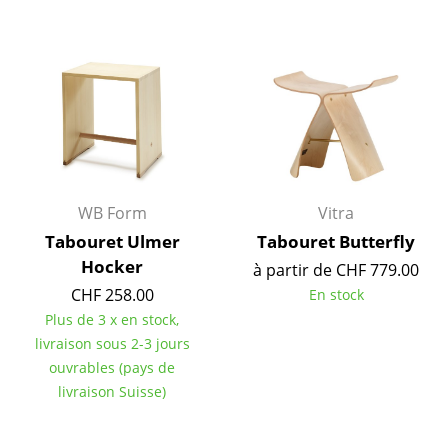
Pièces détachées
... voir toutes les tables
Rangements
Étagères & Armoires
Bibliothèques
WB Form
Vitra
Étagères murales
Tabouret Ulmer
Tabouret Butterfly
Hocker
Buffets & Commodes
à partir de CHF 779.00
CHF 258.00
En stock
Meubles TV
Plus de 3 x en stock,
livraison sous 2-3 jours
Caissons roulants et Meubles d’appoint
ouvrables (pays de
Meubles de bar
livraison Suisse)
Garde-robes