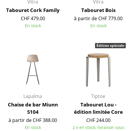
Artemide
Vitra
Vitra
Tabouret Cork Family
Tabouret Bois
Cassina
CHF 479.00
à partir de CHF 779.00
Fritz Hansen
En stock
En stock
HAY
Édition spéciale
Knoll International
Louis Poulsen
Muuto
Nils Holger Moormann
Richard Lampert
Lapalma
Tiptoe
Chaise de bar Miunn
Tabouret Lou -
Thonet
S104
édition limitée Core
USM Haller
à partir de CHF 388.00
CHF 244.00
En stock
2 x en stock, livraison sous
Vitra