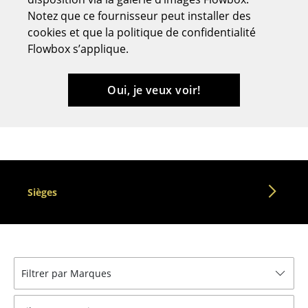
Notez que ce fournisseur peut installer des
Tabourets
cookies et que la politique de confidentialité
Bancs & Chaises longues
Flowbox s’applique.
Poufs poires
Oui, je veux voir!
Chaises de jardin
Chaises enfants
Chaises à bascule
Chaises de bureau
Sièges
Chaises de conférence
Fauteuils de direction
Pièces détachées
Filtrer par Marques
... voir tous les sièges