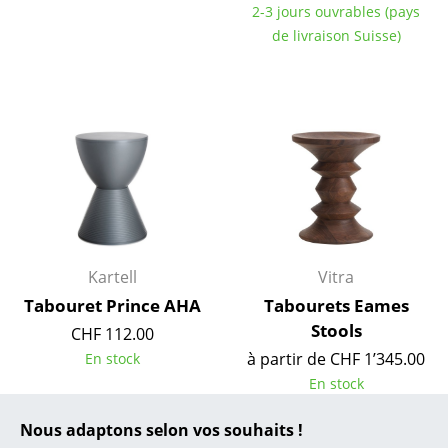
2-3 jours ouvrables (pays
... toutes les marques A-Z
de livraison Suisse)
Designers
Alvar Aalto
Arne Jacobsen
Charles & Ray Eames
Eero Saarinen
Kartell
Vitra
Egon Eiermann
Tabouret Prince AHA
Tabourets Eames
Eileen Gray
Stools
CHF 112.00
à partir de CHF 1’345.00
En stock
Jean Prouvé
En stock
Le Corbusier
Nous adaptons selon vos souhaits !
Ludwig Mies van der Rohe