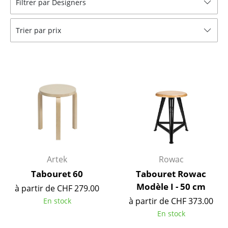
Filtrer par Designers
Tables
Trier par prix
Tables de repas
Tables d’appoint
Tables basses
Bureaux & Secrétaires
Secrétaires & Tables PC
Tables de conférence et Pupitres
Tables hautes & Pupitres
Artek
Rowac
Tabouret 60
Tabouret Rowac
Tables enfants
Modèle I - 50 cm
à partir de CHF 279.00
Table de jardin
à partir de CHF 373.00
En stock
En stock
Chariots & Dessertes