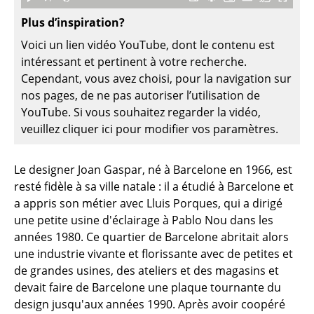
Pièces détachées
Plus d’inspiration?
... voir toutes les tables
Voici un lien vidéo YouTube, dont le contenu est
intéressant et pertinent à votre recherche.
Rangements
Cependant, vous avez choisi, pour la navigation sur
nos pages, de ne pas autoriser l’utilisation de
Étagères & Armoires
YouTube. Si vous souhaitez regarder la vidéo,
veuillez cliquer ici pour modifier vos paramètres.
Bibliothèques
Étagères murales
Le designer Joan Gaspar, né à Barcelone en 1966, est
resté fidèle à sa ville natale : il a étudié à Barcelone et
Buffets & Commodes
a appris son métier avec Lluis Porques, qui a dirigé
Meubles TV
une petite usine d'éclairage à Pablo Nou dans les
années 1980. Ce quartier de Barcelone abritait alors
Caissons roulants et Meubles d’appoint
une industrie vivante et florissante avec de petites et
de grandes usines, des ateliers et des magasins et
Meubles de bar
devait faire de Barcelone une plaque tournante du
Garde-robes
design jusqu'aux années 1990. Après avoir coopéré