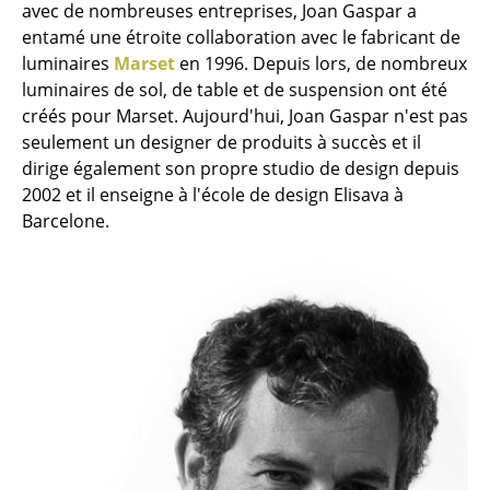
avec de nombreuses entreprises, Joan Gaspar a
Petits rangements
entamé une étroite collaboration avec le fabricant de
luminaires
Marset
en 1996. Depuis lors, de nombreux
Pièces détachées
luminaires de sol, de table et de suspension ont été
... voir tous les rangements
créés pour Marset. Aujourd'hui, Joan Gaspar n'est pas
seulement un designer de produits à succès et il
Luminaires
dirige également son propre studio de design depuis
2002 et il enseigne à l'école de design Elisava à
Suspensions & Plafonniers
Barcelone.
Lampes de table
Lampes de bureau
Lampadaires et Liseuses
Lampes de sol
Appliques murales
Luminaires d’extérieur