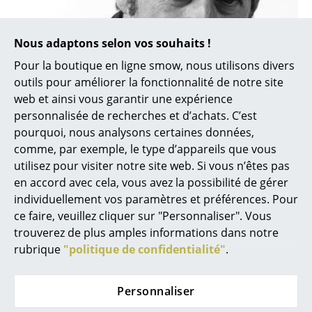
Lampes sans fil
... voir tous les luminaires
Nous adaptons selon vos souhaits !
Pour la boutique en ligne smow, nous utilisons divers
Lits
outils pour améliorer la fonctionnalité de notre site
web et ainsi vous garantir une expérience
Lits doubles
personnalisée de recherches et d’achats. C’est
Lits simples
pourquoi, nous analysons certaines données,
comme, par exemple, le type d’appareils que vous
Joan Gaspar est toujours resté fidèle à sa ville natale,
Lits empilables
utilisez pour visiter notre site web. Si vous n’êtes pas
Barcelone
en accord avec cela, vous avez la possibilité de gérer
Lits enfants
individuellement vos paramètres et préférences. Pour
Tables de chevet et Accessoires de lit
ce faire, veuillez cliquer sur "Personnaliser". Vous
trouverez de plus amples informations dans notre
... voir tous les lits
rubrique
"politique de confidentialité"
.
Accessoires
Personnaliser
Horloges