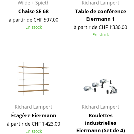
Wilde + Spieth
Richard Lampert
Lampes sans fil
Chaise SE 68
Table de conférence
... voir tous les luminaires
Eiermann 1
à partir de CHF 507.00
à partir de CHF 1’330.00
En stock
Lits
En stock
Lits doubles
Lits simples
Lits empilables
Lits enfants
Tables de chevet et Accessoires de lit
... voir tous les lits
Richard Lampert
Richard Lampert
Étagère Eiermann
Roulettes
Accessoires
industrielles
à partir de CHF 1’423.00
Horloges
Eiermann (Set de 4)
En stock