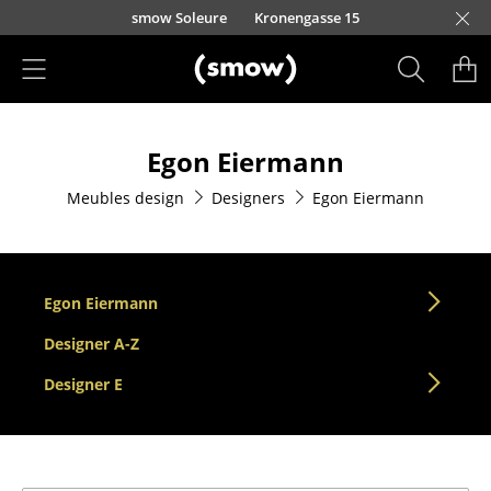
Accéder directement au contenu
smow Soleure
Kronengasse 15
Produits
Egon Eiermann
Sièges
Meubles design
Designers
Egon Eiermann
Chaises de cuisine & salle à manger
Canapés
Fauteuils
Egon Eiermann
Fauteuils lounge
Designer A-Z
Designer E
Chaises
Chaises cantilever
Chaises et Tabourets de bar