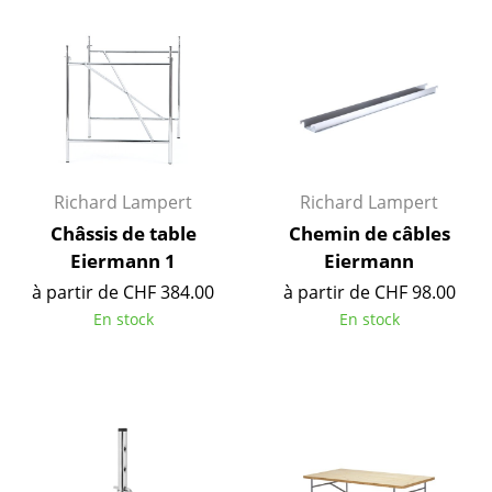
Pièces détachées
... voir toutes les tables
Rangements
Étagères & Armoires
Richard Lampert
Richard Lampert
Bibliothèques
Châssis de table
Chemin de câbles
Étagères murales
Eiermann 1
Eiermann
à partir de CHF 384.00
à partir de CHF 98.00
Buffets & Commodes
En stock
En stock
Meubles TV
Caissons roulants et Meubles d’appoint
Meubles de bar
Garde-robes