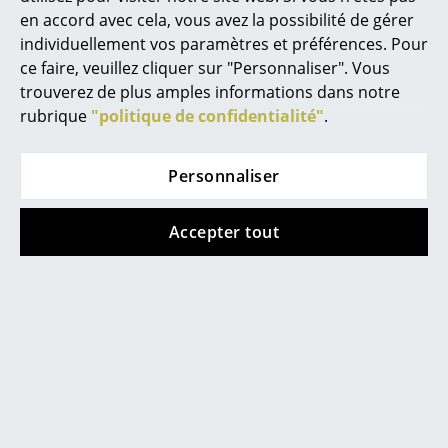
en accord avec cela, vous avez la possibilité de gérer
... toutes les marques A-Z
individuellement vos paramètres et préférences. Pour
ce faire, veuillez cliquer sur "Personnaliser". Vous
Designers
trouverez de plus amples informations dans notre
rubrique
"politique de confidentialité"
.
Alvar Aalto
Arne Jacobsen
Richard Lampert
Richard Lampert
Personnaliser
Ajusteur de niveau
Tiroir pour table
Charles & Ray Eames
pour Tréteaux
Eiermann
Accepter tout
Eero Saarinen
Eiermann 3
CHF 129.00
CHF 37.41
En stock
Egon Eiermann
Plus de 3 x en stock,
Eileen Gray
livraison sous 2-3 jours
ouvrables (pays de
Jean Prouvé
livraison Suisse)
Le Corbusier
Ludwig Mies van der Rohe