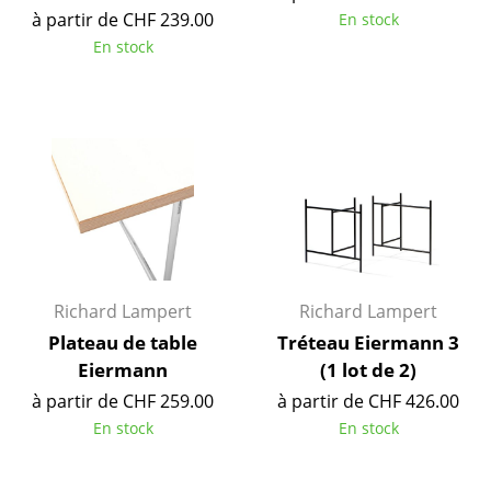
à partir de CHF 239.00
En stock
Tables
En stock
Tables de repas
Tables d’appoint
Tables basses
Bureaux & Secrétaires
Secrétaires & Tables PC
Tables de conférence et Pupitres
Richard Lampert
Richard Lampert
Tables hautes & Pupitres
Plateau de table
Tréteau Eiermann 3
Eiermann
(1 lot de 2)
Tables enfants
à partir de CHF 259.00
à partir de CHF 426.00
Table de jardin
En stock
En stock
Chariots & Dessertes