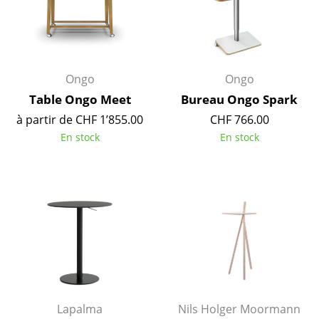
Petits rangements
Pièces détachées
... voir tous les rangements
Ongo
Ongo
Table Ongo Meet
Bureau Ongo Spark
Luminaires
à partir de CHF 1’855.00
CHF 766.00
Suspensions & Plafonniers
En stock
En stock
Lampes de table
Lampes de bureau
Lampadaires et Liseuses
Lampes de sol
Appliques murales
Luminaires d’extérieur
Lapalma
Nils Holger Moormann