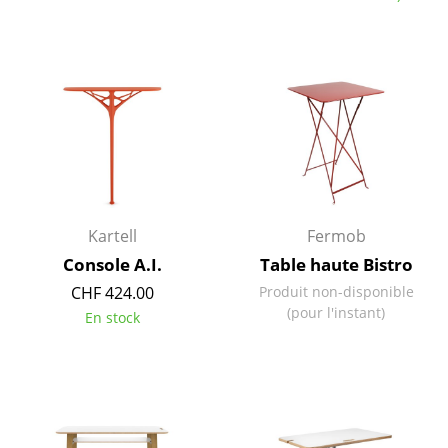
Pièces détachées
... voir toutes les tables
Rangements
Étagères & Armoires
Bibliothèques
Étagères murales
Kartell
Fermob
Console A.I.
Table haute Bistro
Buffets & Commodes
CHF 424.00
Produit non-disponible
Meubles TV
(pour l'instant)
En stock
Caissons roulants et Meubles d’appoint
Meubles de bar
Garde-robes