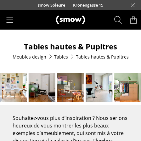
Accéder directement au contenu
smow Soleure
Kronengasse 15
Produits
Tables hautes & Pupitres
Sièges
Meubles design
Tables
Tables hautes & Pupitres
Chaises de cuisine & salle à manger
Canapés
Fauteuils
Fauteuils lounge
Chaises
Souhaitez-vous plus d’inspiration ? Nous serions
Chaises cantilever
heureux de vous montrer les plus beaux
exemples d’ameublement, qui sont mis à votre
Chaises et Tabourets de bar
disposition via la galerie d’images Flowbox.