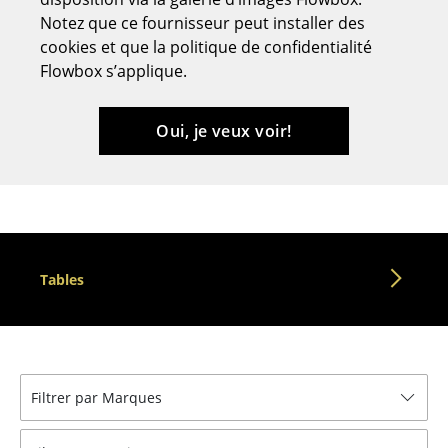
Notez que ce fournisseur peut installer des
Tabourets
cookies et que la politique de confidentialité
Bancs & Chaises longues
Flowbox s’applique.
Poufs poires
Oui, je veux voir!
Chaises de jardin
Chaises enfants
Chaises à bascule
Chaises de bureau
Tables
Chaises de conférence
Fauteuils de direction
Pièces détachées
Filtrer par Marques
... voir tous les sièges