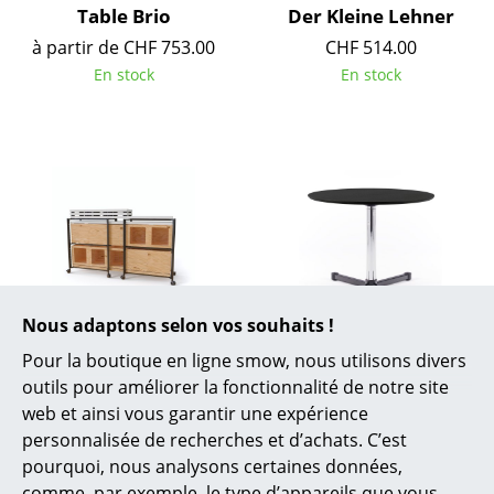
Table Brio
Der Kleine Lehner
Lampes sans fil
à partir de CHF 753.00
CHF 514.00
... voir tous les luminaires
En stock
En stock
Lits
Lits doubles
Lits simples
Lits empilables
Lits enfants
Nous adaptons selon vos souhaits !
Tables de chevet et Accessoires de lit
Bene
USM Haller
Pour la boutique en ligne smow, nous utilisons divers
Kit de démarrage
Table réglable en
... voir tous les lits
outils pour améliorer la fonctionnalité de notre site
Pixel
hauteur USM Kitos E
web et ainsi vous garantir une expérience
CHF 3’618.00
à partir de CHF 1’553.00
Accessoires
personnalisée de recherches et d’achats. C’est
Disponible sous 3-5
Disponible sous 7-8
pourquoi, nous analysons certaines données,
Horloges
semaines
semaines
comme, par exemple, le type d’appareils que vous