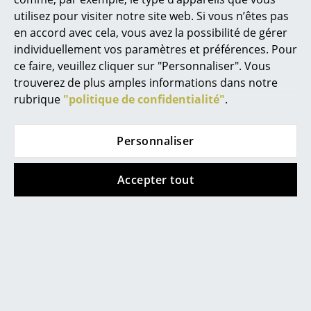
(Délai de livraison donné
(Délai de livraison donné
utilisez pour visiter notre site web. Si vous n’êtes pas
Miroirs
par le fabricant)
par le fabricant)
en accord avec cela, vous avez la possibilité de gérer
Figurines & Miniatures
individuellement vos paramètres et préférences. Pour
ce faire, veuillez cliquer sur "Personnaliser". Vous
Vases
trouverez de plus amples informations dans notre
rubrique
"politique de confidentialité"
.
Plateaux
Accessoires de bureau
Personnaliser
Boîtes de rangement
Accepter tout
Couvertures
ClassiCon
Coussins
Table Notos
CHF 1’891.00
Tapis
Disponible sous 8-10
Rideaux
semaines
(Délai de livraison donné
... voir tous les accessoires
par le fabricant)