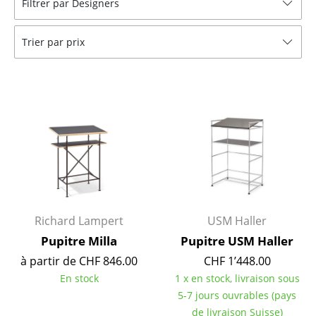
Filtrer par Designers
Tables
Trier par prix
Tables de repas
Tables d’appoint
Tables basses
Bureaux & Secrétaires
Secrétaires & Tables PC
Tables de conférence et Pupitres
Tables hautes & Pupitres
Richard Lampert
USM Haller
Pupitre Milla
Pupitre USM Haller
Tables enfants
à partir de CHF 846.00
CHF 1’448.00
Table de jardin
En stock
1 x en stock, livraison sous
5-7 jours ouvrables (pays
Chariots & Dessertes
de livraison Suisse)