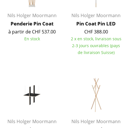
Artemide
Cassina
Nils Holger Moormann
Nils Holger Moormann
Fritz Hansen
Penderie Pin Coat
Pin Coat Pin LED
à partir de CHF 537.00
CHF 388.00
HAY
En stock
2 x en stock, livraison sous
2-3 jours ouvrables (pays
Knoll International
de livraison Suisse)
Louis Poulsen
Muuto
Nils Holger Moormann
Richard Lampert
Thonet
USM Haller
Nils Holger Moormann
Nils Holger Moormann
Vitra