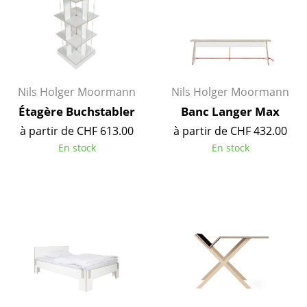
Lampes sans fil
... voir tous les luminaires
Lits
Nils Holger Moormann
Nils Holger Moormann
Lits doubles
Étagère Buchstabler
Banc Langer Max
Lits simples
à partir de CHF 613.00
à partir de CHF 432.00
En stock
En stock
Lits empilables
Lits enfants
Tables de chevet et Accessoires de lit
... voir tous les lits
Accessoires
Horloges