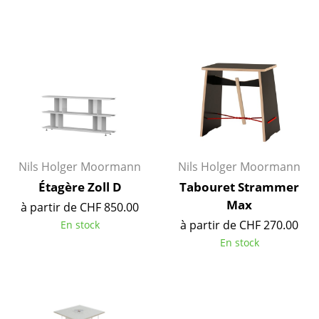
Petits rangements
Pièces détachées
... voir tous les rangements
Luminaires
Suspensions & Plafonniers
Lampes de table
Nils Holger Moormann
Nils Holger Moormann
Étagère Zoll D
Tabouret Strammer
Lampes de bureau
Max
à partir de CHF 850.00
Lampadaires et Liseuses
à partir de CHF 270.00
En stock
En stock
Lampes de sol
Appliques murales
Luminaires d’extérieur