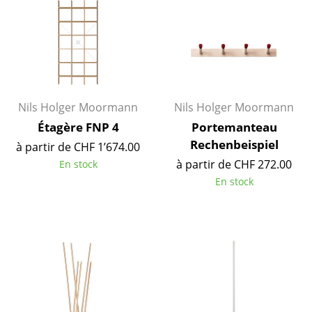
Bureau
Poste de travail
Bureau de direction
Nils Holger Moormann
Nils Holger Moormann
Salles de réunion
Étagère FNP 4
Portemanteau
Accueil & Réception
Rechenbeispiel
à partir de CHF 1’674.00
Cantines & Espaces communs
à partir de CHF 272.00
En stock
En stock
Solutions par branche
Travailler en sécurité
Marques & Designers
Marques