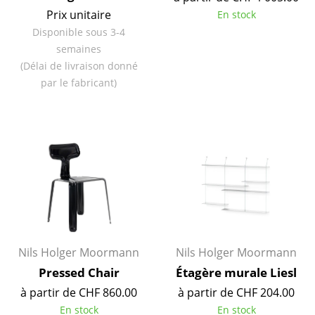
Pièces détachées
Prix unitaire
En stock
Disponible sous 3-4
... voir toutes les tables
semaines
(Délai de livraison donné
Rangements
par le fabricant)
Étagères & Armoires
Bibliothèques
Étagères murales
Buffets & Commodes
Meubles TV
Caissons roulants et Meubles d’appoint
Nils Holger Moormann
Nils Holger Moormann
Pressed Chair
Étagère murale Liesl
Meubles de bar
à partir de CHF 860.00
à partir de CHF 204.00
Garde-robes
En stock
En stock