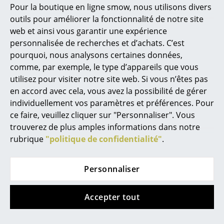
Pour la boutique en ligne smow, nous utilisons divers
Marcel Breuer
outils pour améliorer la fonctionnalité de notre site
web et ainsi vous garantir une expérience
Philippe Starck
personnalisée de recherches et d’achats. C’est
pourquoi, nous analysons certaines données,
Ronan & Erwan Bouroullec
comme, par exemple, le type d’appareils que vous
... tous les designers A-Z
utilisez pour visiter notre site web. Si vous n’êtes pas
en accord avec cela, vous avez la possibilité de gérer
individuellement vos paramètres et préférences. Pour
Thèmes
Nils Holger Moormann
Nils Holger Moormann
ce faire, veuillez cliquer sur "Personnaliser". Vous
Nouveauté smow
Crochet
Panneau vide-poches
trouverez de plus amples informations dans notre
Rechenbeispiel
avec tiroir
rubrique
"politique de confidentialité"
.
Inspiration
Rechenbeispiel
CHF 30.92
Éditions spéciales
CHF 628.00
En stock
Personnaliser
En stock
Classiques du design
Accepter tout
Les femmes dans le design