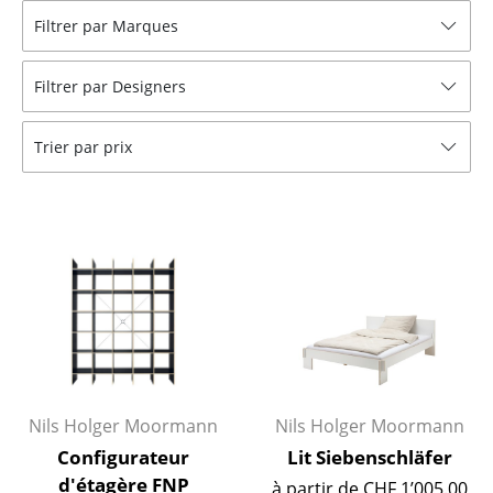
Filtrer par Marques
Tables
Tables de repas
Filtrer par Designers
Tables d’appoint
Trier par prix
Tables basses
Bureaux & Secrétaires
Secrétaires & Tables PC
Tables de conférence et Pupitres
Tables hautes & Pupitres
Tables enfants
Nils Holger Moormann
Nils Holger Moormann
Table de jardin
Configurateur
Lit Siebenschläfer
Chariots & Dessertes
d'étagère FNP
à partir de CHF 1’005.00