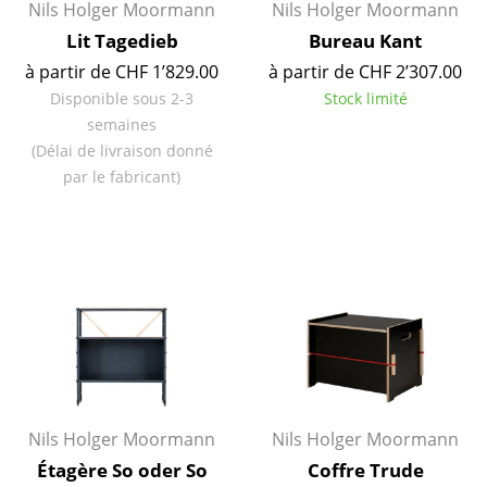
Nils Holger Moormann
Nils Holger Moormann
Miroirs
Lit Tagedieb
Bureau Kant
à partir de CHF 1’829.00
à partir de CHF 2’307.00
Figurines & Miniatures
Disponible sous 2-3
Stock limité
Vases
semaines
(Délai de livraison donné
Plateaux
par le fabricant)
Accessoires de bureau
Boîtes de rangement
Couvertures
Coussins
Tapis
Rideaux
Nils Holger Moormann
Nils Holger Moormann
... voir tous les accessoires
Étagère So oder So
Coffre Trude