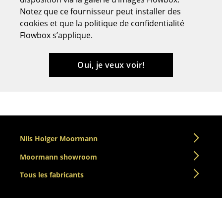
Notez que ce fournisseur peut installer des
Tabourets
cookies et que la politique de confidentialité
Bancs & Chaises longues
Flowbox s’applique.
Poufs poires
Oui, je veux voir!
Chaises de jardin
Chaises enfants
Chaises à bascule
Chaises de bureau
Nils Holger Moormann
Chaises de conférence
Moormann showroom
Fauteuils de direction
Tous les fabricants
Pièces détachées
... voir tous les sièges