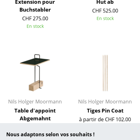
Extension pour
Hut ab
Buchstabler
... toutes les marques A-Z
CHF 525.00
CHF 275.00
En stock
Designers
En stock
Alvar Aalto
Arne Jacobsen
Charles & Ray Eames
Eero Saarinen
Egon Eiermann
Eileen Gray
Nils Holger Moormann
Nils Holger Moormann
Table d'appoint
Tiges Pin Coat
Jean Prouvé
Abgemahnt
à partir de CHF 102.00
Le Corbusier
CHF 431.00
En stock
Nous adaptons selon vos souhaits !
En stock
Ludwig Mies van der Rohe