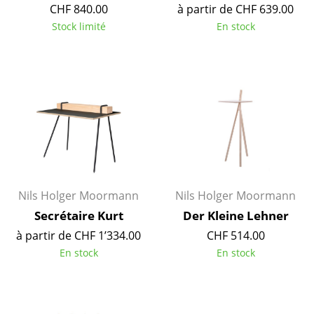
CHF 840.00
à partir de CHF 639.00
Espaces
Stock limité
En stock
Maison
Salon et Salle de séjour
Cuisine & Salle à manger
Chambre à coucher
Chambre enfant
Bureau
Nils Holger Moormann
Nils Holger Moormann
Secrétaire Kurt
Der Kleine Lehner
Entrée & Couloir
à partir de CHF 1’334.00
CHF 514.00
Salle de Bain
En stock
En stock
Cellier & Buanderie
Jardin & Balcon