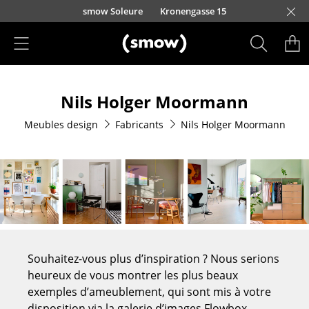
Accéder directement au contenu
smow Soleure
Kronengasse 15
Produits
Nils Holger Moormann
Sièges
Meubles design
Fabricants
Nils Holger Moormann
Chaises de cuisine & salle à manger
Canapés
Fauteuils
Fauteuils lounge
Chaises
Souhaitez-vous plus d’inspiration ? Nous serions
Chaises cantilever
heureux de vous montrer les plus beaux
exemples d’ameublement, qui sont mis à votre
Chaises et Tabourets de bar
disposition via la galerie d’images Flowbox.