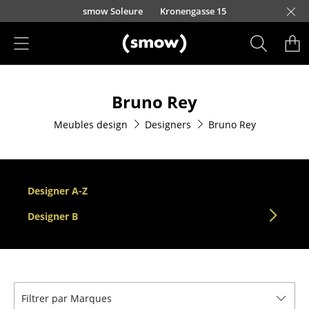
Accéder directement au contenu
smow Soleure
Kronengasse 15
Produits
Bruno Rey
Sièges
Meubles design
Designers
Bruno Rey
Chaises de cuisine & salle à manger
Canapés
Fauteuils
Designer A-Z
Fauteuils lounge
Designer B
Chaises
Chaises cantilever
Filtrer par Marques
Chaises et Tabourets de bar