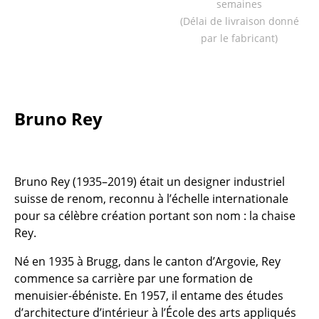
semaines
Tables
(Délai de livraison donné
par le fabricant)
Tables de repas
Tables d’appoint
Tables basses
Bruno Rey
Bureaux & Secrétaires
Secrétaires & Tables PC
Bruno Rey (1935–2019) était un designer industriel
Tables de conférence et Pupitres
suisse de renom, reconnu à l’échelle internationale
pour sa célèbre création portant son nom : la chaise
Tables hautes & Pupitres
Rey.
Tables enfants
Né en 1935 à Brugg, dans le canton d’Argovie, Rey
Table de jardin
commence sa carrière par une formation de
menuisier-ébéniste. En 1957, il entame des études
Chariots & Dessertes
d’architecture d’intérieur à l’École des arts appliqués