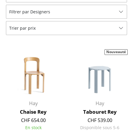
Tabourets
Filtrer par Designers
Bancs & Chaises longues
Trier par prix
Poufs poires
Chaises de jardin
Nouveauté
Chaises enfants
Chaises à bascule
Chaises de bureau
Chaises de conférence
Fauteuils de direction
Hay
Hay
Chaise Rey
Tabouret Rey
Pièces détachées
CHF 654.00
CHF 539.00
... voir tous les sièges
En stock
Disponible sous 5-6