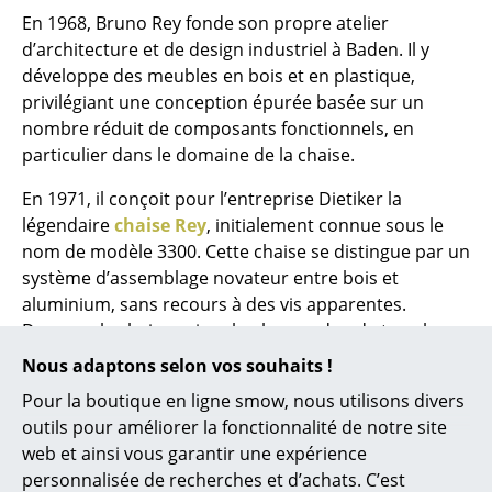
Lampes sans fil
En 1968, Bruno Rey fonde son propre atelier
d’architecture et de design industriel à Baden. Il y
... voir tous les luminaires
développe des meubles en bois et en plastique,
privilégiant une conception épurée basée sur un
Lits
nombre réduit de composants fonctionnels, en
particulier dans le domaine de la chaise.
Lits doubles
En 1971, il conçoit pour l’entreprise Dietiker la
Lits simples
légendaire
chaise Rey
, initialement connue sous le
Lits empilables
nom de modèle 3300. Cette chaise se distingue par un
système d’assemblage novateur entre bois et
Lits enfants
aluminium, sans recours à des vis apparentes.
Devenue la chaise suisse la plus vendue de tous les
Tables de chevet et Accessoires de lit
temps, elle s’est imposée à l’échelle mondiale,
Nous adaptons selon vos souhaits !
... voir tous les lits
notamment dans les espaces publics, avec plusieurs
Pour la boutique en ligne smow, nous utilisons divers
millions d’exemplaires écoulés.
outils pour améliorer la fonctionnalité de notre site
Accessoires
Entre 1970 et 1979, Bruno Rey dessine également des
web et ainsi vous garantir une expérience
Horloges
meubles pour le fabricant allemand Kusch+Co. À
personnalisée de recherches et d’achats. C’est