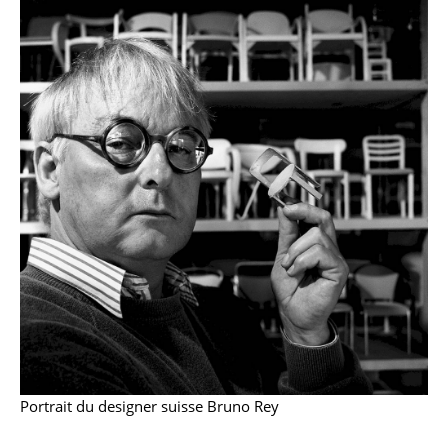
Petits rangements
Pièces détachées
... voir tous les rangements
Luminaires
Suspensions & Plafonniers
Lampes de table
Lampes de bureau
Lampadaires et Liseuses
Lampes de sol
Appliques murales
Portrait du designer suisse Bruno Rey
Luminaires d’extérieur