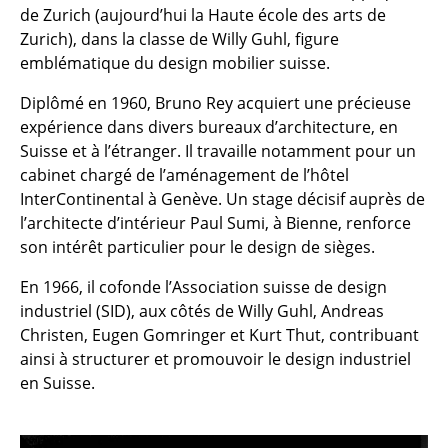
de Zurich (aujourd’hui la Haute école des arts de
Pièces détachées
Zurich), dans la classe de Willy Guhl, figure
... voir toutes les tables
emblématique du design mobilier suisse.
Diplômé en 1960, Bruno Rey acquiert une précieuse
Rangements
expérience dans divers bureaux d’architecture, en
Étagères & Armoires
Suisse et à l’étranger. Il travaille notamment pour un
cabinet chargé de l’aménagement de l’hôtel
Bibliothèques
InterContinental à Genève. Un stage décisif auprès de
l’architecte d’intérieur Paul Sumi, à Bienne, renforce
Étagères murales
son intérêt particulier pour le design de sièges.
Buffets & Commodes
En 1966, il cofonde l’Association suisse de design
Meubles TV
industriel (SID), aux côtés de Willy Guhl, Andreas
Christen, Eugen Gomringer et Kurt Thut, contribuant
Caissons roulants et Meubles d’appoint
ainsi à structurer et promouvoir le design industriel
en Suisse.
Meubles de bar
Garde-robes