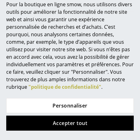
Pour la boutique en ligne smow, nous utilisons divers
Marcel Breuer
outils pour améliorer la fonctionnalité de notre site
web et ainsi vous garantir une expérience
Philippe Starck
personnalisée de recherches et d’achats. C’est
pourquoi, nous analysons certaines données,
Ronan & Erwan Bouroullec
comme, par exemple, le type d’appareils que vous
... tous les designers A-Z
utilisez pour visiter notre site web. Si vous n’êtes pas
Vitra
Vitra
en accord avec cela, vous avez la possibilité de gérer
Roulette pour chaises
Chaise Wire Chair
individuellement vos paramètres et préférences. Pour
Thèmes
Vitra
DKR
ce faire, veuillez cliquer sur "Personnaliser". Vous
Nouveauté smow
à partir de CHF 17.85
à partir de CHF 480.00
trouverez de plus amples informations dans notre
En stock
En stock
rubrique
"politique de confidentialité"
.
Inspiration
Éditions spéciales
Personnaliser
Classiques du design
Accepter tout
Les femmes dans le design