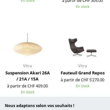
à partir de CHF 305.00
En stock
En stock
... toutes les marques A-Z
Designers
Alvar Aalto
Arne Jacobsen
Charles & Ray Eames
Eero Saarinen
Vitra
Vitra
Egon Eiermann
Suspension Akari 26A
Fauteuil Grand Repos
Eileen Gray
/ 21A / 15A
à partir de CHF 5’270.00
à partir de CHF 409.00
En stock
Jean Prouvé
En stock
Le Corbusier
Nous adaptons selon vos souhaits !
Ludwig Mies van der Rohe