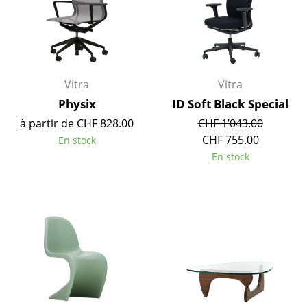
Lampes sans fil
... voir tous les luminaires
Lits
Vitra
Vitra
Lits doubles
Physix
ID Soft Black Special
à partir de CHF 828.00
CHF 1’043.00
Lits simples
CHF 755.00
En stock
Lits empilables
En stock
Lits enfants
Tables de chevet et Accessoires de lit
... voir tous les lits
Accessoires
Horloges