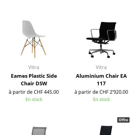
Petits rangements
Pièces détachées
... voir tous les rangements
Luminaires
Suspensions & Plafonniers
Vitra
Vitra
Lampes de table
Eames Plastic Side
Aluminium Chair EA
Lampes de bureau
Chair DSW
117
à partir de CHF 445.00
à partir de CHF 2’920.00
Lampadaires et Liseuses
En stock
En stock
Lampes de sol
Appliques murales
Offre
Luminaires d’extérieur