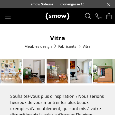
Accéder directement au contenu
smow Soleure
Kronengasse 15
Produits
Vitra
Sièges
Meubles design
Fabricants
Vitra
Chaises de cuisine & salle à manger
Canapés
Fauteuils
Fauteuils lounge
Chaises
Souhaitez-vous plus d’inspiration ? Nous serions
Chaises cantilever
heureux de vous montrer les plus beaux
exemples d’ameublement, qui sont mis à votre
Chaises et Tabourets de bar
disposition via la galerie d’images Flowbox.