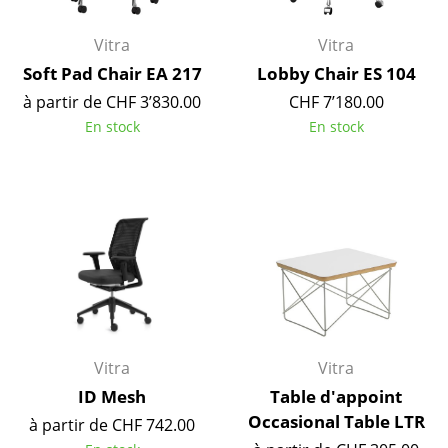
Artemide
Cassina
Vitra
Vitra
Soft Pad Chair EA 217
Lobby Chair ES 104
Fritz Hansen
à partir de CHF 3’830.00
CHF 7’180.00
HAY
En stock
En stock
Knoll International
Louis Poulsen
Muuto
Nils Holger Moormann
Richard Lampert
Thonet
Vitra
Vitra
ID Mesh
Table d'appoint
USM Haller
Occasional Table LTR
à partir de CHF 742.00
Vitra