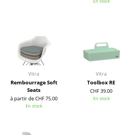
En stock
Espaces
Maison
Salon et Salle de séjour
Cuisine & Salle à manger
Chambre à coucher
Chambre enfant
Vitra
Vitra
Rembourrage Soft
Toolbox RE
Bureau
Seats
CHF 39.00
Entrée & Couloir
à partir de CHF 75.00
En stock
En stock
Salle de Bain
Cellier & Buanderie
Jardin & Balcon