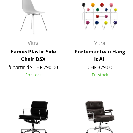
Bureau
Poste de travail
Bureau de direction
Vitra
Vitra
Salles de réunion
Eames Plastic Side
Portemanteau Hang
Accueil & Réception
Chair DSX
It All
à partir de CHF 290.00
CHF 329.00
Cantines & Espaces communs
En stock
En stock
Solutions par branche
Travailler en sécurité
Marques & Designers
Marques