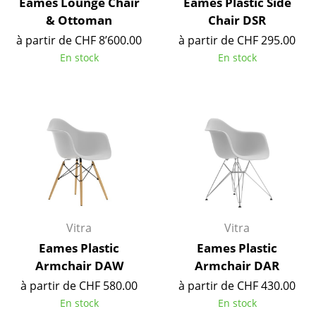
Eames Lounge Chair
Eames Plastic Side
Pièces détachées
& Ottoman
Chair DSR
à partir de CHF 8’600.00
à partir de CHF 295.00
... voir toutes les tables
En stock
En stock
Rangements
Étagères & Armoires
Bibliothèques
Étagères murales
Buffets & Commodes
Meubles TV
Vitra
Vitra
Caissons roulants et Meubles d’appoint
Eames Plastic
Eames Plastic
Armchair DAW
Armchair DAR
Meubles de bar
à partir de CHF 580.00
à partir de CHF 430.00
Garde-robes
En stock
En stock