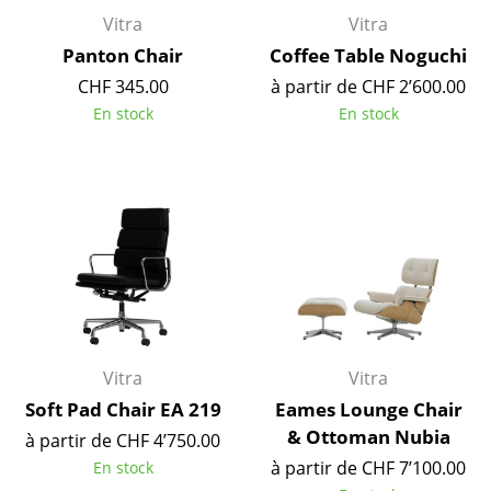
Vitra
Vitra
Miroirs
Panton Chair
Coffee Table Noguchi
Figurines & Miniatures
CHF 345.00
à partir de CHF 2’600.00
En stock
En stock
Vases
Plateaux
Accessoires de bureau
Boîtes de rangement
Couvertures
Coussins
Vitra
Vitra
Tapis
Soft Pad Chair EA 219
Eames Lounge Chair
Rideaux
& Ottoman Nubia
à partir de CHF 4’750.00
... voir tous les accessoires
à partir de CHF 7’100.00
En stock