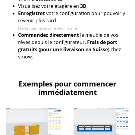
Visualisez votre étagère en
3D
.
Tables
Enregistrez
votre configuration pour pouvoir y
Tables de repas
revenir plus tard.
(Il n’est pas nécessaire de s’inscrire)
Tables d’appoint
Commandez directement
le meuble de vos
rêves depuis le configurateur.
Frais de port
Tables basses
gratuits (pour une livraison en Suisse)
chez
Bureaux & Secrétaires
smow.
Secrétaires & Tables PC
Tables de conférence et Pupitres
Exemples pour commencer
immédiatement
Tables hautes & Pupitres
Tables enfants
Table de jardin
Chariots & Dessertes