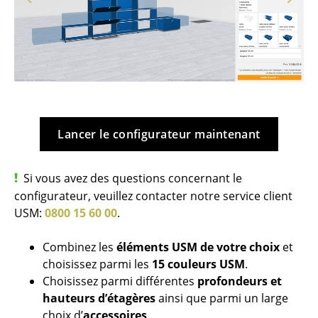
Tabourets
Bancs & Chaises longues
Poufs poires
Chaises de jardin
Chaises enfants
Lancer le configurateur maintenant
Chaises à bascule
Si vous avez des questions concernant le
Chaises de bureau
configurateur, veuillez contacter notre service client
USM:
0800 15 60 00
.
Chaises de conférence
Fauteuils de direction
Combinez les
éléments USM de votre choix
et
choisissez parmi les
15 couleurs USM
.
Pièces détachées
Choisissez parmi différentes
profondeurs et
hauteurs d’étagères
ainsi que parmi un large
... voir tous les sièges
choix d’
accessoires
.