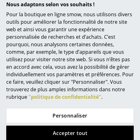
Nous adaptons selon vos souhaits !
gris anthracite
Ouvrir dans le configurateur
Petits rangements
Ouvrir dans le configurateur
Pour la boutique en ligne smow, nous utilisons divers
Pièces détachées
outils pour améliorer la fonctionnalité de notre site
web et ainsi vous garantir une expérience
... voir tous les rangements
personnalisée de recherches et d’achats. C’est
pourquoi, nous analysons certaines données,
Luminaires
Aide & service
comme, par exemple, le type d’appareils que vous
Suspensions & Plafonniers
utilisez pour visiter notre site web. Si vous n’êtes pas
Contact
en accord avec cela, vous avez la possibilité de gérer
Paiement
Lampes de table
individuellement vos paramètres et préférences. Pour
Livraison
ce faire, veuillez cliquer sur "Personnaliser". Vous
Lampes de bureau
FAQ
trouverez de plus amples informations dans notre
Retours & échanges
Lampadaires et Liseuses
rubrique
"politique de confidentialité"
.
Vos avantages en un clin d’oeil
Lampes de sol
Construction sur mesure USM
Personnaliser
Appliques murales
Nous vous proposons
Accepter tout
Luminaires d’extérieur
Livraison gratuite vers l’Allemagne