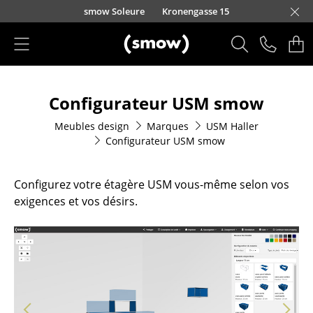
Accéder directement au contenu
smow Soleure
Kronengasse 15
Produits
Configurateur USM smow
Sièges
Meubles design
Marques
USM Haller
Chaises de cuisine & salle à manger
Configurateur USM smow
Canapés
Configurez votre étagère USM vous-même selon vos
Fauteuils
exigences et vos désirs.
Fauteuils lounge
Chaises
Chaises cantilever
Chaises et Tabourets de bar