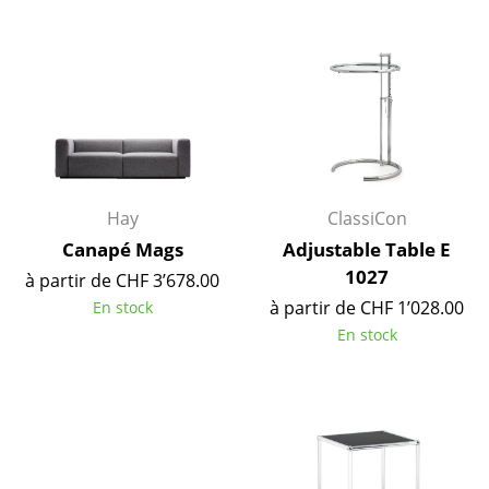
Petits rangements
Pièces détachées
... voir tous les rangements
Luminaires
Suspensions & Plafonniers
Hay
ClassiCon
Lampes de table
Canapé Mags
Adjustable Table E
1027
à partir de CHF 3’678.00
Lampes de bureau
à partir de CHF 1’028.00
En stock
Lampadaires et Liseuses
En stock
Lampes de sol
Appliques murales
Luminaires d’extérieur