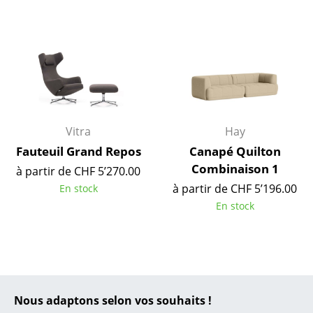
... toutes les marques A-Z
Designers
Alvar Aalto
Arne Jacobsen
Vitra
Hay
Charles & Ray Eames
Fauteuil Grand Repos
Canapé Quilton
Combinaison 1
Eero Saarinen
à partir de CHF 5’270.00
à partir de CHF 5’196.00
En stock
Egon Eiermann
En stock
Eileen Gray
Jean Prouvé
Le Corbusier
Nous adaptons selon vos souhaits !
Ludwig Mies van der Rohe