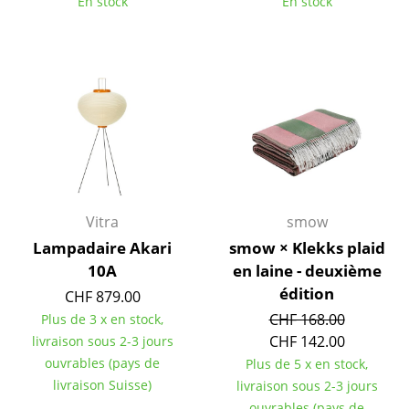
En stock
En stock
Bureau
Poste de travail
Bureau de direction
Salles de réunion
Accueil & Réception
Cantines & Espaces communs
Vitra
smow
Lampadaire Akari
smow × Klekks plaid
Solutions par branche
10A
en laine - deuxième
Travailler en sécurité
édition
CHF 879.00
CHF 168.00
Plus de 3 x en stock,
Marques & Designers
CHF 142.00
livraison sous 2-3 jours
ouvrables (pays de
Plus de 5 x en stock,
Marques
livraison Suisse)
livraison sous 2-3 jours
ouvrables (pays de