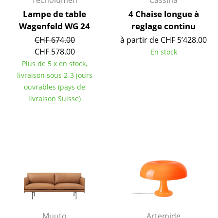
Miroirs
Lampe de table
4 Chaise longue à
Wagenfeld WG 24
reglage continu
Figurines & Miniatures
CHF 674.00
à partir de CHF 5’428.00
CHF 578.00
Vases
En stock
Plus de 5 x en stock,
Plateaux
livraison sous 2-3 jours
ouvrables (pays de
Accessoires de bureau
livraison Suisse)
Boîtes de rangement
Couvertures
Coussins
Tapis
Rideaux
... voir tous les accessoires
Muuto
Artemide