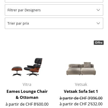
Tables
Filtrer par Designers
Tables de repas
Trier par prix
Tables d’appoint
Tables basses
Offre
Bureaux & Secrétaires
Secrétaires & Tables PC
Tables de conférence et Pupitres
Tables hautes & Pupitres
Tables enfants
Vitra
Vetsak
Eames Lounge Chair
Vetsak Sofa Set 1
Table de jardin
& Ottoman
à partir de CHF 3’096.00
Chariots & Dessertes
à partir de CHF 2’632.00
à partir de CHF 8’600.00