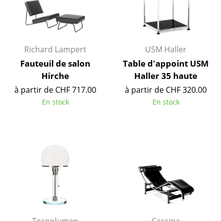
Lampes sans fil
... voir tous les luminaires
Richard Lampert
USM Haller
Lits
Fauteuil de salon
Table d'appoint USM
Lits doubles
Hirche
Haller 35 haute
à partir de CHF 717.00
à partir de CHF 320.00
Lits simples
En stock
En stock
Lits empilables
Lits enfants
Tables de chevet et Accessoires de lit
... voir tous les lits
Accessoires
Horloges
Tecnolumen
Cassina