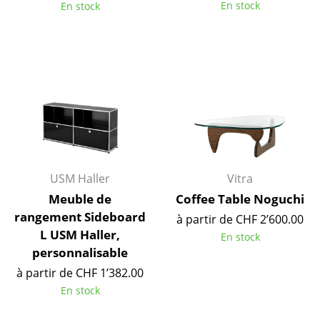
En stock
En stock
Pièces détachées
... voir toutes les tables
Rangements
Étagères & Armoires
Bibliothèques
Étagères murales
USM Haller
Vitra
Buffets & Commodes
Meuble de
Coffee Table Noguchi
rangement Sideboard
à partir de CHF 2’600.00
Meubles TV
L USM Haller,
En stock
Caissons roulants et Meubles d’appoint
personnalisable
à partir de CHF 1’382.00
Meubles de bar
En stock
Garde-robes