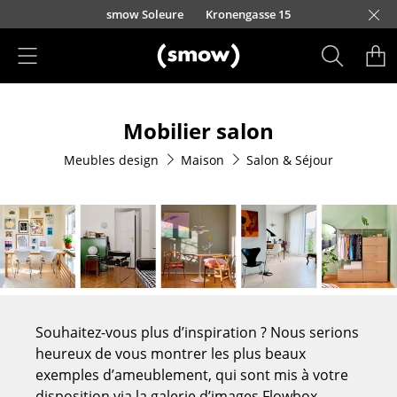
Accéder directement au contenu
smow Soleure
Kronengasse 15
Produits
Mobilier salon
Sièges
Meubles design
Maison
Salon & Séjour
Chaises de cuisine & salle à manger
Canapés
Fauteuils
Fauteuils lounge
Chaises
Souhaitez-vous plus d’inspiration ? Nous serions
Chaises cantilever
heureux de vous montrer les plus beaux
exemples d’ameublement, qui sont mis à votre
Chaises et Tabourets de bar
disposition via la galerie d’images Flowbox.