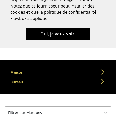
Notez que ce fournisseur peut installer des
Tabourets
cookies et que la politique de confidentialité
Bancs & Chaises longues
Flowbox s’applique.
Poufs poires
Oui, je veux voir!
Chaises de jardin
Chaises enfants
Chaises à bascule
Chaises de bureau
Maison
Chaises de conférence
Bureau
Fauteuils de direction
Pièces détachées
... voir tous les sièges
Filtrer par Marques