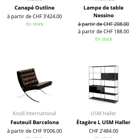
Canapé Outline
Lampe de table
Espaces
Nessino
à partir de CHF 3’424.00
Maison
à partir de CHF 208.00
En stock
à partir de CHF 188.00
Salon et Salle de séjour
En stock
Cuisine & Salle à manger
Chambre à coucher
Chambre enfant
Bureau
Entrée & Couloir
Salle de Bain
Knoll International
USM Haller
Cellier & Buanderie
Fauteuil Barcelona
Étagère L USM Haller
à partir de CHF 9’006.00
CHF 2’484.00
Jardin & Balcon