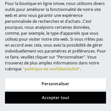
Pour la boutique en ligne smow, nous utilisons divers
Marcel Breuer
outils pour améliorer la fonctionnalité de notre site
web et ainsi vous garantir une expérience
Philippe Starck
personnalisée de recherches et d’achats. C’est
Vitra
String Furniture
pourquoi, nous analysons certaines données,
Ronan & Erwan Bouroullec
Table d'appoint
Étagère murale String
comme, par exemple, le type d’appareils que vous
Occasional Table LTR
Pocket
... tous les designers A-Z
utilisez pour visiter notre site web. Si vous n’êtes pas
à partir de CHF 305.00
à partir de CHF 186.00
en accord avec cela, vous avez la possibilité de gérer
En stock
En stock
individuellement vos paramètres et préférences. Pour
Thèmes
ce faire, veuillez cliquer sur "Personnaliser". Vous
Nouveauté smow
trouverez de plus amples informations dans notre
Offre
rubrique
"politique de confidentialité"
.
Inspiration
Éditions spéciales
Personnaliser
Classiques du design
Accepter tout
Les femmes dans le design
USM Haller
&Tradition