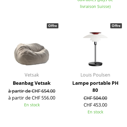
Artemide
livraison Suisse)
Cassina
Fritz Hansen
Offre
Offre
HAY
Knoll International
Louis Poulsen
Muuto
Vetsak
Louis Poulsen
Nils Holger Moormann
Beanbag Vetsak
Lampe portable PH
80
à partir de CHF 654.00
Richard Lampert
à partir de CHF 556.00
CHF 504.00
Thonet
CHF 453.00
En stock
En stock
USM Haller
Vitra