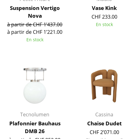
Petits rangements
Suspension Vertigo
Vase Kink
Nova
CHF 233.00
Pièces détachées
à partir de CHF 1’437.00
En stock
... voir tous les rangements
à partir de CHF 1’221.00
En stock
Luminaires
Suspensions & Plafonniers
Lampes de table
Lampes de bureau
Lampadaires et Liseuses
Lampes de sol
Tecnolumen
Cassina
Appliques murales
Plafonnier Bauhaus
Chaise Dudet
DMB 26
CHF 2’071.00
Luminaires d’extérieur