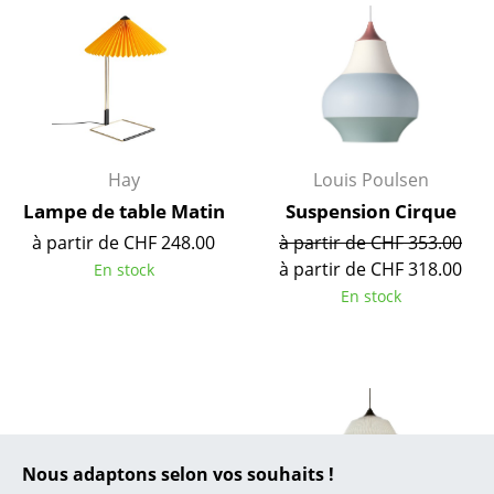
... toutes les marques A-Z
Designers
Alvar Aalto
Arne Jacobsen
Hay
Louis Poulsen
Lampe de table Matin
Suspension Cirque
Charles & Ray Eames
à partir de CHF 248.00
à partir de CHF 353.00
Eero Saarinen
à partir de CHF 318.00
En stock
En stock
Egon Eiermann
Eileen Gray
Jean Prouvé
Le Corbusier
Nous adaptons selon vos souhaits !
Ludwig Mies van der Rohe