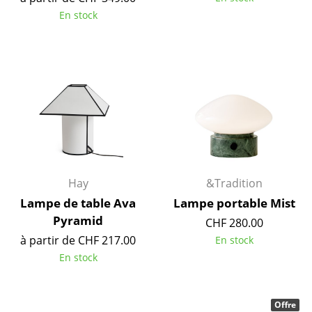
Artemide
En stock
Cassina
Fritz Hansen
HAY
Knoll International
Louis Poulsen
Muuto
Hay
&Tradition
Nils Holger Moormann
Lampe de table Ava
Lampe portable Mist
Pyramid
CHF 280.00
Richard Lampert
à partir de CHF 217.00
En stock
Thonet
En stock
USM Haller
Offre
Vitra