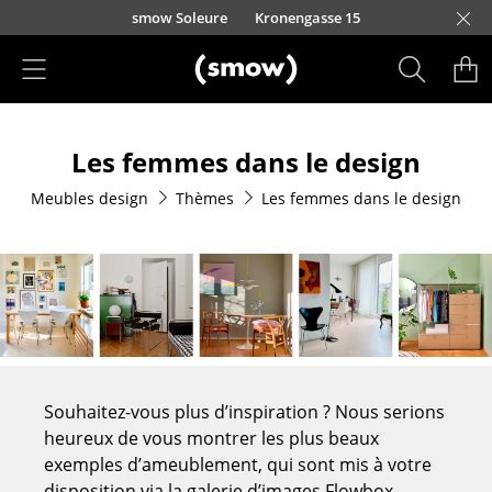
Accéder directement au contenu
smow Soleure
Kronengasse 15
Produits
Les femmes dans le design
Sièges
Meubles design
Thèmes
Les femmes dans le design
Chaises de cuisine & salle à manger
Canapés
Fauteuils
Fauteuils lounge
Chaises
Souhaitez-vous plus d’inspiration ? Nous serions
Chaises cantilever
heureux de vous montrer les plus beaux
exemples d’ameublement, qui sont mis à votre
Chaises et Tabourets de bar
disposition via la galerie d’images Flowbox.