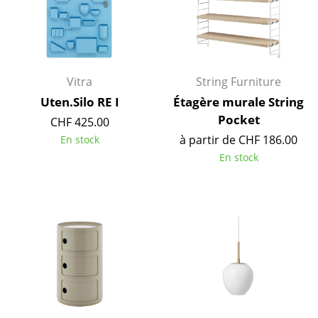
Espaces
Maison
Salon et Salle de séjour
Vitra
String Furniture
Uten.Silo RE I
Étagère murale String
Cuisine & Salle à manger
Pocket
CHF 425.00
Chambre à coucher
à partir de CHF 186.00
En stock
En stock
Chambre enfant
Bureau
Entrée & Couloir
Salle de Bain
Cellier & Buanderie
Jardin & Balcon