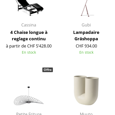
Pièces détachées
... voir toutes les tables
Cassina
Gubi
Rangements
4 Chaise longue à
Lampadaire
Étagères & Armoires
reglage continu
Gräshoppa
à partir de CHF 5’428.00
CHF 934.00
Bibliothèques
En stock
En stock
Étagères murales
Buffets & Commodes
Offre
Meubles TV
Caissons roulants et Meubles d’appoint
Meubles de bar
Garde-robes
Petite Friture
Muuto