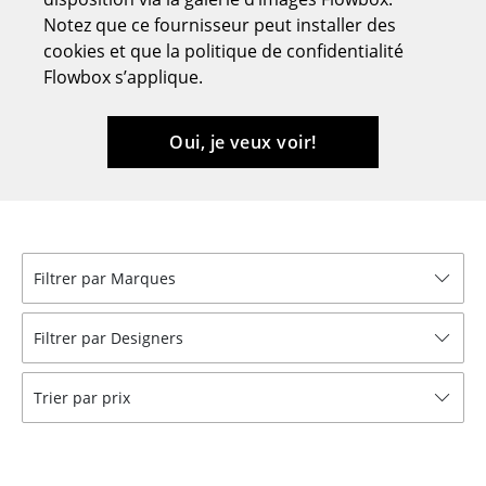
Notez que ce fournisseur peut installer des
Tabourets
cookies et que la politique de confidentialité
Bancs & Chaises longues
Flowbox s’applique.
Poufs poires
Oui, je veux voir!
Chaises de jardin
Chaises enfants
Chaises à bascule
Filtrer par Marques
Chaises de bureau
Chaises de conférence
Filtrer par Designers
Fauteuils de direction
Trier par prix
Pièces détachées
... voir tous les sièges