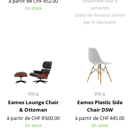
à partir de CHF 852.00
Disponible sous 8
Lampes sans fil
semaines
En stock
(Délai de livraison donné
... voir tous les luminaires
par le fabricant)
Lits
Lits doubles
Lits simples
Lits empilables
Lits enfants
Tables de chevet et Accessoires de lit
Vitra
Vitra
Eames Lounge Chair
Eames Plastic Side
... voir tous les lits
& Ottoman
Chair DSW
Accessoires
à partir de CHF 8’600.00
à partir de CHF 445.00
En stock
En stock
Horloges