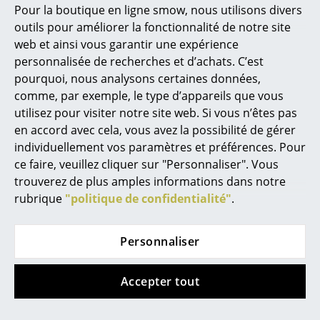
Pour la boutique en ligne smow, nous utilisons divers
Marcel Breuer
outils pour améliorer la fonctionnalité de notre site
web et ainsi vous garantir une expérience
Hay
Le Klint
Philippe Starck
personnalisée de recherches et d’achats. C’est
Bonbon lampe de
Suspension Caleo
pourquoi, nous analysons certaines données,
Ronan & Erwan Bouroullec
table
à partir de CHF 664.00
comme, par exemple, le type d’appareils que vous
à partir de CHF 683.00
En stock
... tous les designers A-Z
utilisez pour visiter notre site web. Si vous n’êtes pas
En stock
en accord avec cela, vous avez la possibilité de gérer
individuellement vos paramètres et préférences. Pour
Thèmes
ce faire, veuillez cliquer sur "Personnaliser". Vous
Nouveauté smow
trouverez de plus amples informations dans notre
rubrique
"politique de confidentialité"
.
Inspiration
Éditions spéciales
Personnaliser
Classiques du design
Accepter tout
Les femmes dans le design
Fabula Living
Fritz Hansen
Tapis Liseleje
Lampe portable Clam