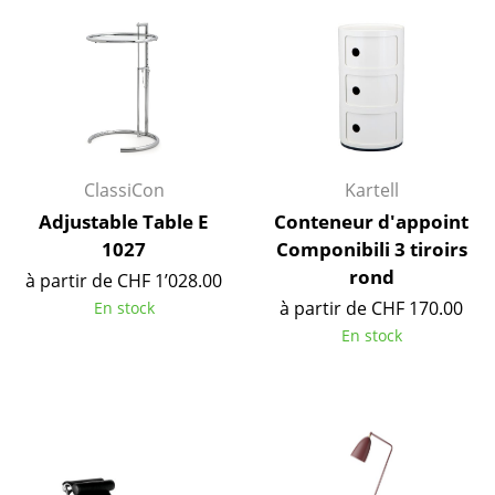
Tables
Tables de repas
Tables d’appoint
Tables basses
ClassiCon
Kartell
Bureaux & Secrétaires
Adjustable Table E
Conteneur d'appoint
1027
Componibili 3 tiroirs
Secrétaires & Tables PC
rond
à partir de CHF 1’028.00
Tables de conférence et Pupitres
à partir de CHF 170.00
En stock
En stock
Tables hautes & Pupitres
Tables enfants
Table de jardin
Chariots & Dessertes