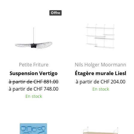
Miroirs
Offre
Figurines & Miniatures
Vases
Plateaux
Accessoires de bureau
Petite Friture
Nils Holger Moormann
Boîtes de rangement
Suspension Vertigo
Étagère murale Liesl
Couvertures
à partir de CHF 881.00
à partir de CHF 204.00
à partir de CHF 748.00
En stock
Coussins
En stock
Tapis
Rideaux
... voir tous les accessoires