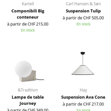
Kartell
Carl Hansen & Søn
Bureau
Componibili Big
Suspension Tulip
conteneur
à partir de CHF 505.00
Poste de travail
à partir de CHF 215.00
En stock
Bureau de direction
En stock
Salles de réunion
Accueil & Réception
Cantines & Espaces communs
Solutions par branche
Travailler en sécurité
&Tradition
Hay
Marques & Designers
Lampe de table
Suspension Ava Cone
Marques
Journey
à partir de CHF 217.00
à partir de CHF 349.00
En stock