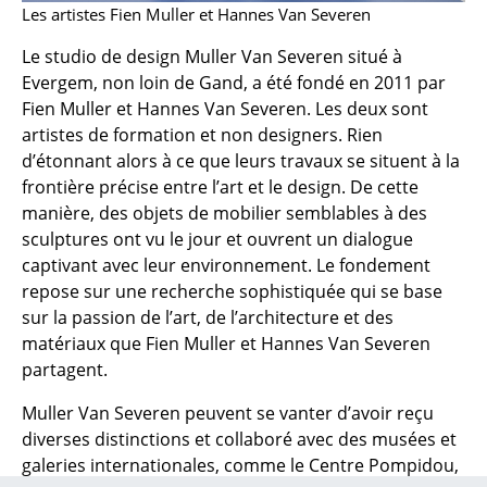
Les artistes Fien Muller et Hannes Van Severen
Petits rangements
Le studio de design Muller Van Severen situé à
Pièces détachées
Evergem, non loin de Gand, a été fondé en 2011 par
... voir tous les rangements
Fien Muller et Hannes Van Severen. Les deux sont
artistes de formation et non designers. Rien
Luminaires
d’étonnant alors à ce que leurs travaux se situent à la
frontière précise entre l’art et le design. De cette
Suspensions & Plafonniers
manière, des objets de mobilier semblables à des
sculptures ont vu le jour et ouvrent un dialogue
Lampes de table
captivant avec leur environnement. Le fondement
Lampes de bureau
repose sur une recherche sophistiquée qui se base
sur la passion de l’art, de l’architecture et des
Lampadaires et Liseuses
matériaux que Fien Muller et Hannes Van Severen
partagent.
Lampes de sol
Muller Van Severen peuvent se vanter d’avoir reçu
Appliques murales
diverses distinctions et collaboré avec des musées et
Luminaires d’extérieur
galeries internationales, comme le Centre Pompidou,