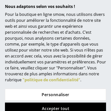
le Vitra Design Museum ou la Galerie kreo. Ce studio
Lampes sans fil
Nous adaptons selon vos souhaits !
design compte parmi les plus influents et originaux
d’Europe.
Pour la boutique en ligne smow, nous utilisons divers
... voir tous les luminaires
outils pour améliorer la fonctionnalité de notre site
Pour le fabricant danois
Hay,
plusieurs meubles
web et ainsi vous garantir une expérience
Lits
design ont déjà vu le jour comme par exemple la table
personnalisée de recherches et d’achats. C’est
Two Colour et dernièrement la
Colour Cabinet Serie
.
Lits doubles
pourquoi, nous analysons certaines données,
comme, par exemple, le type d’appareils que vous
Lits simples
utilisez pour visiter notre site web. Si vous n’êtes pas
en accord avec cela, vous avez la possibilité de gérer
Lits empilables
individuellement vos paramètres et préférences. Pour
Lits enfants
ce faire, veuillez cliquer sur "Personnaliser". Vous
trouverez de plus amples informations dans notre
Tables de chevet et Accessoires de lit
rubrique
"politique de confidentialité"
.
... voir tous les lits
0800 15 60 00
lun-ven : 9h-17h
Personnaliser
Accessoires
Horloges
Accepter tout