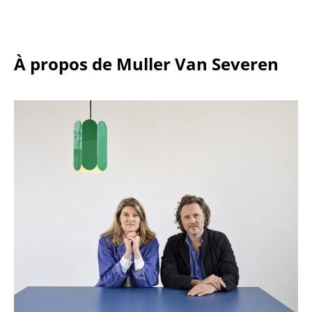
Pièces détachées
... voir toutes les tables
À propos de Muller Van Severen
Rangements
Étagères & Armoires
Bibliothèques
Étagères murales
Buffets & Commodes
Meubles TV
Caissons roulants et Meubles d’appoint
Meubles de bar
Garde-robes