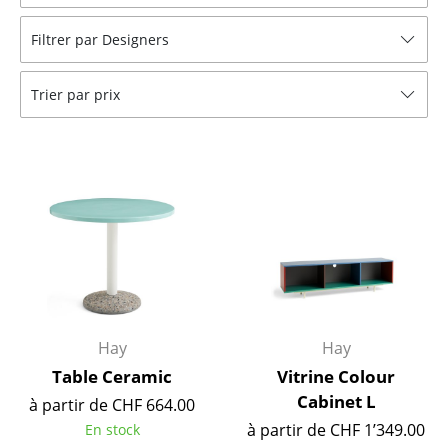
Tabourets
Filtrer par Designers
Bancs & Chaises longues
Trier par prix
Poufs poires
Chaises de jardin
Chaises enfants
Chaises à bascule
Chaises de bureau
Chaises de conférence
Fauteuils de direction
Hay
Hay
Table Ceramic
Vitrine Colour
Pièces détachées
Cabinet L
à partir de CHF 664.00
... voir tous les sièges
à partir de CHF 1’349.00
En stock