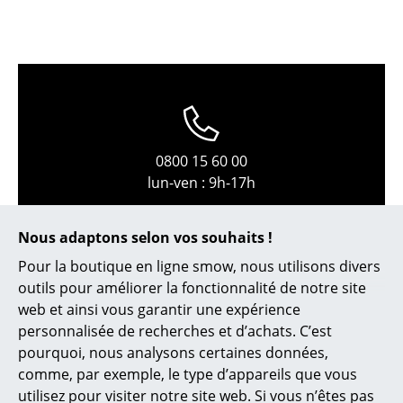
Petits rangements
Pièces détachées
... voir tous les rangements
Luminaires
0800 15 60 00
Suspensions & Plafonniers
lun-ven : 9h-17h
Lampes de table
Nous adaptons selon vos souhaits !
Lampes de bureau
Pour la boutique en ligne smow, nous utilisons divers
Lampadaires et Liseuses
outils pour améliorer la fonctionnalité de notre site
web et ainsi vous garantir une expérience
Lampes de sol
personnalisée de recherches et d’achats. C’est
Appliques murales
pourquoi, nous analysons certaines données,
comme, par exemple, le type d’appareils que vous
service@smow.ch
Luminaires d’extérieur
utilisez pour visiter notre site web. Si vous n’êtes pas