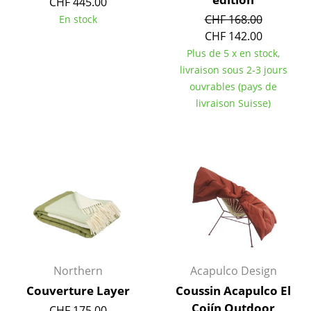
CHF 445.00
Tables
CHF 168.00
En stock
CHF 142.00
Tables de repas
Plus de 5 x en stock,
livraison sous 2-3 jours
Tables d’appoint
ouvrables (pays de
Tables basses
livraison Suisse)
Bureaux & Secrétaires
Secrétaires & Tables PC
Tables de conférence et Pupitres
Tables hautes & Pupitres
Tables enfants
Table de jardin
Northern
Acapulco Design
Couverture Layer
Coussin Acapulco El
Chariots & Dessertes
Cojín Outdoor
CHF 175.00