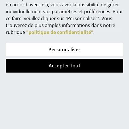
en accord avec cela, vous avez la possibilité de gérer
Lampes sans fil
individuellement vos paramètres et préférences. Pour
... voir tous les luminaires
ce faire, veuillez cliquer sur "Personnaliser". Vous
trouverez de plus amples informations dans notre
Lits
rubrique
"politique de confidentialité"
.
Lits doubles
Personnaliser
Lits simples
Contacter showroom
Lits empilables
Accepter tout
Lits enfants
Tables de chevet et Accessoires de lit
... voir tous les lits
Accessoires
Horloges
Aide & service