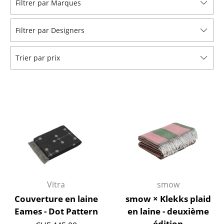
Filtrer par Marques
Tabourets
Filtrer par Designers
Bancs & Chaises longues
Poufs poires
Trier par prix
Chaises de jardin
Chaises enfants
Chaises à bascule
Chaises de bureau
Chaises de conférence
Fauteuils de direction
Vitra
smow
Pièces détachées
Couverture en laine
smow × Klekks plaid
Eames - Dot Pattern
en laine - deuxième
... voir tous les sièges
édition