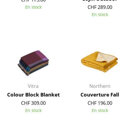
Pièces détachées
CHF 289.00
En stock
En stock
... voir toutes les tables
Rangements
Étagères & Armoires
Bibliothèques
Étagères murales
Buffets & Commodes
Vitra
Northern
Meubles TV
Colour Block Blanket
Couverture Fall
CHF 309.00
CHF 196.00
Caissons roulants et Meubles d’appoint
En stock
En stock
Meubles de bar
Garde-robes