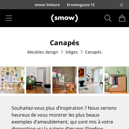
Accéder directement au contenu
smow Soleure
Kronengasse 15
Produits
Canapés
Sièges
Meubles design
Sièges
Canapés
Chaises de cuisine & salle à manger
Canapés
Fauteuils
Fauteuils lounge
Chaises
Souhaitez-vous plus d’inspiration ? Nous serions
Chaises cantilever
heureux de vous montrer les plus beaux
exemples d’ameublement, qui sont mis à votre
Chaises et Tabourets de bar
disposition via la galerie d’images Flowbox.