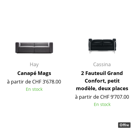
Pièces détachées
... voir toutes les tables
Rangements
Étagères & Armoires
Bibliothèques
Hay
Cassina
Étagères murales
Canapé Mags
2 Fauteuil Grand
Confort, petit
Buffets & Commodes
à partir de CHF 3’678.00
modèle, deux places
En stock
Meubles TV
à partir de CHF 9’707.00
En stock
Caissons roulants et Meubles d’appoint
Meubles de bar
Offre
Garde-robes