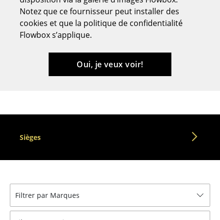
Notez que ce fournisseur peut installer des
Tabourets
cookies et que la politique de confidentialité
Bancs & Chaises longues
Flowbox s’applique.
Poufs poires
Oui, je veux voir!
Chaises de jardin
Chaises enfants
Chaises à bascule
Chaises de bureau
Sièges
Chaises de conférence
Fauteuils de direction
Pièces détachées
Filtrer par Marques
... voir tous les sièges