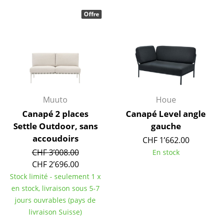
Offre
Espaces
Maison
Salon et Salle de séjour
Cuisine & Salle à manger
Chambre à coucher
Muuto
Houe
Canapé 2 places
Canapé Level angle
Chambre enfant
Settle Outdoor, sans
gauche
Bureau
accoudoirs
CHF 1’662.00
CHF 3’008.00
En stock
Entrée & Couloir
CHF 2’696.00
Salle de Bain
Stock limité - seulement 1 x
en stock, livraison sous 5-7
Cellier & Buanderie
jours ouvrables (pays de
livraison Suisse)
Jardin & Balcon