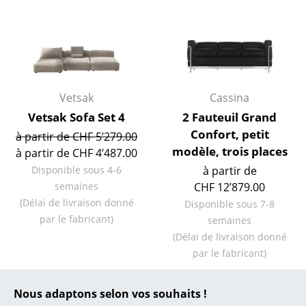
... toutes les marques A-Z
Designers
Alvar Aalto
Vetsak
Cassina
Arne Jacobsen
Vetsak Sofa Set 4
2 Fauteuil Grand
Confort, petit
à partir de CHF 5’279.00
Charles & Ray Eames
modèle, trois places
à partir de CHF 4’487.00
Eero Saarinen
Disponible sous 4-6
à partir de
semaines
CHF 12’879.00
Egon Eiermann
(Délai de livraison donné
Disponible sous 7-8
Eileen Gray
par le fabricant)
semaines
(Délai de livraison donné
Jean Prouvé
par le fabricant)
Le Corbusier
Nous adaptons selon vos souhaits !
Ludwig Mies van der Rohe