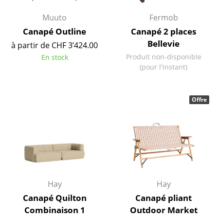
Lampes sans fil
Muuto
Fermob
... voir tous les luminaires
Canapé Outline
Canapé 2 places
Bellevie
à partir de CHF 3’424.00
Lits
Produit non-disponible
En stock
(pour l'instant)
Lits doubles
Lits simples
Offre
Lits empilables
Lits enfants
Tables de chevet et Accessoires de lit
... voir tous les lits
Hay
Hay
Accessoires
Canapé Quilton
Canapé pliant
Combinaison 1
Outdoor Market
Horloges