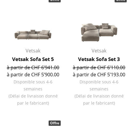
Artemide
Cassina
Fritz Hansen
HAY
Knoll International
Vetsak
Vetsak
Vetsak Sofa Set 5
Vetsak Sofa Set 3
Louis Poulsen
à partir de CHF 6’941.00
à partir de CHF 6’110.00
Muuto
à partir de CHF 5’900.00
à partir de CHF 5’193.00
Disponible sous 4-6
Disponible sous 4-6
Nils Holger Moormann
semaines
semaines
Richard Lampert
(Délai de livraison donné
(Délai de livraison donné
par le fabricant)
par le fabricant)
Thonet
USM Haller
Offre
Vitra