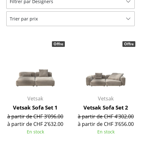
Filtrer par Designers
Tables
Trier par prix
Tables de repas
Tables d’appoint
Offre
Offre
Tables basses
Bureaux & Secrétaires
Secrétaires & Tables PC
Tables de conférence et Pupitres
Tables hautes & Pupitres
Vetsak
Vetsak
Vetsak Sofa Set 1
Vetsak Sofa Set 2
Tables enfants
à partir de CHF 3’096.00
à partir de CHF 4’302.00
Table de jardin
à partir de CHF 2’632.00
à partir de CHF 3’656.00
En stock
En stock
Chariots & Dessertes