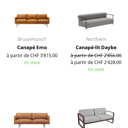
Petits rangements
Pièces détachées
... voir tous les rangements
Bruunmunch
Northern
Luminaires
Canapé Emo
Canapé-lit Daybe
Suspensions & Plafonniers
à partir de CHF 3’815.00
à partir de CHF 2’856.00
à partir de CHF 2’428.00
En stock
Lampes de table
En stock
Lampes de bureau
Lampadaires et Liseuses
Lampes de sol
Appliques murales
Luminaires d’extérieur