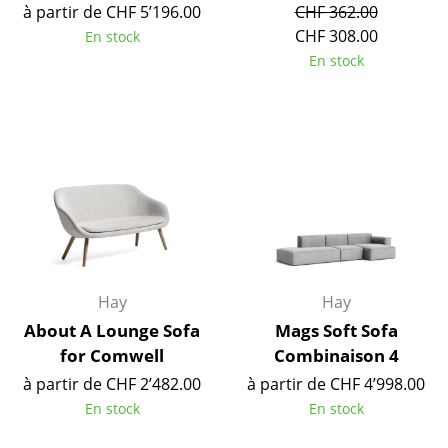
à partir de CHF 5’196.00
CHF 362.00
Miroirs
CHF 308.00
En stock
En stock
Figurines & Miniatures
Vases
Plateaux
Accessoires de bureau
Boîtes de rangement
Couvertures
Hay
Hay
Coussins
About A Lounge Sofa
Mags Soft Sofa
Tapis
for Comwell
Combinaison 4
à partir de CHF 2’482.00
à partir de CHF 4’998.00
Rideaux
En stock
En stock
... voir tous les accessoires