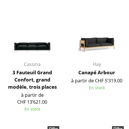
Bureau
Poste de travail
Bureau de direction
Salles de réunion
Accueil & Réception
Cassina
Hay
Cantines & Espaces communs
3 Fauteuil Grand
Canapé Arbour
Solutions par branche
Confort, grand
à partir de CHF 5’319.00
modèle, trois places
En stock
Travailler en sécurité
à partir de
CHF 13’621.00
Marques & Designers
En stock
Marques
Offre
Offre