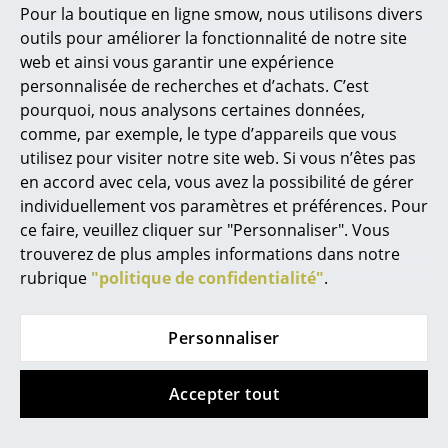
Pour la boutique en ligne smow, nous utilisons divers
Marcel Breuer
outils pour améliorer la fonctionnalité de notre site
web et ainsi vous garantir une expérience
Philippe Starck
personnalisée de recherches et d’achats. C’est
pourquoi, nous analysons certaines données,
Ronan & Erwan Bouroullec
comme, par exemple, le type d’appareils que vous
... tous les designers A-Z
utilisez pour visiter notre site web. Si vous n’êtes pas
Vitra
Hay
en accord avec cela, vous avez la possibilité de gérer
Canapé Soft Modular
Canapé 1 place
individuellement vos paramètres et préférences. Pour
Thèmes
Amanta
à partir de CHF 5’859.00
ce faire, veuillez cliquer sur "Personnaliser". Vous
à partir de CHF 1’350.00
Disponible sous 6-7
Nouveauté smow
trouverez de plus amples informations dans notre
semaines
Disponible sous 4-5
rubrique
"politique de confidentialité"
.
Inspiration
(Délai de livraison donné
semaines
par le fabricant)
(Délai de livraison donné
Éditions spéciales
Personnaliser
par le fabricant)
Classiques du design
Accepter tout
Les femmes dans le design