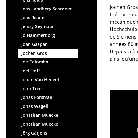
Figurines & Miniatures
Jochen Gros
Jens Landberg Schrøder
théoricien d
Vases
Jens Risom
mécanique e
Plateaux
Jerszy Seymour
Hochschule 
Accessoires de bureau
Jo Hammerborg
de Siemens, 
Boîtes de rangement
années 80 a
Joan Gaspar
Couvertures
Depuis la fi
Jochen Gros
Coussins
ainsi qu'une
Joe Colombo
Tapis
Joel Hoff
Rideaux
Johan Van Hengel
... voir tous les
John Tree
accessoires
Jonas Forsman
Jonas Wagell
Jonathan Muecke
Jonathan Muecke
Jörg Gätjens