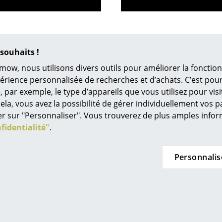
Chambre enfant
Bureau
Entrée & Couloir
Salle de Bain
souhaits !
Cellier & Buanderie
mow, nous utilisons divers outils pour améliorer la fonction
Jardin & Balcon
périence personnalisée de recherches et d’achats. C’est po
ar exemple, le type d’appareils que vous utilisez pour visit
Marques
Designers
ela, vous avez la possibilité de gérer individuellement vos 
quer sur "Personnaliser". Vous trouverez de plus amples inf
Artemide
Alvar Aalto
fidentialité"
.
Cassina
Arne Jacobsen
Fritz Hansen
Charles & Ray Eames
HAY
Eero Saarinen
Personnalis
Knoll International
Egon Eiermann
Louis Poulsen
Eileen Gray
Muuto
Jean Prouvé
ous proposons
Showroom smow
Nils Holger Moormann
Le Corbusier
aison gratuite vers l’Allemagne
Soleure