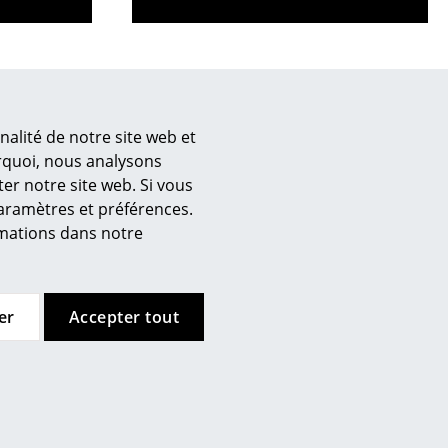
Accueil & Réception
Cantines & Espaces communs
Solutions par branche
Travailler en sécurité
nalité de notre site web et
urquoi, nous analysons
er notre site web. Si vous
L’original
paramètres et préférences.
ormations dans notre
er
Accepter tout
Avis des clients