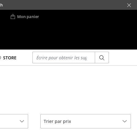
ch
Mon panier
Saisir un critère
STORE
Lits
Lits doubles
Lits simples
Lits empilables
Lits enfants
ses
Tables de chevet et
Trier par prix
Accessoires de lit
... voir tous les lits