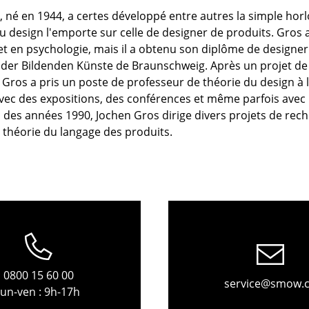
, né en 1944, a certes développé entre autres la simple hor
u design l'emporte sur celle de designer de produits. Gros
t en psychologie, mais il a obtenu son diplôme de designer
der Bildenden Künste de Braunschweig. Après un projet de
Gros a pris un poste de professeur de théorie du design à 
vec des expositions, des conférences et même parfois avec
n des années 1990, Jochen Gros dirige divers projets de rech
 théorie du langage des produits.
Maison
Salon et Salle de séjour
0800 15 60 00
Cuisine & Salle à manger
service@smow.
lun-ven : 9h-17h
Chambre à coucher