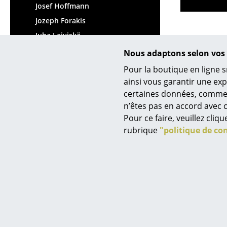
Josef Hoffmann
Jozeph Forakis
Juha Leiviskä
Julie Richoz
Nous adaptons selon vos 
Julien de Smedt
Pour la boutique en ligne s
Julien Renault
ainsi vous garantir une ex
certaines données, comme, p
Jumbo
n’êtes pas en accord avec c
Jørgen Bækmark
Pour ce faire, veuillez cli
Jørgen Rasmussen
rubrique
"politique de con
Jørn Utzon
Aide & service
Nous v
Contact
Livr