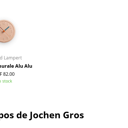
Meubles de bar
Luminaires d’extérieu
Garde-robes
Lampes sans fil
Petits rangements
... voir tous les lumina
Pièces détachées
... voir tous les rangements
Configurateur USM Haller
rd Lampert
urale Alu Alu
F 82.00
n stock
pos de Jochen Gros