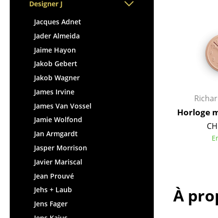
Chaises et Tabourets de
Tables hautes & Pupitres
Designer J
bar
Tables enfants
Jacques Adnet
Tabourets
Table de jardin
Jader Almeida
Bancs & Chaises longues
Chariots & Dessertes
Jaime Hayon
Poufs poires
Pièces détachées
Jakob Gebert
Chaises de jardin
... voir toutes les tables
Jakob Wagner
Chaises enfants
James Irvine
Chaises à bascule
Richa
James Van Vossel
Chaises de bureau
Horloge m
Chaises de conférence
Jamie Wolfond
CH
Fauteuils de direction
Jan Armgardt
E
Pièces détachées
Jasper Morrison
... voir tous les sièges
Javier Mariscal
Jean Prouvé
Accessoires
À pro
Jehs + Laub
Horloges
Jens Fager
Miroirs
Jens Kajus