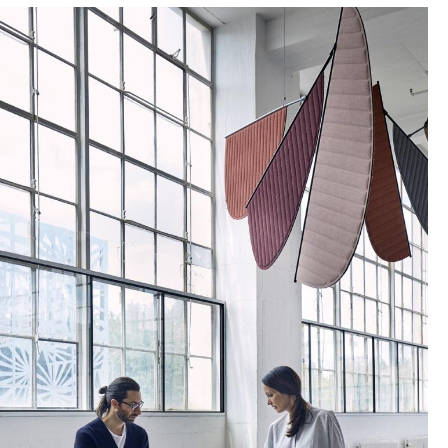
Accueil & Réception
Cantines & Espaces communs
Solutions par branche
Travailler en sécurité
L’original