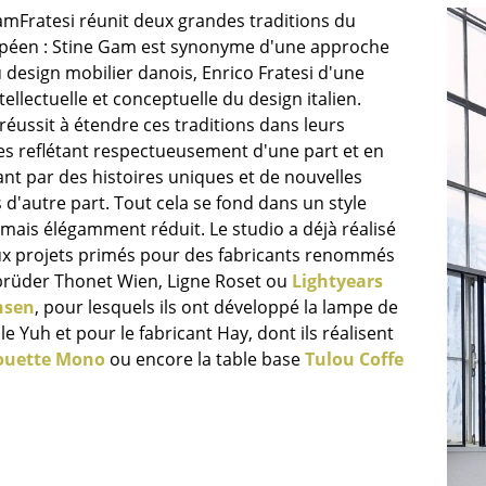
Chambre enfant
amFratesi réunit deux grandes traditions du
Bureau
péen : Stine Gam est synonyme d'une approche
Entrée & Couloir
 design mobilier danois, Enrico Fratesi d'une
ellectuelle et conceptuelle du design italien.
Salle de Bain
éussit à étendre ces traditions dans leurs
Cellier & Buanderie
es reflétant respectueusement d'une part et en
Jardin & Balcon
nt par des histoires uniques et de nouvelles
 d'autre part. Tout cela se fond dans un style
Marques
Designers
mais élégamment réduit. Le studio a déjà réalisé
Artemide
Alvar Aalto
 projets primés pour des fabricants renommés
brüder Thonet Wien, Ligne Roset ou
Lightyears
Cassina
Arne Jacobsen
nsen
, pour lesquels ils ont développé la lampe de
Fritz Hansen
Charles & Ray Eames
ble Yuh et pour le fabricant Hay, dont ils réalisent
HAY
Eero Saarinen
houette Mono
ou encore la table base
Tulou Coffe
Knoll International
Egon Eiermann
Louis Poulsen
Eileen Gray
Muuto
Jean Prouvé
Nils Holger Moormann
Le Corbusier