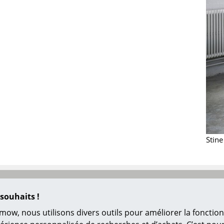
Richard Lampert
Ludwig Mies van der Roh
Thonet
Marcel Breuer
USM Haller
Philippe Starck
Vitra
Ronan & Erwan Bouroull
... toutes les marques A-Z
... tous les designers A-Z
Nouveauté smow
Inspiration
Éditions spéciales
Classiques du design
Les femmes dans le 
Stine
Design Bauhaus
Design Mid-Century
Design scandinave
Design italien
souhaits !
Design durable
mow, nous utilisons divers outils pour améliorer la fonction
Matériaux naturels