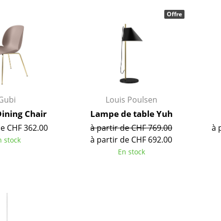
Meubles de bar
Luminaires d’extérieu
Offre
Garde-robes
Lampes sans fil
Petits rangements
... voir tous les lumina
Pièces détachées
... voir tous les rangements
Configurateur USM Haller
Gubi
Louis Poulsen
Dining Chair
Lampe de table Yuh
de CHF 362.00
à partir de CHF 769.00
à 
à partir de CHF 692.00
n stock
En stock