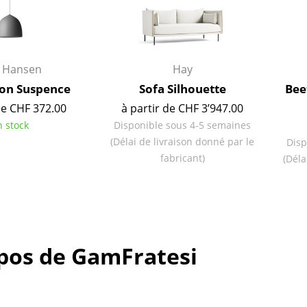
z Hansen
Hay
on Suspence
Sofa Silhouette
Bee
de CHF 372.00
à partir de CHF 3’947.00
n stock
Disponible sous 4-5 semaines
(Délai de livraison donné par le
Disp
fabricant)
(Déla
Maison
pos de GamFratesi
Salon et Salle de séjour
Cuisine & Salle à manger
Chambre à coucher