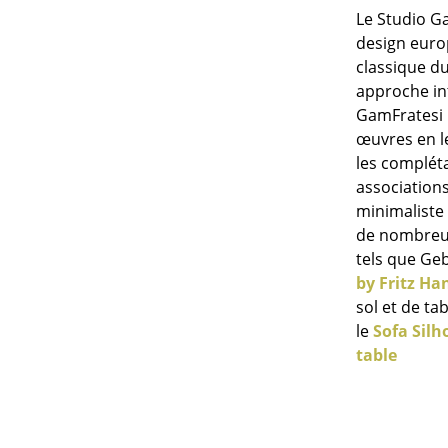
Le Studio G
design euro
classique du
approche int
GamFratesi r
œuvres en l
les compléta
associations
minimaliste 
de nombreux
tels que Ge
by Fritz Ha
sol et de ta
le
Sofa Sil
table