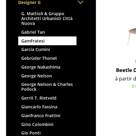
Chaises et Tabourets de
Tables hautes & Pupitres
Designer G
bar
Tables enfants
G. Mattioli & Gruppo
Tabourets
Table de jardin
Architetti Urbanisti Città
Nuova
Bancs & Chaises longues
Chariots & Dessertes
Gabriel Tan
Poufs poires
Pièces détachées
GamFratesi
Chaises de jardin
... voir toutes les tables
Chaises enfants
García Cumini
Chaises à bascule
Gebrüder Thonet
Chaises de bureau
George Nakashima
Beetle 
Chaises de conférence
George Nelson
à partir 
Fauteuils de direction
George Nelson & Charles
E
Pollock
Pièces détachées
Gerrit T. Rietveld
... voir tous les sièges
Giancarlo Fassina
Accessoires
Gianfranco Frattini
Gino Colombini
Horloges
Gio Ponti
Miroirs