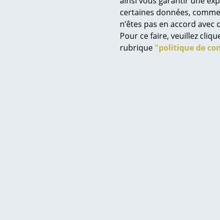
ainsi vous garantir une ex
certaines données, comme, p
n’êtes pas en accord avec c
Pour ce faire, veuillez cli
rubrique
"politique de con
Service
Contact
Paiement
Livraison
FAQ
Retours & échanges
Vos avantages en un cl
CGV
Protection des donné
Saisir un critère
Plus d’ins