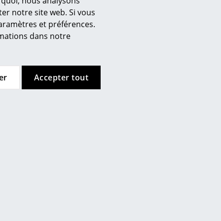
urquoi, nous analysons
er notre site web. Si vous
paramètres et préférences.
ormations dans notre
’entreprise
er
Accepter tout
 propos de nous
mow sur place
joignez l’équipe smow
availler chez smow
ewsletter
ntions légales