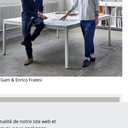
e
ec
design
 Gam & Enrico Fratesi
nalité de notre site web et