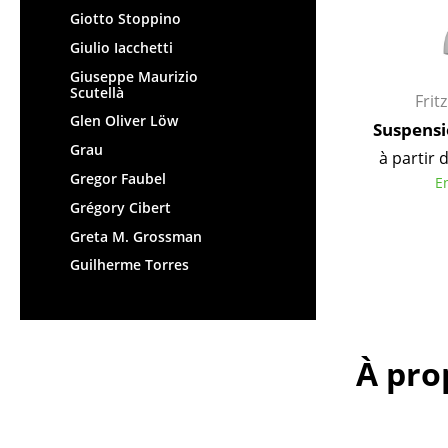
Giotto Stoppino
Figurines & Miniatures
Giulio Iacchetti
Vases
Plateaux
Giuseppe Maurizio
Scutellà
Frit
Accessoires de bureau
Glen Oliver Löw
Suspensi
Boîtes de rangement
Grau
à partir 
Couvertures
Gregor Faubel
E
Coussins
Grégory Cibert
Tapis
Greta M. Grossman
Rideaux
Guilherme Torres
... voir tous les
accessoires
À pro