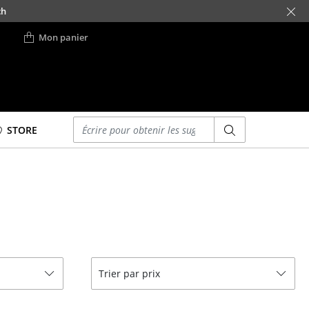
ch
Mon panier
Saisir un critère
STORE
Lits
Lits doubles
Lits simples
Lits empilables
Lits enfants
ses
Tables de chevet et
Trier par prix
Accessoires de lit
... voir tous les lits