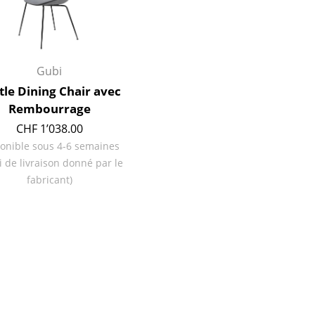
Gubi
tle Dining Chair avec
Rembourrage
CHF 1’038.00
onible sous 4-6 semaines
i de livraison donné par le
fabricant)
Bureau
Poste de travail
Bureau de direction
Salles de réunion