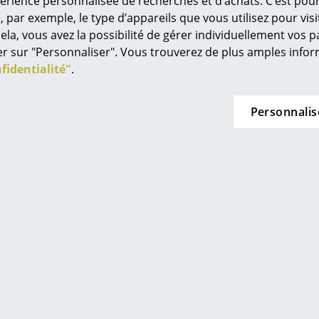
périence personnalisée de recherches et d’achats. C’est po
Univers de couleurs
ar exemple, le type d’appareils que vous utilisez pour visit
L’original
ela, vous avez la possibilité de gérer individuellement vos 
quer sur "Personnaliser". Vous trouverez de plus amples inf
Idées cadeaux
fidentialité"
.
L
Personnalis
À
s
Re
Tr
N
in d’oeil
Me
es
piration?