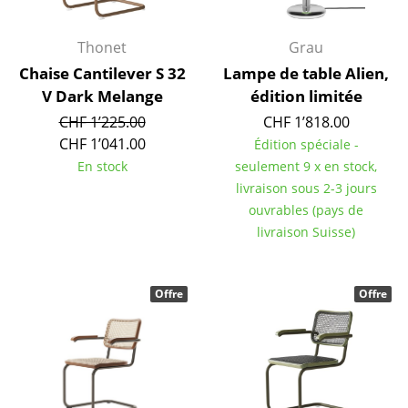
Bureau
Thonet
Grau
Poste de travail
Chaise Cantilever S 32
Lampe de table Alien,
V Dark Melange
édition limitée
Bureau de direction
CHF 1’225.00
CHF 1’818.00
Salles de réunion
CHF 1’041.00
Édition spéciale -
En stock
seulement 9 x en stock,
Accueil & Réception
livraison sous 2-3 jours
ouvrables (pays de
Cantines & Espaces communs
livraison Suisse)
Solutions par branche
Travailler en sécurité
Offre
Offre
Marques & Designers
Marques