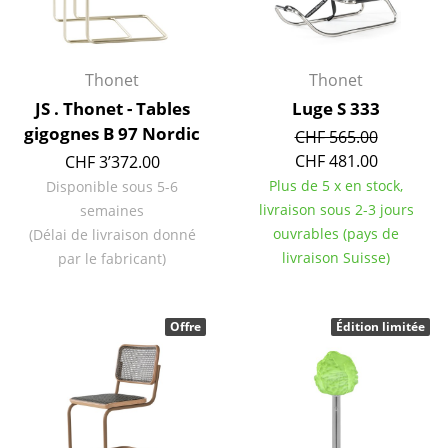
Espaces
Maison
Thonet
Thonet
JS . Thonet - Tables
Luge S 333
Salon et Salle de séjour
gigognes B 97 Nordic
CHF 565.00
Cuisine & Salle à manger
CHF 481.00
CHF 3’372.00
Plus de 5 x en stock,
Disponible sous 5-6
Chambre à coucher
livraison sous 2-3 jours
semaines
Chambre enfant
ouvrables (pays de
(Délai de livraison donné
livraison Suisse)
par le fabricant)
Bureau
Entrée & Couloir
Offre
Édition limitée
Salle de Bain
Cellier & Buanderie
Jardin & Balcon