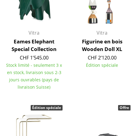
Miroirs
Figurines & Miniatures
Vases
Vitra
Vitra
Eames Elephant
Figurine en bois
Plateaux
Special Collection
Wooden Doll XL
Accessoires de bureau
CHF 1’545.00
CHF 2’120.00
Stock limité - seulement 3 x
Édition spéciale
Boîtes de rangement
en stock, livraison sous 2-3
jours ouvrables (pays de
Couvertures
livraison Suisse)
Coussins
Tapis
Édition spéciale
Offre
Rideaux
... voir tous les accessoires