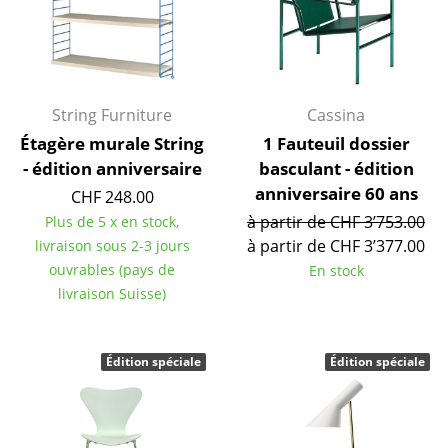
Petits rangements
Pièces détachées
... voir tous les rangements
String Furniture
Cassina
Étagère murale String
1 Fauteuil dossier
Luminaires
- édition anniversaire
basculant - édition
Suspensions & Plafonniers
anniversaire 60 ans
CHF 248.00
à partir de CHF 3’753.00
Plus de 5 x en stock,
Lampes de table
à partir de CHF 3’377.00
livraison sous 2-3 jours
Lampes de bureau
ouvrables (pays de
En stock
livraison Suisse)
Lampadaires et Liseuses
Lampes de sol
Édition spéciale
Édition spéciale
Appliques murales
Luminaires d’extérieur