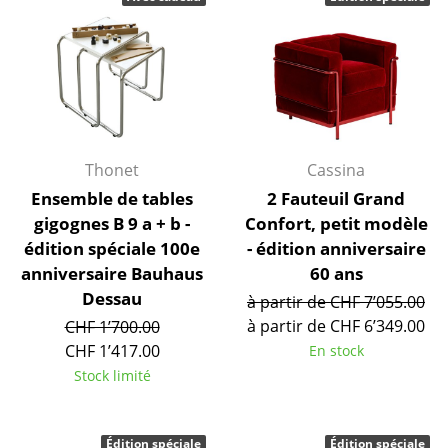
Tabourets
Bancs & Chaises longues
Poufs poires
Chaises de jardin
Thonet
Cassina
Chaises enfants
Ensemble de tables
2 Fauteuil Grand
gigognes B 9 a + b -
Confort, petit modèle
Chaises à bascule
édition spéciale 100e
- édition anniversaire
Chaises de bureau
anniversaire Bauhaus
60 ans
Dessau
à partir de CHF 7’055.00
Chaises de conférence
à partir de CHF 6’349.00
CHF 1’700.00
Fauteuils de direction
CHF 1’417.00
En stock
Stock limité
Pièces détachées
... voir tous les sièges
Édition spéciale
Édition spéciale