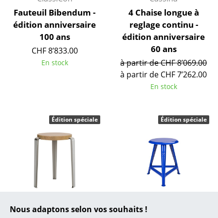
Fauteuil Bibendum -
4 Chaise longue à
... toutes les marques A-Z
édition anniversaire
reglage continu -
100 ans
édition anniversaire
Designers
60 ans
CHF 8’833.00
Alvar Aalto
à partir de CHF 8’069.00
En stock
à partir de CHF 7’262.00
Arne Jacobsen
En stock
Charles & Ray Eames
Eero Saarinen
Édition spéciale
Édition spéciale
Egon Eiermann
Eileen Gray
Jean Prouvé
Le Corbusier
Tiptoe
Rowac
Nous adaptons selon vos souhaits !
Ludwig Mies van der Rohe
Tabouret Lou -
Tabouret Rowac