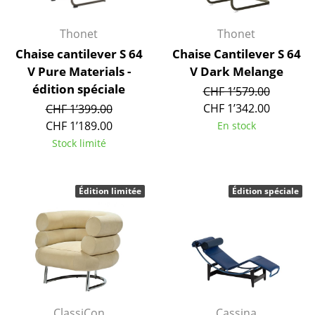
Artemide
Cassina
Thonet
Thonet
Chaise cantilever S 64
Chaise Cantilever S 64
Fritz Hansen
V Pure Materials -
V Dark Melange
HAY
édition spéciale
CHF 1’579.00
CHF 1’342.00
CHF 1’399.00
Knoll International
CHF 1’189.00
En stock
Louis Poulsen
Stock limité
Muuto
Édition limitée
Édition spéciale
Nils Holger Moormann
Richard Lampert
Thonet
USM Haller
Vitra
ClassiCon
Cassina