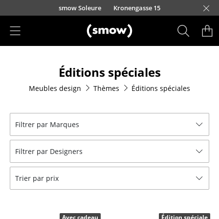
Accéder directement au contenu
smow Soleure
Kronengasse 15
Produits
Éditions spéciales
Sièges
Meubles design
Thèmes
Éditions spéciales
Chaises de cuisine & salle à manger
Canapés
Filtrer par Marques
Fauteuils
Filtrer par Designers
Fauteuils lounge
Chaises
Trier par prix
Chaises cantilever
Chaises et Tabourets de bar
Avec cadeau
Édition spéciale