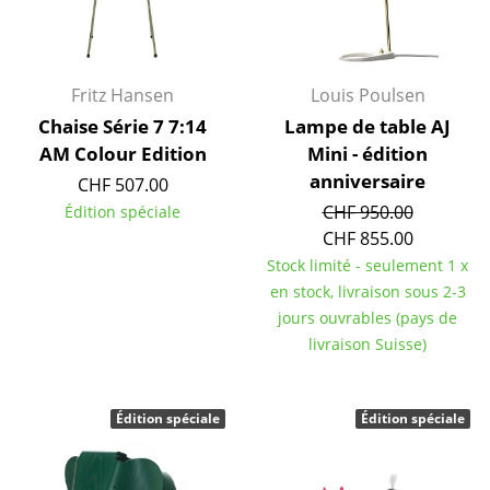
Lampes sans fil
... voir tous les luminaires
Fritz Hansen
Louis Poulsen
Lits
Chaise Série 7 7:14
Lampe de table AJ
AM Colour Edition
Mini - édition
Lits doubles
anniversaire
CHF 507.00
Lits simples
CHF 950.00
Édition spéciale
CHF 855.00
Lits empilables
Stock limité - seulement 1 x
Lits enfants
en stock, livraison sous 2-3
jours ouvrables (pays de
Tables de chevet et Accessoires de lit
livraison Suisse)
... voir tous les lits
Édition spéciale
Édition spéciale
Accessoires
Horloges