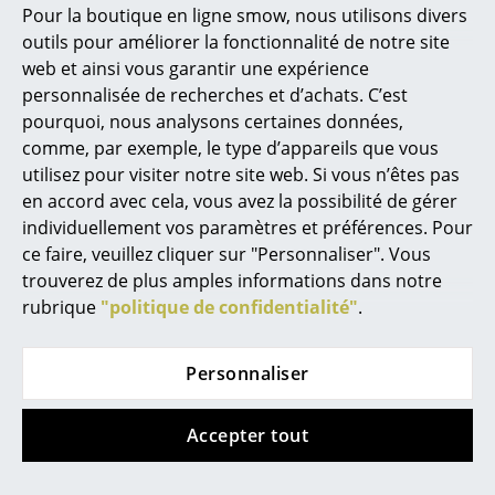
Pour la boutique en ligne smow, nous utilisons divers
édition limitée Core
Modèle IS - 48 cm -
Marcel Breuer
outils pour améliorer la fonctionnalité de notre site
édition Blueprint
CHF 244.00
web et ainsi vous garantir une expérience
Philippe Starck
CHF 278.00
2 x en stock, livraison sous
personnalisée de recherches et d’achats. C’est
2-3 jours ouvrables (pays
Stock limité - seulement 2 x
pourquoi, nous analysons certaines données,
Ronan & Erwan Bouroullec
de livraison Suisse)
en stock, livraison sous 2-3
comme, par exemple, le type d’appareils que vous
jours ouvrables (pays de
... tous les designers A-Z
utilisez pour visiter notre site web. Si vous n’êtes pas
livraison Suisse)
en accord avec cela, vous avez la possibilité de gérer
individuellement vos paramètres et préférences. Pour
Thèmes
ce faire, veuillez cliquer sur "Personnaliser". Vous
Édition spéciale
Édition spéciale
Nouveauté smow
trouverez de plus amples informations dans notre
rubrique
"politique de confidentialité"
.
Inspiration
Éditions spéciales
Personnaliser
Classiques du design
Accepter tout
Les femmes dans le design
Fritz Hansen
Tiptoe
Chaise Série 7 -
Pince Tiptoe pour