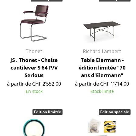
Tables
Tables de repas
Tables d’appoint
Tables basses
Thonet
Richard Lampert
Bureaux & Secrétaires
JS . Thonet - Chaise
Table Eiermann -
cantilever S 64 P/V
édition limitée "70
Secrétaires & Tables PC
Serious
ans d'Eiermann"
Tables de conférence et Pupitres
à partir de CHF 2’552.00
à partir de CHF 1’714.00
En stock
Stock limité
Tables hautes & Pupitres
Tables enfants
Édition limitée
Édition spéciale
Table de jardin
Chariots & Dessertes