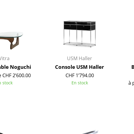
Richard Lampert
Ludwig Mies van der Roh
Thonet
Marcel Breuer
USM Haller
Philippe Starck
Vitra
Ronan & Erwan Bouroull
... toutes les marques A-Z
... tous les designers A-Z
Nouveauté smow
Inspiration
Vitra
USM Haller
Éditions spéciales
able Noguchi
Console USM Haller
Classiques du design
e CHF 2’600.00
CHF 1’794.00
Les femmes dans le 
à 
n stock
En stock
Design Bauhaus
Design Mid-Century
Design scandinave
Design italien
Design durable
Matériaux naturels