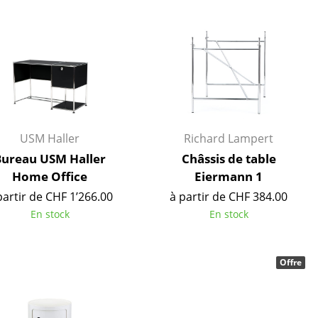
e
ec
USM Haller
Richard Lampert
Bureau USM Haller
Châssis de table
Home Office
Eiermann 1
design
partir de CHF 1’266.00
à partir de CHF 384.00
En stock
En stock
Offre