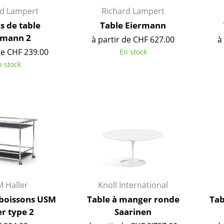
rd Lampert
Richard Lampert
s de table
Table Eiermann
rmann 2
à partir de CHF 627.00
à
de CHF 239.00
En stock
n stock
Maison
 Haller
Knoll International
Salon et Salle de séjour
 boissons USM
Table à manger ronde
Tab
Cuisine & Salle à manger
er type 2
Saarinen
Chambre à coucher