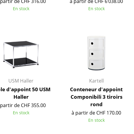
 partir de CHF 316.00
à partir de CHF 6’038.00
Accueil & Réception
En stock
En stock
Cantines & Espaces communs
Solutions par branche
Travailler en sécurité
L’original
USM Haller
Kartell
le d'appoint 50 USM
Conteneur d'appoint
Haller
Componibili 3 tiroirs
rond
 partir de CHF 355.00
à partir de CHF 170.00
En stock
En stock