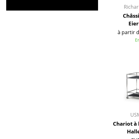
Richa
Figurines & Miniatures
Vases
Châssi
Eie
Plateaux
à partir 
Accessoires de bureau
E
Boîtes de rangement
Couvertures
Coussins
Tapis
Rideaux
... voir tous les
accessoires
USM
Chariot à
Hall