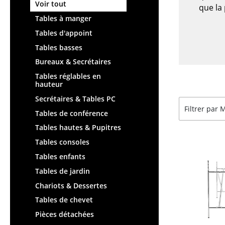
Chaises et Tabourets de
Tables hautes & Pupitres
Voir tout
que la 
bar
Tables enfants
Tables à manger
Tabourets
Table de jardin
Tables d'appoint
Bancs & Chaises longues
Chariots & Dessertes
Tables basses
Poufs poires
Pièces détachées
Bureaux & Secrétaires
Chaises de jardin
... voir toutes les tables
Tables réglables en
Chaises enfants
hauteur
Chaises à bascule
Secrétaires & Tables PC
Filtrer par
Chaises de bureau
Tables de conférence
Chaises de conférence
Tables hautes & Pupitres
Fauteuils de direction
Tables consoles
Pièces détachées
Tables enfants
... voir tous les sièges
Tables de jardin
Chariots & Dessertes
Accessoires
Tables de chevet
Horloges
Pièces détachées
Miroirs