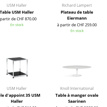
USM Haller
Richard Lampert
Table USM Haller
Plateau de table
Eiermann
 partir de CHF 870.00
à partir de CHF 259.00
En stock
En stock
Bureau
USM Haller
Knoll International
Poste de travail
le d'appoint 35 USM
Table à manger ovale
Bureau de direction
Haller
Saarinen
Salles de réunion