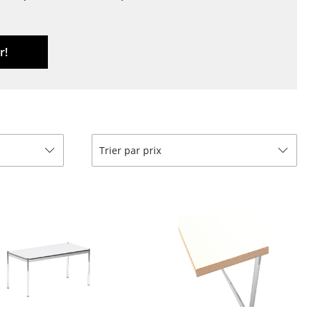
r
ires
r!
Trier par prix