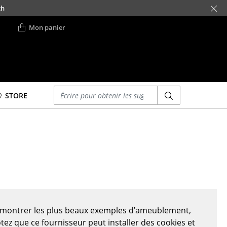
ch
Mon panier
Saisir un critère
STORE
Lits
Lits doubles
Lits simples
Lits empilables
Lits enfants
ses
Tables de chevet et
Accessoires de lit
s montrer les plus beaux exemples d’ameublement,
... voir tous les lits
otez que ce fournisseur peut installer des cookies et