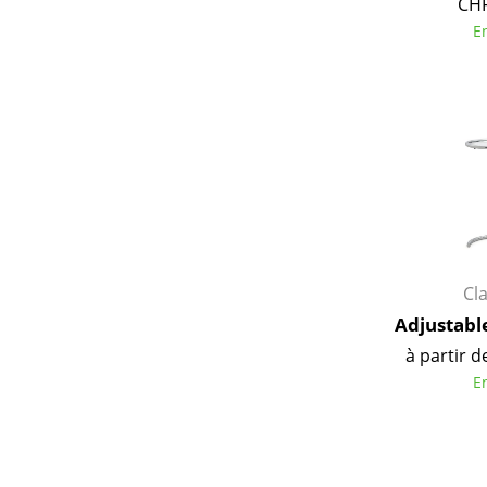
CHF
E
Cl
Adjustabl
à partir d
E