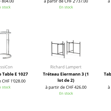
 804.00
à partir de CHF 2’737.00
à
Chambre enfant
n stock
En stock
Bureau
Entrée & Couloir
Salle de Bain
Cellier & Buanderie
Jardin & Balcon
Marques
Designers
Artemide
Alvar Aalto
Cassina
Arne Jacobsen
assiCon
Richard Lampert
Fritz Hansen
Charles & Ray Eames
e Table E 1027
Tréteau Eiermann 3 (1
Tab
HAY
Eero Saarinen
lot de 2)
e CHF 1’028.00
Knoll International
Egon Eiermann
à partir de CHF 426.00
à
n stock
Louis Poulsen
Eileen Gray
En stock
Muuto
Jean Prouvé
Nils Holger Moormann
Le Corbusier