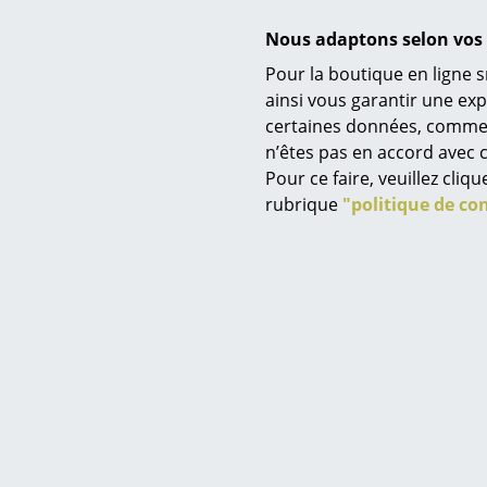
Nous adaptons selon vos 
Pour la boutique en ligne s
ainsi vous garantir une ex
USM
certaines données, comme, p
Service
Panier 
n’êtes pas en accord avec c
pour tab
Contact
Pour ce faire, veuillez cli
à partir 
Paiement
rubrique
"politique de con
E
Livraison
FAQ
Retours & échanges
Vos avantages en un cl
CGV
Protection des donné
Saisir un critère