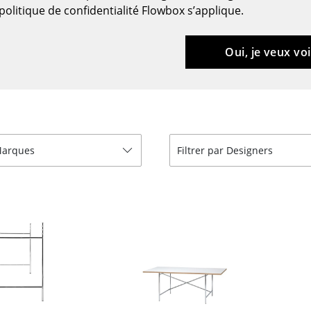
Meubles de bar
Luminaires d’extérieu
politique de confidentialité Flowbox s’applique.
Garde-robes
Lampes sans fil
Petits rangements
... voir tous les lumina
Oui, je veux voi
Pièces détachées
... voir tous les rangements
Configurateur USM Haller
 Marques
Filtrer par Designers