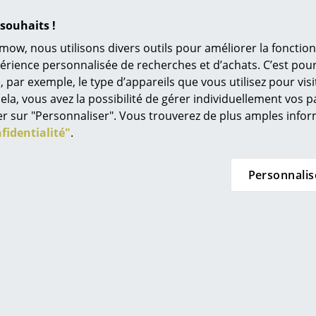
Univers de couleurs
souhaits !
L’original
mow, nous utilisons divers outils pour améliorer la fonction
Idées cadeaux
périence personnalisée de recherches et d’achats. C’est po
 Haller
Richard Lampert
ar exemple, le type d’appareils que vous utilisez pour visit
L
à câbles USM
Chemin de câbles
C
ela, vous avez la possibilité de gérer individuellement vos 
le USM Haller
Eiermann
C
À
quer sur "Personnaliser". Vous trouverez de plus amples inf
de CHF 103.00
à partir de CHF 98.00
s
fidentialité"
.
à
n stock
En stock
Re
Tr
Personnalis
N
in d’oeil
Me
es