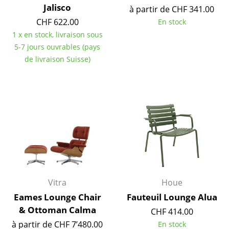
Jalisco
à partir de CHF 341.00
Miroirs
CHF 622.00
En stock
Figurines & Miniatures
1 x en stock, livraison sous
5-7 jours ouvrables (pays
Vases
de livraison Suisse)
Plateaux
Accessoires de bureau
Boîtes de rangement
Couvertures
Coussins
Tapis
Vitra
Houe
Eames Lounge Chair
Fauteuil Lounge Alua
Rideaux
& Ottoman Calma
CHF 414.00
... voir tous les accessoires
à partir de CHF 7’480.00
En stock