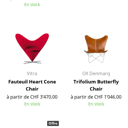
En stock
Espaces
Maison
Salon et Salle de séjour
Cuisine & Salle à manger
Chambre à coucher
Chambre enfant
Vitra
OX Denmarq
Bureau
Fauteuil Heart Cone
Trifolium Butterfly
Chair
Chair
Entrée & Couloir
à partir de CHF 3’470.00
à partir de CHF 1’046.00
Salle de Bain
En stock
En stock
Cellier & Buanderie
Offre
Jardin & Balcon