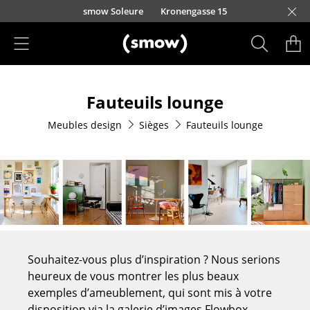
Accéder directement au contenu
smow Soleure
Kronengasse 15
Produits
Fauteuils lounge
Sièges
Meubles design
Sièges
Fauteuils lounge
Chaises de cuisine & salle à manger
Canapés
Fauteuils
Fauteuils lounge
Chaises
Souhaitez-vous plus d’inspiration ? Nous serions
Chaises cantilever
heureux de vous montrer les plus beaux
exemples d’ameublement, qui sont mis à votre
Chaises et Tabourets de bar
disposition via la galerie d’images Flowbox.