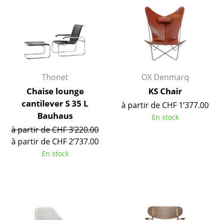
Bureau
Poste de travail
Bureau de direction
Salles de réunion
Thonet
OX Denmarq
Chaise lounge
KS Chair
Accueil & Réception
cantilever S 35 L
à partir de CHF 1’377.00
Cantines & Espaces communs
Bauhaus
En stock
à partir de CHF 3’220.00
Solutions par branche
à partir de CHF 2’737.00
Travailler en sécurité
En stock
Marques & Designers
Marques