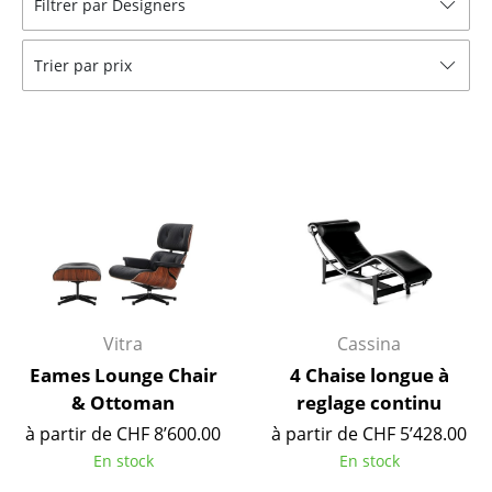
Filtrer par Designers
Tables
Trier par prix
Tables de repas
Tables d’appoint
Tables basses
Bureaux & Secrétaires
Secrétaires & Tables PC
Tables de conférence et Pupitres
Tables hautes & Pupitres
Vitra
Cassina
Eames Lounge Chair
4 Chaise longue à
Tables enfants
& Ottoman
reglage continu
Table de jardin
à partir de CHF 8’600.00
à partir de CHF 5’428.00
En stock
En stock
Chariots & Dessertes