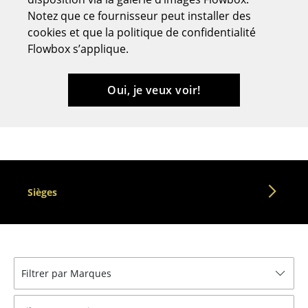
Notez que ce fournisseur peut installer des
Tabourets
cookies et que la politique de confidentialité
Bancs & Chaises longues
Flowbox s’applique.
Poufs poires
Oui, je veux voir!
Chaises de jardin
Chaises enfants
Chaises à bascule
Chaises de bureau
Sièges
Chaises de conférence
Fauteuils de direction
Pièces détachées
Filtrer par Marques
... voir tous les sièges