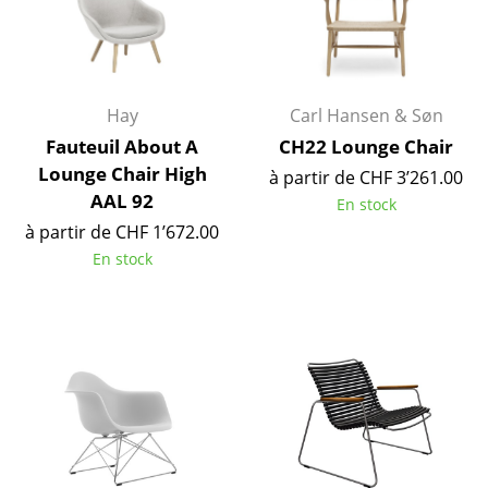
Artemide
Cassina
Fritz Hansen
Hay
Carl Hansen & Søn
HAY
Fauteuil About A
CH22 Lounge Chair
Lounge Chair High
Knoll International
à partir de CHF 3’261.00
AAL 92
En stock
Louis Poulsen
à partir de CHF 1’672.00
En stock
Muuto
Nils Holger Moormann
Richard Lampert
Thonet
USM Haller
Vitra