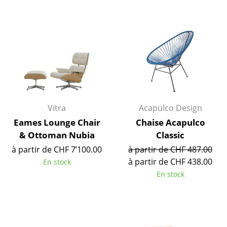
Pièces détachées
... voir toutes les tables
Rangements
Étagères & Armoires
Bibliothèques
Vitra
Acapulco Design
Étagères murales
Eames Lounge Chair
Chaise Acapulco
& Ottoman Nubia
Classic
Buffets & Commodes
à partir de CHF 7’100.00
à partir de CHF 487.00
Meubles TV
à partir de CHF 438.00
En stock
En stock
Caissons roulants et Meubles d’appoint
Meubles de bar
Garde-robes