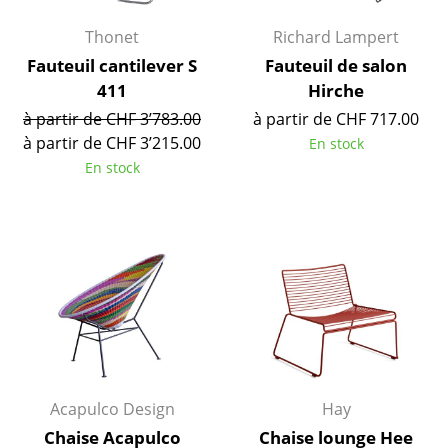
Lampes sans fil
Thonet
Richard Lampert
... voir tous les luminaires
Fauteuil cantilever S
Fauteuil de salon
411
Hirche
Lits
à partir de CHF 3’783.00
à partir de CHF 717.00
à partir de CHF 3’215.00
En stock
Lits doubles
En stock
Lits simples
Lits empilables
Lits enfants
Tables de chevet et Accessoires de lit
... voir tous les lits
Accessoires
Acapulco Design
Hay
Horloges
Chaise Acapulco
Chaise lounge Hee