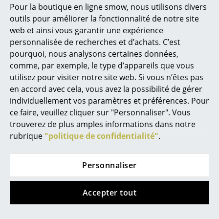
CHF 401.00
En stock
Pour la boutique en ligne smow, nous utilisons divers
Marcel Breuer
En stock
outils pour améliorer la fonctionnalité de notre site
web et ainsi vous garantir une expérience
Philippe Starck
personnalisée de recherches et d’achats. C’est
pourquoi, nous analysons certaines données,
Ronan & Erwan Bouroullec
comme, par exemple, le type d’appareils que vous
... tous les designers A-Z
utilisez pour visiter notre site web. Si vous n’êtes pas
en accord avec cela, vous avez la possibilité de gérer
individuellement vos paramètres et préférences. Pour
Thèmes
ce faire, veuillez cliquer sur "Personnaliser". Vous
Nouveauté smow
trouverez de plus amples informations dans notre
Acapulco Design
Vitra
rubrique
"politique de confidentialité"
.
Inspiration
Chaise Acapulco
Fauteuil Grand Relax
Éditions spéciales
Palma
à partir de CHF 5’880.00
Personnaliser
CHF 560.00
En stock
Classiques du design
1 x en stock, livraison sous
Accepter tout
Les femmes dans le design
5-7 jours ouvrables (pays
de livraison Suisse)