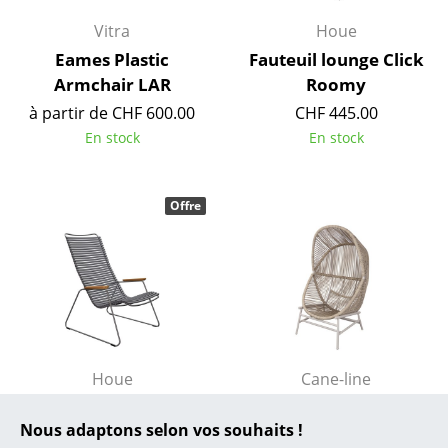
Vitra
Houe
... toutes les marques A-Z
Eames Plastic
Fauteuil lounge Click
Designers
Armchair LAR
Roomy
à partir de CHF 600.00
CHF 445.00
Alvar Aalto
En stock
En stock
Arne Jacobsen
Charles & Ray Eames
Offre
Eero Saarinen
Egon Eiermann
Eileen Gray
Jean Prouvé
Houe
Cane-line
Le Corbusier
Fauteuil Lounge Click
Fauteuil Hive
Nous adaptons selon vos souhaits !
CHF 445.00
à partir de CHF 2’068.00
Ludwig Mies van der Rohe