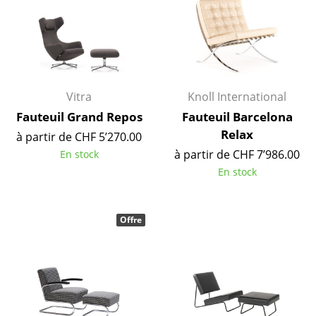
Petits rangements
Pièces détachées
... voir tous les rangements
Vitra
Knoll International
Luminaires
Fauteuil Grand Repos
Fauteuil Barcelona
Suspensions & Plafonniers
Relax
à partir de CHF 5’270.00
à partir de CHF 7’986.00
En stock
Lampes de table
En stock
Lampes de bureau
Lampadaires et Liseuses
Offre
Lampes de sol
Appliques murales
Luminaires d’extérieur