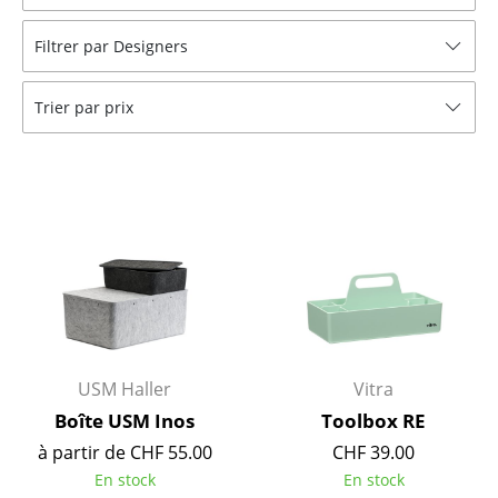
Tables
Filtrer par Designers
Tables de repas
Trier par prix
Tables d’appoint
Tables basses
Bureaux & Secrétaires
Secrétaires & Tables PC
Tables de conférence et Pupitres
Tables hautes & Pupitres
Tables enfants
USM Haller
Vitra
Boîte USM Inos
Toolbox RE
Table de jardin
à partir de CHF 55.00
CHF 39.00
Chariots & Dessertes
En stock
En stock