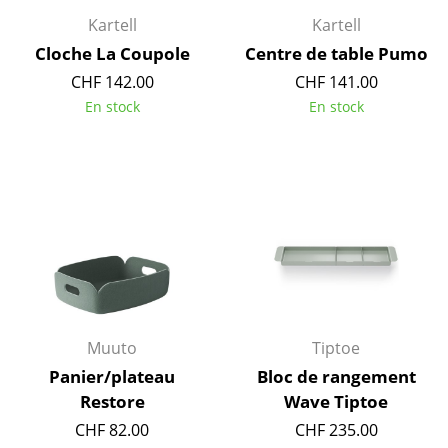
Lampes sans fil
Kartell
Kartell
Cloche La Coupole
Centre de table Pumo
... voir tous les luminaires
CHF 142.00
CHF 141.00
Lits
En stock
En stock
Lits doubles
Lits simples
Lits empilables
Lits enfants
Tables de chevet et Accessoires de lit
... voir tous les lits
Muuto
Tiptoe
Panier/plateau
Bloc de rangement
Accessoires
Restore
Wave Tiptoe
CHF 82.00
CHF 235.00
Horloges