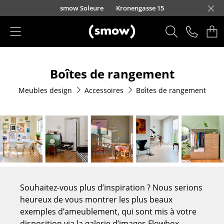
Accéder directement au contenu
smow Soleure
Kronengasse 15
Produits
Boîtes de rangement
Sièges
Meubles design
Accessoires
Boîtes de rangement
Chaises de cuisine & salle à manger
Canapés
Fauteuils
Fauteuils lounge
Chaises
Souhaitez-vous plus d’inspiration ? Nous serions
Chaises cantilever
heureux de vous montrer les plus beaux
exemples d’ameublement, qui sont mis à votre
Chaises et Tabourets de bar
disposition via la galerie d’images Flowbox.