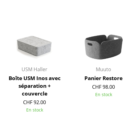
Pièces détachées
... voir toutes les tables
Rangements
Étagères & Armoires
Bibliothèques
USM Haller
Muuto
Étagères murales
Boîte USM Inos avec
Panier Restore
Buffets & Commodes
séparation +
CHF 98.00
couvercle
Meubles TV
En stock
CHF 92.00
Caissons roulants et Meubles d’appoint
En stock
Meubles de bar
Garde-robes