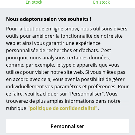
En stock
En stock
Miroirs
Nous adaptons selon vos souhaits !
Figurines & Miniatures
Pour la boutique en ligne smow, nous utilisons divers
Vases
outils pour améliorer la fonctionnalité de notre site
web et ainsi vous garantir une expérience
Plateaux
personnalisée de recherches et d’achats. C’est
Accessoires de bureau
pourquoi, nous analysons certaines données,
comme, par exemple, le type d’appareils que vous
Boîtes de rangement
utilisez pour visiter notre site web. Si vous n’êtes pas
Vitra
Fermob
en accord avec cela, vous avez la possibilité de gérer
Couvertures
Locker Box RE
Jardinière Basket
individuellement vos paramètres et préférences. Pour
CHF 225.00
Produit non-disponible
Coussins
ce faire, veuillez cliquer sur "Personnaliser". Vous
(pour l'instant)
En stock
trouverez de plus amples informations dans notre
Tapis
rubrique
"politique de confidentialité"
.
Rideaux
Personnaliser
... voir tous les accessoires