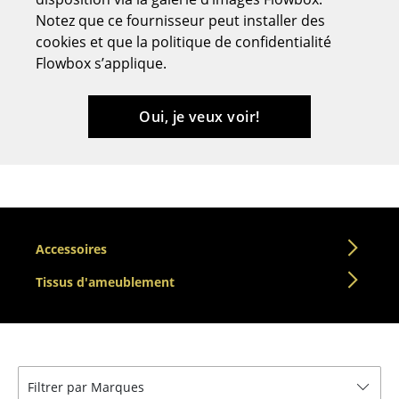
Notez que ce fournisseur peut installer des
Tabourets
cookies et que la politique de confidentialité
Bancs & Chaises longues
Flowbox s’applique.
Poufs poires
Oui, je veux voir!
Chaises de jardin
Chaises enfants
Chaises à bascule
Chaises de bureau
Accessoires
Chaises de conférence
Tissus d'ameublement
Fauteuils de direction
Pièces détachées
... voir tous les sièges
Filtrer par Marques