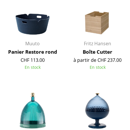
Petits rangements
Pièces détachées
... voir tous les rangements
Luminaires
Muuto
Fritz Hansen
Panier Restore rond
Boîte Cutter
Suspensions & Plafonniers
CHF 113.00
à partir de CHF 237.00
Lampes de table
En stock
En stock
Lampes de bureau
Lampadaires et Liseuses
Lampes de sol
Appliques murales
Luminaires d’extérieur