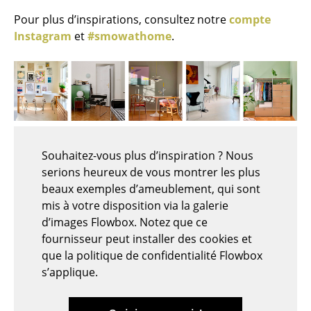
Tabourets
Pour plus d’inspirations, consultez notre
compte
Instagram
et
#smowathome
.
Bancs & Chaises longues
Poufs poires
Chaises de jardin
Chaises enfants
Souhaitez-vous plus d’inspiration ? Nous
Chaises à bascule
serions heureux de vous montrer les plus
Chaises de bureau
beaux exemples d’ameublement, qui sont
mis à votre disposition via la galerie
Chaises de conférence
d’images Flowbox. Notez que ce
fournisseur peut installer des cookies et
Fauteuils de direction
que la politique de confidentialité Flowbox
Pièces détachées
s’applique.
... voir tous les sièges