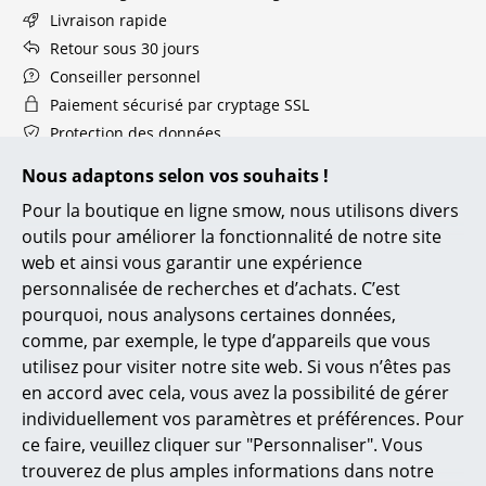
Pièces détachées
Livraison rapide
Retour sous 30 jours
... voir toutes les tables
Conseiller personnel
Paiement sécurisé par cryptage SSL
Rangements
Protection des données
Étagères & Armoires
Nous adaptons selon vos souhaits !
Showroom smow
Bibliothèques
Pour la boutique en ligne smow, nous utilisons divers
Soleure
outils pour améliorer la fonctionnalité de notre site
Étagères murales
web et ainsi vous garantir une expérience
smow
personnalisée de recherches et d’achats. C’est
Buffets & Commodes
pourquoi, nous analysons certaines données,
À propos de nous
Meubles TV
comme, par exemple, le type d’appareils que vous
Rejoignez l’équipe smow
utilisez pour visiter notre site web. Si vous n’êtes pas
Travailler chez smow
Caissons roulants et Meubles d’appoint
en accord avec cela, vous avez la possibilité de gérer
smow sur place
individuellement vos paramètres et préférences. Pour
Meubles de bar
Références
ce faire, veuillez cliquer sur "Personnaliser". Vous
Newsletter
Garde-robes
trouverez de plus amples informations dans notre
CGV