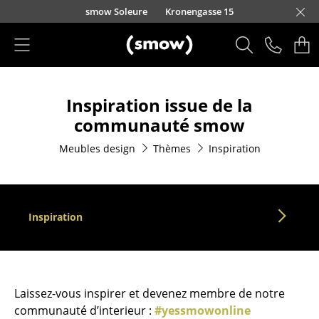
Accéder directement au contenu
smow Soleure
Kronengasse 15
Produits
Inspiration issue de la
Sièges
communauté smow
Chaises de cuisine & salle à manger
Meubles design
Thèmes
Inspiration
Canapés
Fauteuils
Inspiration
Fauteuils lounge
Chaises
Chaises cantilever
Laissez-vous inspirer et devenez membre de notre
Chaises et Tabourets de bar
communauté d’interieur :
#yessmowonline