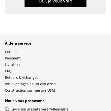
Oui, je veux voir!
Tables
Tables de repas
Tables d’appoint
Tables basses
Aide & service
Bureaux & Secrétaires
Contact
Secrétaires & Tables PC
Paiement
Livraison
Tables de conférence et Pupitres
FAQ
Tables hautes & Pupitres
Retours & échanges
Vos avantages en un clin d’oeil
Tables enfants
Construction sur mesure USM
Table de jardin
Nous vous proposons
Chariots & Dessertes
Livraison gratuite vers l’Allemagne