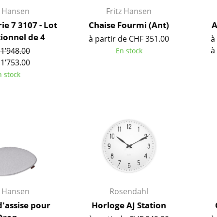
Richard Lampert
Ludwig Mies van der Roh
z Hansen
Fritz Hansen
Thonet
Marcel Breuer
ie 7 3107 - Lot
Chaise Fourmi (Ant)
A
USM Haller
Philippe Starck
ionnel de 4
à partir de CHF 351.00
à
Vitra
Ronan & Erwan Bouroull
à
1’948.00
En stock
... toutes les marques A-Z
... tous les designers A-Z
1’753.00
n stock
Nouveauté smow
Inspiration
Éditions spéciales
Classiques du design
Les femmes dans le 
Design Bauhaus
Design Mid-Century
Design scandinave
Design italien
z Hansen
Rosendahl
Design durable
d'assise pour
Horloge AJ Station
Matériaux naturels