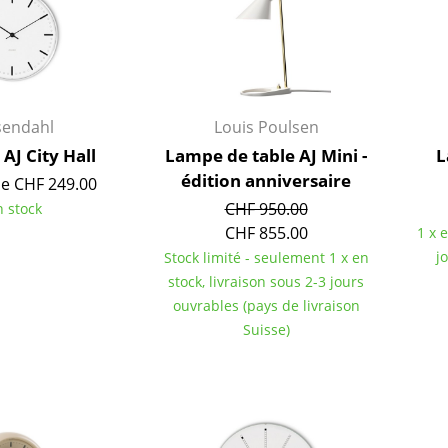
sendahl
Louis Poulsen
AJ City Hall
Lampe de table AJ Mini -
L
édition anniversaire
de CHF 249.00
CHF 950.00
n stock
CHF 855.00
1 x 
j
Stock limité - seulement 1 x en
stock, livraison sous 2-3 jours
ouvrables (pays de livraison
Suisse)
Maison
Salon et Salle de séjour
Cuisine & Salle à manger
Chambre à coucher