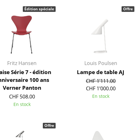
r
Édition spéciale
Offre
ires
Fritz Hansen
Louis Poulsen
ise Série 7 - édition
Lampe de table AJ
nniversaire 100 ans
CHF 1’111.00
Verner Panton
CHF 1’000.00
CHF 508.00
En stock
En stock
Offre