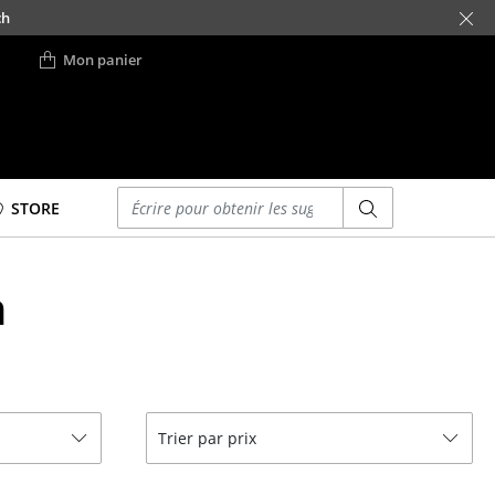
ch
Mon panier
Saisir un critère
STORE
Lits
n
Lits doubles
Lits simples
Lits empilables
Lits enfants
ses
Tables de chevet et
Trier par prix
Accessoires de lit
... voir tous les lits