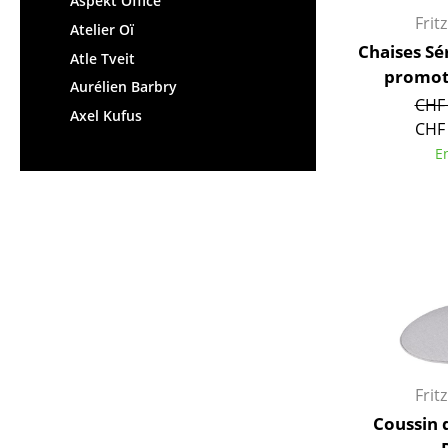
Aspekt Office
Frit
Atelier Oï
Chaises Sér
Atle Tveit
promot
Aurélien Barbry
CHF 
Axel Kufus
CHF 
E
Frit
Coussin 