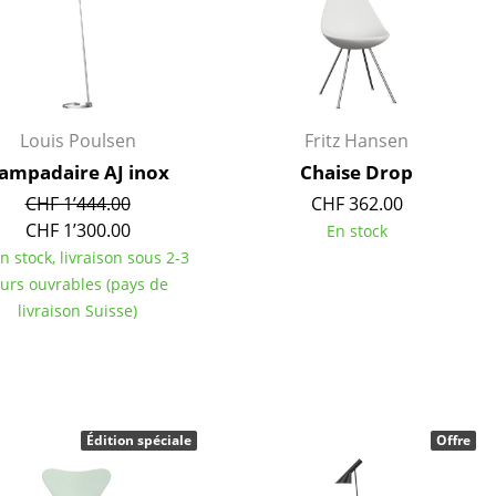
Louis Poulsen
Fritz Hansen
ampadaire AJ inox
Chaise Drop
CHF 1’444.00
CHF 362.00
CHF 1’300.00
En stock
en stock, livraison sous 2-3
ours ouvrables (pays de
livraison Suisse)
Bureau
Poste de travail
Édition spéciale
Offre
Bureau de direction
Salles de réunion