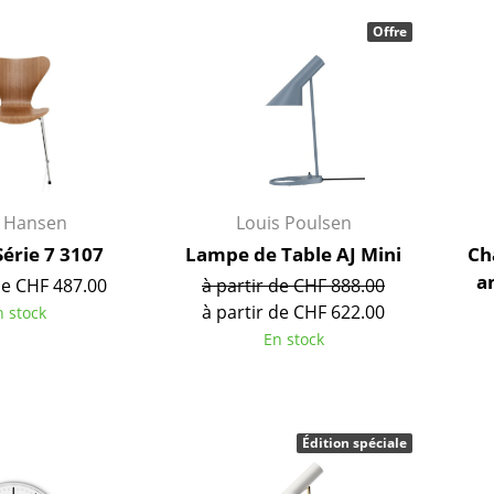
Meubles de bar
Luminaires d’extérieu
Offre
Garde-robes
Lampes sans fil
Petits rangements
... voir tous les lumina
Pièces détachées
... voir tous les rangements
Configurateur USM Haller
z Hansen
Louis Poulsen
Série 7 3107
Lampe de Table AJ Mini
Cha
a
de CHF 487.00
à partir de CHF 888.00
à partir de CHF 622.00
n stock
En stock
Édition spéciale