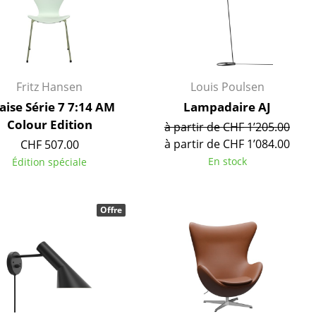
Accueil & Réception
Cantines & Espaces communs
Solutions par branche
Travailler en sécurité
Fritz Hansen
Louis Poulsen
aise Série 7 7:14 AM
Lampadaire AJ
Colour Edition
à partir de CHF 1’205.00
L’original
à partir de CHF 1’084.00
CHF 507.00
En stock
Édition spéciale
Offre