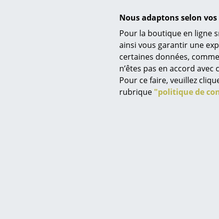
CH
Nous adaptons selon vos 
E
Pour la boutique en ligne s
ainsi vous garantir une ex
certaines données, comme, p
Service
n’êtes pas en accord avec c
Contact
Pour ce faire, veuillez cli
Paiement
rubrique
"politique de con
Livraison
FAQ
Retours & échanges
Vos avantages en un cl
CGV
Frit
Protection des donné
Chaise a
Série 7 32
Saisir un critère
à partir 