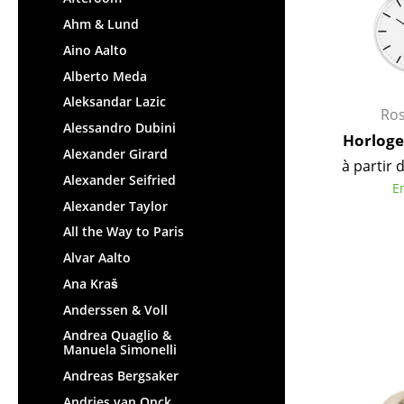
Figurines & Miniatures
Ahm & Lund
Vases
Aino Aalto
Plateaux
Alberto Meda
Accessoires de bureau
Aleksandar Lazic
Ro
Boîtes de rangement
Alessandro Dubini
Horloge 
Couvertures
Alexander Girard
à partir 
Coussins
Alexander Seifried
E
Tapis
Alexander Taylor
Rideaux
All the Way to Paris
... voir tous les
Alvar Aalto
accessoires
Ana Kraš
Anderssen & Voll
Andrea Quaglio &
Manuela Simonelli
Andreas Bergsaker
Andries van Onck