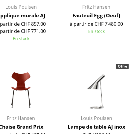
e
Louis Poulsen
Fritz Hansen
pplique murale AJ
Fauteuil Egg (Oeuf)
 partir de CHF 857.00
à partir de CHF 7’480.00
ec
 partir de CHF 771.00
En stock
En stock
Offre
design
Fritz Hansen
Louis Poulsen
Chaise Grand Prix
Lampe de table AJ inox