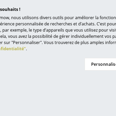
Drop
à partir de CHF 249.00
à
Univers de couleurs
F 65.00
En stock
souhaits !
L’original
n stock
mow, nous utilisons divers outils pour améliorer la fonction
Idées cadeaux
périence personnalisée de recherches et d’achats. C’est po
ar exemple, le type d’appareils que vous utilisez pour visit
L
ela, vous avez la possibilité de gérer individuellement vos 
À
quer sur "Personnaliser". Vous trouverez de plus amples inf
Offre
s
fidentialité"
.
Re
Tr
Personnalis
N
in d’oeil
Me
z Hansen
Louis Poulsen
es
vec accotoirs
Lampe de table AJ
07 New Colours
Oxford
de CHF 829.00
à partir de CHF 675.00
à