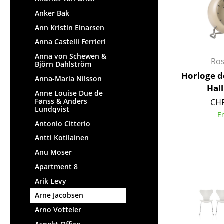
Anker Bak
Ann Kristin Einarsen
Anna Castelli Ferrieri
Anna von Schewen &
Ro
Björn Dahlström
Horloge de
Anna-Maria Nilsson
Hal
Anne Louise Due de
Fønss & Anders
CHF
Lundqvist
E
Antonio Citterio
Antti Kotilainen
Anu Moser
Apartment 8
Arik Levy
Arne Jacobsen
Arno Votteler