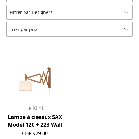
Tabourets
Filtrer par Designers
Bancs & Chaises longues
Trier par prix
Poufs poires
Chaises de jardin
Chaises enfants
Chaises à bascule
Chaises de bureau
Chaises de conférence
Fauteuils de direction
Le Klint
Lampe à ciseaux SAX
Pièces détachées
Model 120 + 223 Wall
... voir tous les sièges
CHF 929.00