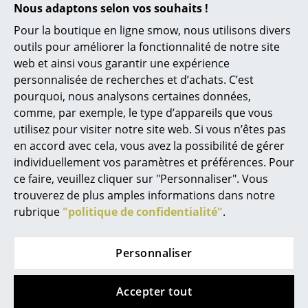
Nous adaptons selon vos souhaits !
Petits rangements
Pour la boutique en ligne smow, nous utilisons divers
Pièces détachées
outils pour améliorer la fonctionnalité de notre site
web et ainsi vous garantir une expérience
... voir tous les rangements
personnalisée de recherches et d’achats. C’est
pourquoi, nous analysons certaines données,
Luminaires
Aide & service
comme, par exemple, le type d’appareils que vous
Suspensions & Plafonniers
utilisez pour visiter notre site web. Si vous n’êtes pas
Contact
en accord avec cela, vous avez la possibilité de gérer
Paiement
Lampes de table
individuellement vos paramètres et préférences. Pour
Livraison
ce faire, veuillez cliquer sur "Personnaliser". Vous
Lampes de bureau
FAQ
trouverez de plus amples informations dans notre
Retours & échanges
Lampadaires et Liseuses
rubrique
"politique de confidentialité"
.
Vos avantages en un clin d’oeil
Construction sur mesure USM
Lampes de sol
Personnaliser
Nous vous proposons
Appliques murales
Livraison gratuite vers l’Allemagne
Accepter tout
Luminaires d’extérieur
Livraison rapide