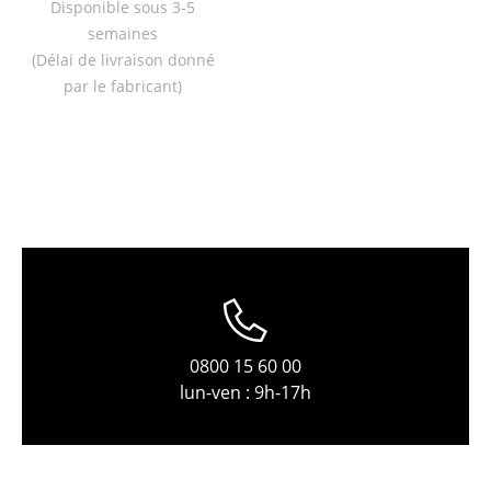
Disponible sous 3-5
Tables
semaines
(Délai de livraison donné
Tables de repas
par le fabricant)
Tables d’appoint
Tables basses
Bureaux & Secrétaires
Secrétaires & Tables PC
Tables de conférence et Pupitres
Tables hautes & Pupitres
0800 15 60 00
Tables enfants
lun-ven : 9h-17h
Table de jardin
Chariots & Dessertes