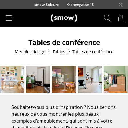
Accéder directement au contenu
smow Soleure
Kronengasse 15
Produits
Tables de conférence
Sièges
Meubles design
Tables
Tables de conférence
Chaises de cuisine & salle à manger
Canapés
Fauteuils
Fauteuils lounge
Chaises
Souhaitez-vous plus d’inspiration ? Nous serions
Chaises cantilever
heureux de vous montrer les plus beaux
exemples d’ameublement, qui sont mis à votre
Chaises et Tabourets de bar
disposition via la galerie d’images Flowbox.