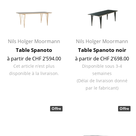
Espaces
Maison
Salon et Salle de séjour
Nils Holger Moormann
Nils Holger Moormann
Cuisine & Salle à manger
Table Spanoto
Table Spanoto noir
à partir de CHF 2’594.00
à partir de CHF 2’698.00
Chambre à coucher
Cet article n’est plus
Disponible sous 3-4
Chambre enfant
disponible à la livraison.
semaines
(Délai de livraison donné
Bureau
par le fabricant)
Entrée & Couloir
Salle de Bain
Offre
Offre
Cellier & Buanderie
Jardin & Balcon