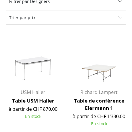
Filtrer par Designers
Tables
Trier par prix
Tables de repas
Tables d’appoint
Tables basses
Bureaux & Secrétaires
Secrétaires & Tables PC
Tables de conférence et Pupitres
Tables hautes & Pupitres
USM Haller
Richard Lampert
Table USM Haller
Table de conférence
Tables enfants
Eiermann 1
à partir de CHF 870.00
Table de jardin
à partir de CHF 1’330.00
En stock
En stock
Chariots & Dessertes