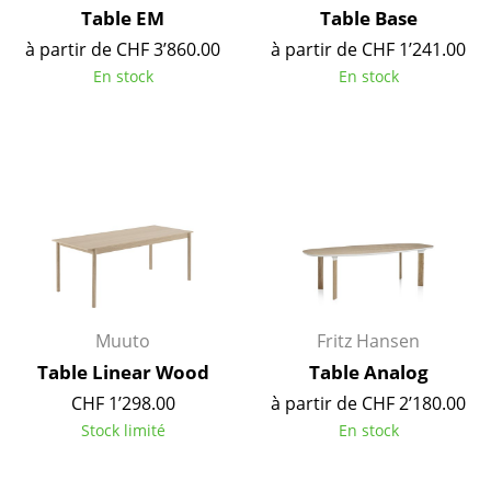
Table EM
Table Base
Lampes sans fil
à partir de CHF 3’860.00
à partir de CHF 1’241.00
... voir tous les luminaires
En stock
En stock
Lits
Lits doubles
Lits simples
Lits empilables
Lits enfants
Tables de chevet et Accessoires de lit
Muuto
Fritz Hansen
Table Linear Wood
Table Analog
... voir tous les lits
CHF 1’298.00
à partir de CHF 2’180.00
Stock limité
En stock
Accessoires
Horloges