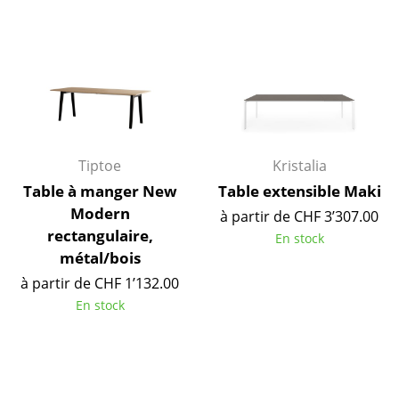
Miroirs
Figurines & Miniatures
Vases
Plateaux
Tiptoe
Kristalia
Accessoires de bureau
Table à manger New
Table extensible Maki
Boîtes de rangement
Modern
à partir de CHF 3’307.00
rectangulaire,
Couvertures
En stock
métal/bois
Coussins
à partir de CHF 1’132.00
En stock
Tapis
Rideaux
... voir tous les accessoires