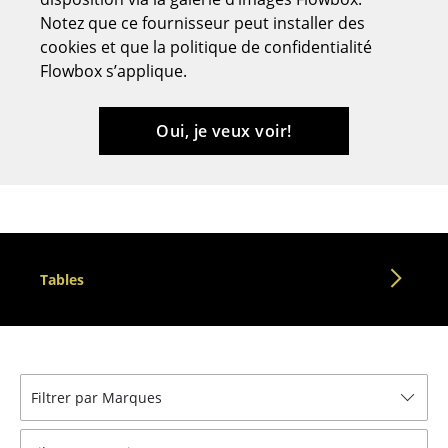
Notez que ce fournisseur peut installer des
Tabourets
cookies et que la politique de confidentialité
Bancs & Chaises longues
Flowbox s’applique.
Poufs poires
Oui, je veux voir!
Chaises de jardin
Chaises enfants
Chaises à bascule
Chaises de bureau
Tables
Chaises de conférence
Fauteuils de direction
Pièces détachées
Filtrer par Marques
... voir tous les sièges