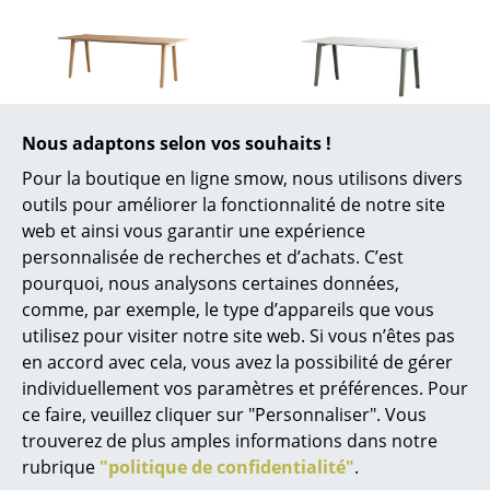
Artemide
Cassina
Fritz Hansen
HAY
Tiptoe
Tiptoe
Nous adaptons selon vos souhaits !
Table à manger New
Table à manger New
Knoll International
Pour la boutique en ligne smow, nous utilisons divers
Modern
Modern
outils pour améliorer la fonctionnalité de notre site
Louis Poulsen
rectangulaire, bois
rectangulaire,
web et ainsi vous garantir une expérience
métal/plastique
à partir de CHF 1’227.00
personnalisée de recherches et d’achats. C’est
Muuto
recyclé
pourquoi, nous analysons certaines données,
Cet article n’est plus
Nils Holger Moormann
comme, par exemple, le type d’appareils que vous
disponible à la livraison.
à partir de CHF 1’179.00
utilisez pour visiter notre site web. Si vous n’êtes pas
Disponible sous 2-3
Richard Lampert
en accord avec cela, vous avez la possibilité de gérer
semaines
individuellement vos paramètres et préférences. Pour
(Délai de livraison donné
Thonet
ce faire, veuillez cliquer sur "Personnaliser". Vous
par le fabricant)
USM Haller
trouverez de plus amples informations dans notre
rubrique
"politique de confidentialité"
.
Vitra