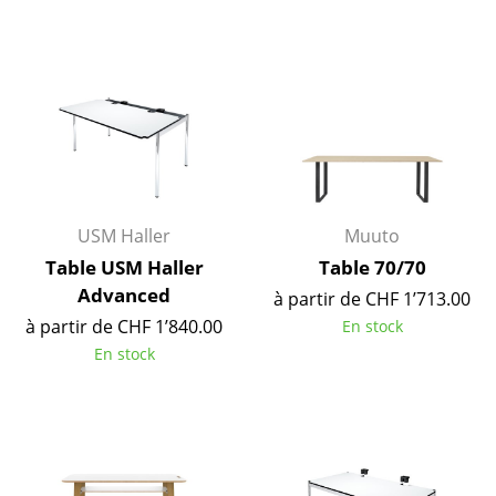
Pièces détachées
... voir toutes les tables
Rangements
Étagères & Armoires
Bibliothèques
USM Haller
Muuto
Étagères murales
Table USM Haller
Table 70/70
Advanced
Buffets & Commodes
à partir de CHF 1’713.00
à partir de CHF 1’840.00
En stock
Meubles TV
En stock
Caissons roulants et Meubles d’appoint
Meubles de bar
Garde-robes