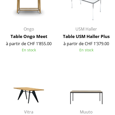
Petits rangements
Pièces détachées
... voir tous les rangements
Ongo
USM Haller
Table Ongo Meet
Table USM Haller Plus
Luminaires
à partir de CHF 1’855.00
à partir de CHF 1’379.00
Suspensions & Plafonniers
En stock
En stock
Lampes de table
Lampes de bureau
Lampadaires et Liseuses
Lampes de sol
Appliques murales
Luminaires d’extérieur
Vitra
Muuto