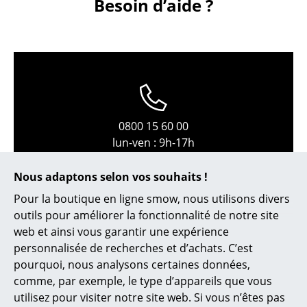
Besoin d’aide ?
Petits rangements
Pièces détachées
... voir tous les rangements
Luminaires
0800 15 60 00
Suspensions & Plafonniers
lun-ven : 9h-17h
Lampes de table
Nous adaptons selon vos souhaits !
Lampes de bureau
Pour la boutique en ligne smow, nous utilisons divers
Lampadaires et Liseuses
outils pour améliorer la fonctionnalité de notre site
web et ainsi vous garantir une expérience
Lampes de sol
personnalisée de recherches et d’achats. C’est
pourquoi, nous analysons certaines données,
Appliques murales
comme, par exemple, le type d’appareils que vous
service@smow.ch
Luminaires d’extérieur
utilisez pour visiter notre site web. Si vous n’êtes pas