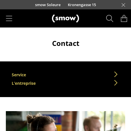
Accéder directement au contenu
smow Soleure
Kronengasse 15
Produits
Contact
Sièges
Chaises de cuisine & salle à manger
Canapés
Service
Fauteuils
L’entreprise
Fauteuils lounge
Chaises
Chaises cantilever
Chaises et Tabourets de bar