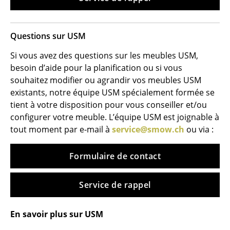
Tables
Tables de repas
Questions sur USM
Tables d’appoint
Si vous avez des questions sur les meubles USM,
besoin d’aide pour la planification ou si vous
Tables basses
souhaitez modifier ou agrandir vos meubles USM
existants, notre équipe USM spécialement formée se
Bureaux & Secrétaires
tient à votre disposition pour vous conseiller et/ou
Secrétaires & Tables PC
configurer votre meuble. L’équipe USM est joignable à
tout moment par e-mail à
service@smow.ch
ou via :
Tables de conférence et Pupitres
Formulaire de contact
Tables hautes & Pupitres
Tables enfants
Service de rappel
Table de jardin
En savoir plus sur USM
Chariots & Dessertes