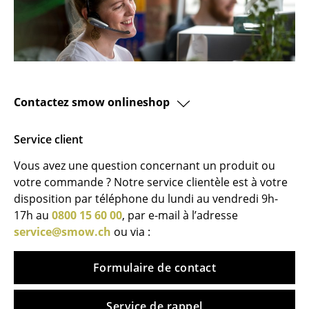
Tabourets
Bancs & Chaises longues
Poufs poires
Chaises de jardin
Contactez smow onlineshop
Chaises enfants
Service client
Chaises à bascule
Vous avez une question concernant un produit ou
votre commande ? Notre service clientèle est à votre
Chaises de bureau
disposition par téléphone du lundi au vendredi 9h-
Chaises de conférence
17h au
0800 15 60 00
, par e-mail à l’adresse
service@smow.ch
ou via :
Fauteuils de direction
Pièces détachées
Formulaire de contact
... voir tous les sièges
Service de rappel