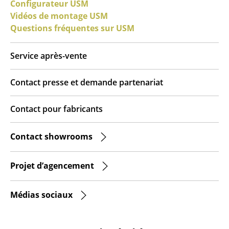
Configurateur USM
Pièces détachées
Vidéos de montage USM
Questions fréquentes sur USM
... voir toutes les tables
Rangements
Service après-vente
Étagères & Armoires
Contact presse et demande partenariat
Bibliothèques
Contact pour fabricants
Étagères murales
Contact showrooms
Buffets & Commodes
Meubles TV
Projet d’agencement
Caissons roulants et Meubles d’appoint
Médias sociaux
Meubles de bar
Garde-robes