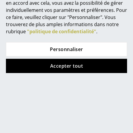
en accord avec cela, vous avez la possibilité de gérer
Lampes sans fil
individuellement vos paramètres et préférences. Pour
ce faire, veuillez cliquer sur "Personnaliser". Vous
... voir tous les luminaires
trouverez de plus amples informations dans notre
rubrique
"politique de confidentialité"
.
Lits
Lits doubles
Personnaliser
Lits simples
Contacter showroom
Accepter tout
Lits empilables
Lits enfants
Tables de chevet et Accessoires de lit
... voir tous les lits
Accessoires
Aide & service
Horloges