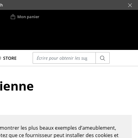
ch
Mon panier
Saisir un critère
STORE
Lits
lienne
Lits doubles
Lits simples
Lits empilables
Lits enfants
ses
Tables de chevet et
Accessoires de lit
s montrer les plus beaux exemples d’ameublement,
... voir tous les lits
otez que ce fournisseur peut installer des cookies et