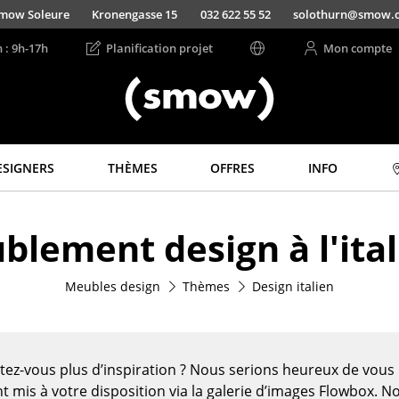
mow Soleure
Kronengasse 15
032 622 55 52
solothurn@smow.
n : 9h-17h
Planification projet
Mon compte
ESIGNERS
THÈMES
OFFRES
INFO
Rangements
Luminaires
lement design à l'ita
Étagères & Armoires
Suspensions &
Plafonniers
Bibliothèques
Lampes de table
Meubles design
Thèmes
Design italien
Étagères murales
Lampes de bureau
Buffets & Commodes
Lampadaires et Liseu
Meubles TV
Lampes de sol
Caissons roulants et
tez-vous plus d’inspiration ? Nous serions heureux de vou
Meubles d’appoint
Appliques murales
t mis à votre disposition via la galerie d’images Flowbox. N