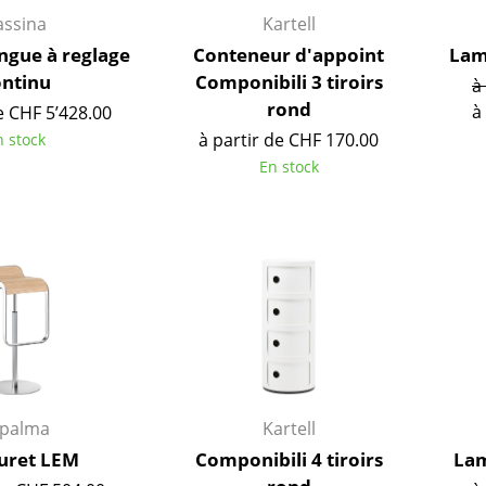
assina
Kartell
ongue à reglage
Conteneur d'appoint
Lam
ontinu
Componibili 3 tiroirs
à
rond
à
e CHF 5’428.00
à partir de CHF 170.00
n stock
En stock
Maison
Salon et Salle de séjour
apalma
Kartell
Cuisine & Salle à manger
uret LEM
Componibili 4 tiroirs
Lam
Chambre à coucher