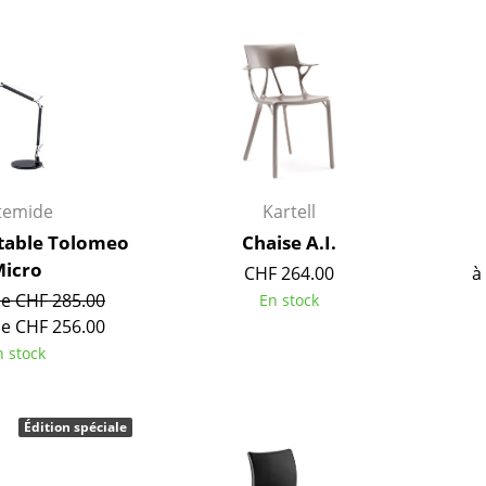
Richard Lampert
Ludwig Mies van der Roh
Thonet
Marcel Breuer
USM Haller
Philippe Starck
Vitra
Ronan & Erwan Bouroull
... toutes les marques A-Z
... tous les designers A-Z
Nouveauté smow
Inspiration
temide
Kartell
Éditions spéciales
table Tolomeo
Chaise A.I.
Classiques du design
icro
CHF 264.00
à
Les femmes dans le 
de CHF 285.00
En stock
Design Bauhaus
de CHF 256.00
n stock
Design Mid-Century
Design scandinave
Design italien
Édition spéciale
Design durable
Matériaux naturels