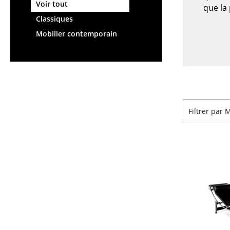
Chaises et Tabourets de
Tables hautes & Pupitres
Voir tout
que la 
bar
Tables enfants
Classiques
Tabourets
Table de jardin
Mobilier contemporain
Bancs & Chaises longues
Chariots & Dessertes
Poufs poires
Pièces détachées
Chaises de jardin
... voir toutes les tables
Chaises enfants
Chaises à bascule
Filtrer par
Chaises de bureau
Chaises de conférence
Fauteuils de direction
Pièces détachées
... voir tous les sièges
Accessoires
Horloges
Miroirs