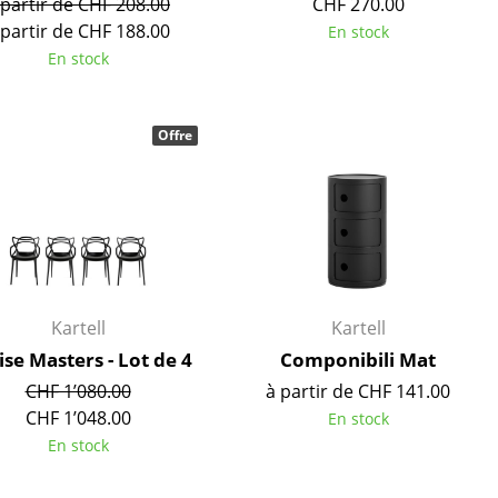
 partir de CHF 208.00
CHF 270.00
Accueil & Réception
 partir de CHF 188.00
En stock
Cantines & Espaces communs
En stock
Solutions par branche
Travailler en sécurité
Offre
L’original
Kartell
Kartell
se Masters - Lot de 4
Componibili Mat
CHF 1’080.00
à partir de CHF 141.00
CHF 1’048.00
En stock
En stock