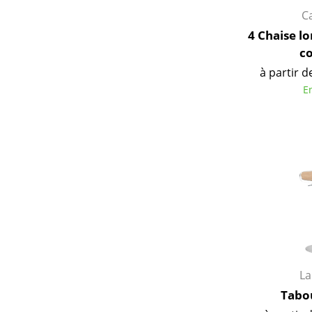
C
Figurines & Miniatures
Vases
4 Chaise l
c
Plateaux
à partir d
Accessoires de bureau
E
Boîtes de rangement
Couvertures
Coussins
Tapis
Rideaux
... voir tous les
accessoires
L
Tabo