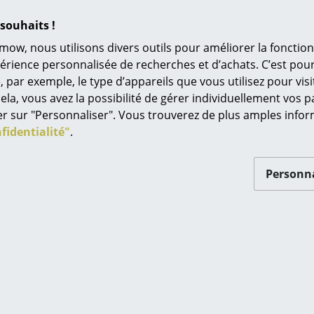
Univers de couleurs
souhaits !
L’original
mow, nous utilisons divers outils pour améliorer la fonction
Idées cadeaux
périence personnalisée de recherches et d’achats. C’est po
ar exemple, le type d’appareils que vous utilisez pour visit
L
assina
Magis
ela, vous avez la possibilité de gérer individuellement vos 
ongue à reglage
Air-Chair
À
quer sur "Personnaliser". Vous trouverez de plus amples inf
u - édition
Co
CHF 176.00
s
fidentialité"
.
saire 60 ans
En stock
Re
e CHF 8’069.00
à 
Tr
Personna
e CHF 7’262.00
N
n stock
in d’oeil
Me
es