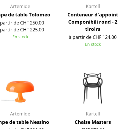
Artemide
Kartell
pe de table Tolomeo
Conteneur d'appoint
Componibili rond - 2
 partir de CHF 250.00
tiroirs
 partir de CHF 225.00
En stock
à partir de CHF 124.00
En stock
Bureau
Poste de travail
Artemide
Kartell
Bureau de direction
pe de table Nessino
Chaise Masters
Salles de réunion