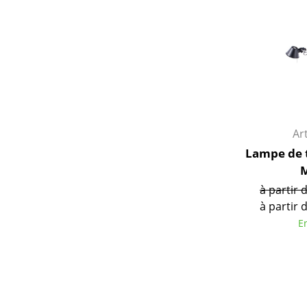
Ar
Lampe de 
M
à partir 
à partir 
E