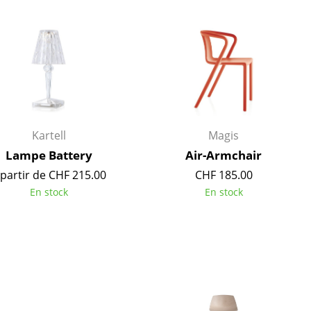
e
ec
Kartell
Magis
Lampe Battery
Air-Armchair
 partir de CHF 215.00
CHF 185.00
design
En stock
En stock