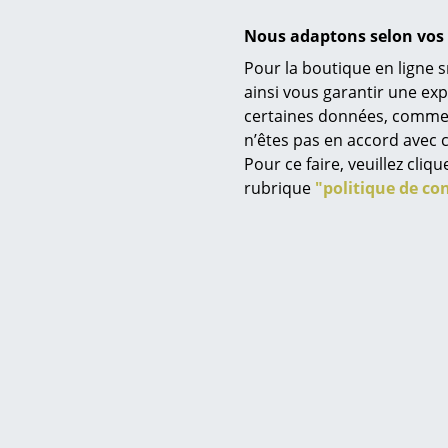
Nous adaptons selon vos 
Pour la boutique en ligne s
ainsi vous garantir une ex
certaines données, comme, p
Service
C
n’êtes pas en accord avec c
4 Chaise l
Contact
Pour ce faire, veuillez cli
contin
Paiement
rubrique
"politique de con
anniver
Livraison
à partir d
FAQ
à partir d
Retours & échanges
E
Vos avantages en un cl
CGV
Protection des donné
Saisir un critère