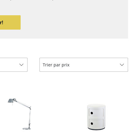
r
ires
r!
Trier par prix