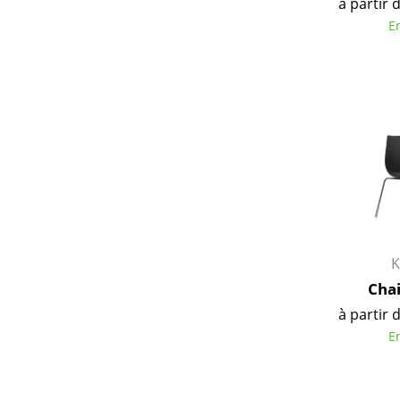
à partir 
E
K
Cha
à partir 
E