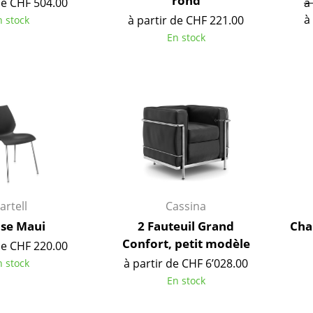
rond
de CHF 504.00
à
Chambre enfant
à
à partir de CHF 221.00
n stock
Bureau
En stock
Entrée & Couloir
Salle de Bain
Cellier & Buanderie
Jardin & Balcon
Marques
Designers
Artemide
Alvar Aalto
Cassina
Arne Jacobsen
Fritz Hansen
Charles & Ray Eames
artell
Cassina
HAY
Eero Saarinen
ise Maui
2 Fauteuil Grand
Chai
Knoll International
Egon Eiermann
Confort, petit modèle
de CHF 220.00
Louis Poulsen
Eileen Gray
à partir de CHF 6’028.00
n stock
Muuto
Jean Prouvé
En stock
Nils Holger Moormann
Le Corbusier