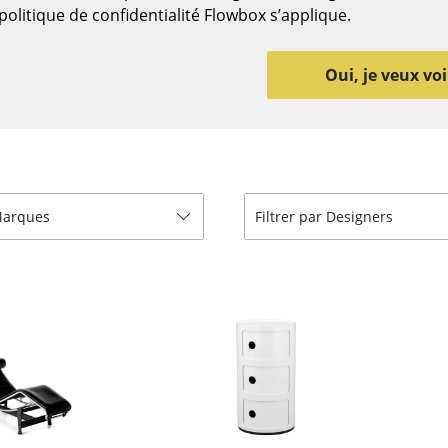
Meubles de bar
Luminaires d’extérieu
politique de confidentialité Flowbox s’applique.
Garde-robes
Lampes sans fil
Petits rangements
... voir tous les lumina
Oui, je veux voi
Pièces détachées
... voir tous les rangements
Configurateur USM Haller
 Marques
Filtrer par Designers