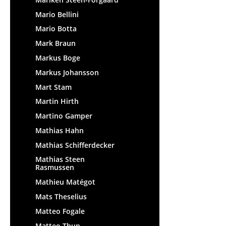
Figurines & Miniatures
Mario Bellini
Vases
Mario Botta
Plateaux
Mark Braun
Accessoires de bureau
Markus Boge
Boîtes de rangement
Markus Johansson
Couvertures
Mart Stam
Coussins
Martin Hirth
Tapis
Martino Gamper
Rideaux
Mathias Hahn
... voir tous les
Mathias Schifferdecker
accessoires
Mathias Steen
Rasmussen
Mathieu Matégot
Mats Theselius
Matteo Fogale
Matteo Thun