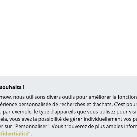
Chambre enfant
Bureau
Entrée & Couloir
Salle de Bain
Cellier & Buanderie
Jardin & Balcon
Marques
Designers
Artemide
Alvar Aalto
Cassina
Arne Jacobsen
souhaits !
Fritz Hansen
Charles & Ray Eames
HAY
Eero Saarinen
mow, nous utilisons divers outils pour améliorer la fonction
périence personnalisée de recherches et d’achats. C’est po
Knoll International
Egon Eiermann
ar exemple, le type d’appareils que vous utilisez pour visit
Louis Poulsen
Eileen Gray
ela, vous avez la possibilité de gérer individuellement vos 
Muuto
Jean Prouvé
quer sur "Personnaliser". Vous trouverez de plus amples inf
Nils Holger Moormann
Le Corbusier
fidentialité"
.