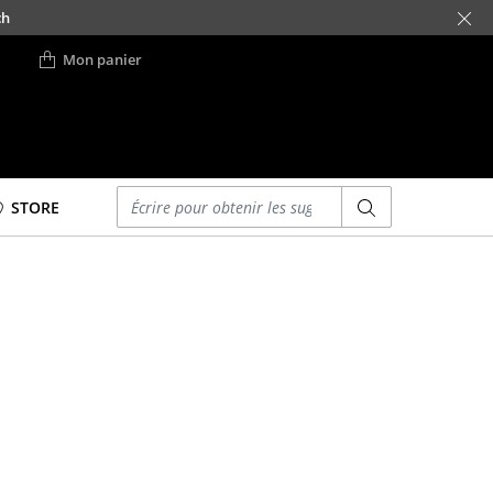
ch
Mon panier
Saisir un critère
STORE
Lits
Lits doubles
Lits simples
Lits empilables
Lits enfants
ses
Tables de chevet et
Accessoires de lit
... voir tous les lits