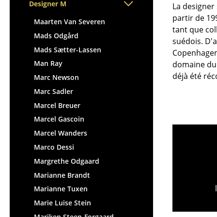
Chaises et Tabourets de
Tables hautes & Pupitres
Designer M
La designer 
bar
Tables enfants
partir de 19
Maarten Van Severen
Tabourets
tant que col
Table de jardin
Mads Odgård
Bancs & Chaises longues
suédois. D'a
Chariots & Dessertes
Mads Sætter-Lassen
Poufs poires
Copenhagen. 
Pièces détachées
Man Ray
domaine du 
Chaises de jardin
... voir toutes les tables
déjà été réc
Marc Newson
Chaises enfants
Marc Sadler
Chaises à bascule
Marcel Breuer
Chaises de bureau
Chaises de conférence
Marcel Gascoin
Fauteuils de direction
Marcel Wanders
Pièces détachées
Marco Dessi
... voir tous les sièges
Margrethe Odgaard
Marianne Brandt
Accessoires
Marianne Tuxen
Horloges
Marie Luise Stein
Miroirs
Mariken Steen-Forgaard