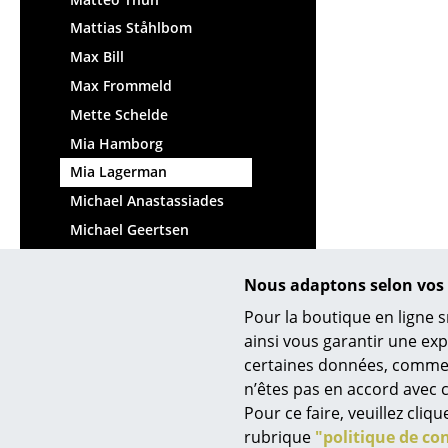
Mattias Ståhlbom
Max Bill
Max Frommeld
Mette Schelde
Mia Hamborg
Mia Lagerman
Michael Anastassiades
Michael Geertsen
Michael Hilgers
Nous adaptons selon vos 
Michael Schwebius
Pour la boutique en ligne s
Michael Thonet
ainsi vous garantir une ex
Michel Charlot
certaines données, comme, p
Michele De Lucchi
n’êtes pas en accord avec c
Midgard Werkdesign
Pour ce faire, veuillez cli
Mika Tolvanen
rubrique
"politique de con