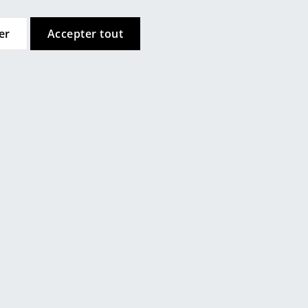
e
er
Accepter tout
ec
design
Avis des clients