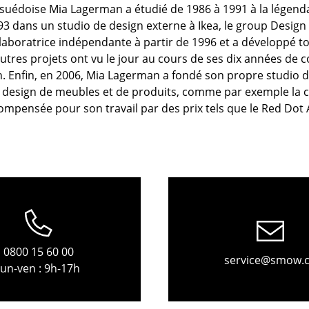
Meubles de bar
Luminaires d’extérieu
suédoise Mia Lagerman a étudié de 1986 à 1991 à la légenda
Garde-robes
Lampes sans fil
93 dans un studio de design externe à Ikea, le group Design 
laboratrice indépendante à partir de 1996 et a développé t
Petits rangements
... voir tous les lumina
utres projets ont vu le jour au cours de ses dix années de c
Pièces détachées
Enfin, en 2006, Mia Lagerman a fondé son propre studio de 
... voir tous les rangements
design de meubles et de produits, comme par exemple la ch
ompensée pour son travail par des prix tels que le Red Dot Aw
Configurateur USM Haller
0800 15 60 00
service@smow.
lun-ven : 9h-17h