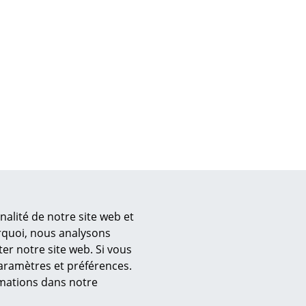
Accueil & Réception
Cantines & Espaces communs
Solutions par branche
Travailler en sécurité
L’original
nalité de notre site web et
urquoi, nous analysons
er notre site web. Si vous
paramètres et préférences.
ormations dans notre