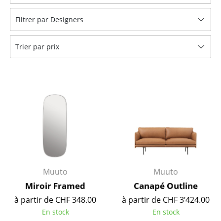
Tabourets
Filtrer par Designers
Bancs & Chaises longues
Trier par prix
Poufs poires
Chaises de jardin
Chaises enfants
Chaises à bascule
Chaises de bureau
Chaises de conférence
Fauteuils de direction
Muuto
Muuto
Miroir Framed
Canapé Outline
Pièces détachées
à partir de CHF 348.00
à partir de CHF 3’424.00
... voir tous les sièges
En stock
En stock