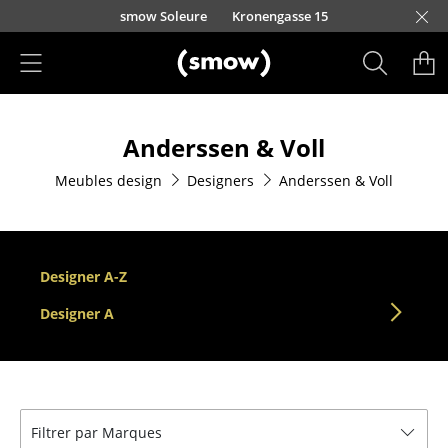
Accéder directement au contenu
smow Soleure
Kronengasse 15
Produits
Anderssen & Voll
Sièges
Meubles design
Designers
Anderssen & Voll
Chaises de cuisine & salle à manger
Canapés
Fauteuils
Designer A-Z
Fauteuils lounge
Designer A
Chaises
Chaises cantilever
Filtrer par Marques
Chaises et Tabourets de bar