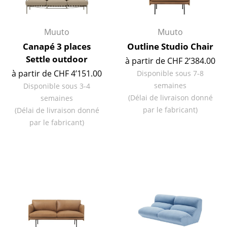
Miroirs
Muuto
Muuto
Figurines & Miniatures
Canapé 3 places
Outline Studio Chair
Vases
Settle outdoor
à partir de CHF 2’384.00
à partir de CHF 4’151.00
Disponible sous 7-8
Plateaux
semaines
Disponible sous 3-4
Accessoires de bureau
(Délai de livraison donné
semaines
par le fabricant)
(Délai de livraison donné
Boîtes de rangement
par le fabricant)
Couvertures
Coussins
Tapis
Rideaux
... voir tous les accessoires