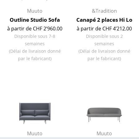
Espaces
Muuto
&Tradition
Outline Studio Sofa
Canapé 2 places Hi Lo
Maison
à partir de CHF 2’960.00
à partir de CHF 4’212.00
Salon et Salle de séjour
Disponible sous 7-8
Disponible sous 2
semaines
semaines
Cuisine & Salle à manger
(Délai de livraison donné
(Délai de livraison donné
par le fabricant)
par le fabricant)
Chambre à coucher
Chambre enfant
Bureau
Entrée & Couloir
Salle de Bain
Cellier & Buanderie
Muuto
Muuto
Jardin & Balcon