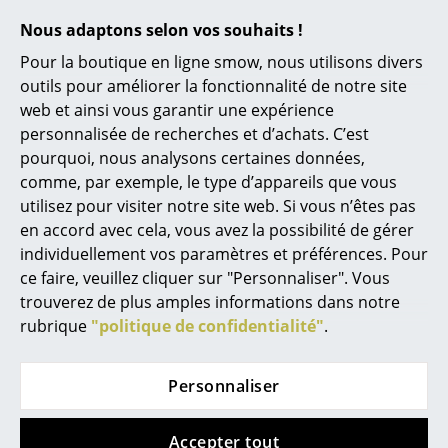
Outline Highback
Canapé Oslo
Nous adaptons selon vos souhaits !
Bureau
Sofa
à partir de CHF 3’168.00
Pour la boutique en ligne smow, nous utilisons divers
à partir de CHF 4’255.00
Disponible sous 6-7
Poste de travail
outils pour améliorer la fonctionnalité de notre site
semaines
Disponible sous 7-8
web et ainsi vous garantir une expérience
(Délai de livraison donné
semaines
Bureau de direction
personnalisée de recherches et d’achats. C’est
par le fabricant)
(Délai de livraison donné
Salles de réunion
pourquoi, nous analysons certaines données,
par le fabricant)
comme, par exemple, le type d’appareils que vous
Accueil & Réception
utilisez pour visiter notre site web. Si vous n’êtes pas
en accord avec cela, vous avez la possibilité de gérer
Cantines & Espaces communs
individuellement vos paramètres et préférences. Pour
Solutions par branche
ce faire, veuillez cliquer sur "Personnaliser". Vous
trouverez de plus amples informations dans notre
Travailler en sécurité
rubrique
"politique de confidentialité"
.
Marques & Designers
Personnaliser
&Tradition
Muuto
Marques
Canapé 1 place Hi Lo
Canapé In Situ
Accepter tout