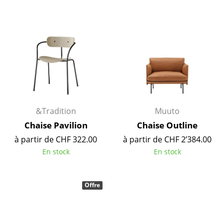
Tables
Tables de repas
Tables d’appoint
Tables basses
Bureaux & Secrétaires
&Tradition
Muuto
Secrétaires & Tables PC
Chaise Pavilion
Chaise Outline
Tables de conférence et Pupitres
à partir de CHF 322.00
à partir de CHF 2’384.00
En stock
En stock
Tables hautes & Pupitres
Tables enfants
Offre
Table de jardin
Chariots & Dessertes