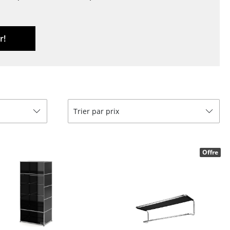
r
ires
r!
Trier par prix
Offre