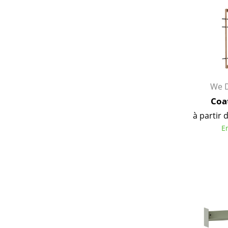
We 
Coa
à partir 
E