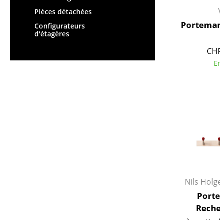
Figurines & Miniatures
Pièces détachées
Vases
Porteman
Configurateurs
d'étagères
Plateaux
CHF
Accessoires de bureau
E
Boîtes de rangement
Couvertures
Coussins
Tapis
Rideaux
... voir tous les
accessoires
Nils Hol
Port
Reche