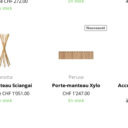
à
de CHF 272.00
En stock
Chambre enfant
n stock
Bureau
Entrée & Couloir
Salle de Bain
Nouveauté
Cellier & Buanderie
Jardin & Balcon
Marques
Designers
Artemide
Alvar Aalto
Cassina
Arne Jacobsen
anotta
Peruse
Fritz Hansen
Charles & Ray Eames
eau Sciangai
Porte-manteau Xylo
Acc
HAY
Eero Saarinen
e CHF 1’051.00
CHF 1’247.00
Knoll International
Egon Eiermann
à
n stock
En stock
Louis Poulsen
Eileen Gray
Muuto
Jean Prouvé
Nils Holger Moormann
Le Corbusier