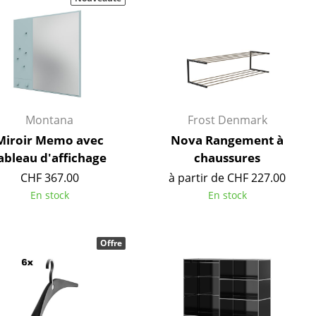
e
ec
Montana
Frost Denmark
Miroir Memo avec
Nova Rangement à
ableau d'affichage
chaussures
CHF 367.00
à partir de CHF 227.00
design
En stock
En stock
Offre