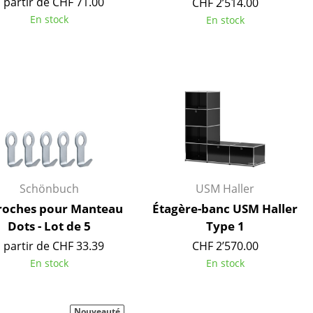
 partir de CHF 71.00
CHF 2’514.00
Accueil & Réception
En stock
En stock
Cantines & Espaces communs
Solutions par branche
Travailler en sécurité
L’original
Schönbuch
USM Haller
roches pour Manteau
Étagère-banc USM Haller
Dots - Lot de 5
Type 1
 partir de CHF 33.39
CHF 2’570.00
En stock
En stock
Nouveauté