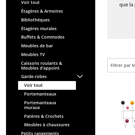
Chaises et Tabourets de
Tables hautes & Pupitres
Voir tout
que la 
bar
Tables enfants
Étagères & Armoires
Tabourets
Table de jardin
Bibliothèques
Bancs & Chaises longues
Chariots & Dessertes
Étagères murales
Poufs poires
Pièces détachées
Buffets & Commodes
Chaises de jardin
... voir toutes les tables
Meubles de bar
Chaises enfants
Meubles TV
Chaises à bascule
Caissons roulants &
Filtrer par
Chaises de bureau
Meubles d'appoint
Chaises de conférence
Garde-robes
Fauteuils de direction
Voir tout
Pièces détachées
Portemanteaux
... voir tous les sièges
Portemanteaux
muraux
Accessoires
Patères & Crochets
Horloges
Meubles à chaussures
Miroirs
Petits rangements