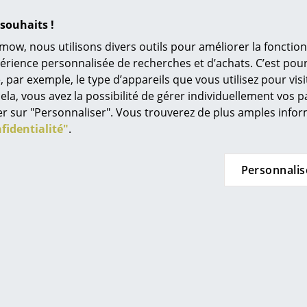
Univers de couleurs
souhaits !
L’original
mow, nous utilisons divers outils pour améliorer la fonction
iptoe
Schönbuch
Idées cadeaux
périence personnalisée de recherches et d’achats. C’est po
urale Pli Slim
Crochets muraux Bulb
Ci
ar exemple, le type d’appareils que vous utilisez pour visit
L
 de CHF 37.38
à partir de CHF 112.00
ela, vous avez la possibilité de gérer individuellement vos 
n stock
En stock
À
quer sur "Personnaliser". Vous trouverez de plus amples inf
Stoc
s
fidentialité"
.
stoc
Re
ouv
Tr
Personnalis
N
in d’oeil
Me
es