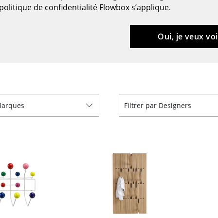
Meubles de bar
Luminaires d’extérieu
politique de confidentialité Flowbox s’applique.
Garde-robes
Lampes sans fil
Petits rangements
... voir tous les lumina
Oui, je veux voi
Pièces détachées
... voir tous les rangements
Configurateur USM Haller
 Marques
Filtrer par Designers