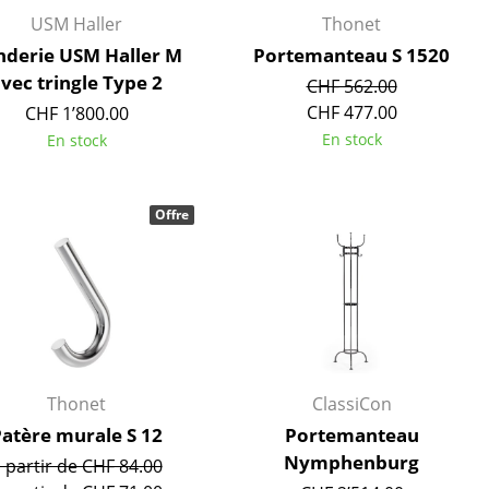
USM Haller
Thonet
nderie USM Haller M
Portemanteau S 1520
vec tringle Type 2
CHF 562.00
CHF 477.00
CHF 1’800.00
En stock
En stock
Offre
Bureau
Thonet
ClassiCon
Poste de travail
atère murale S 12
Portemanteau
Bureau de direction
Nymphenburg
 partir de CHF 84.00
Salles de réunion