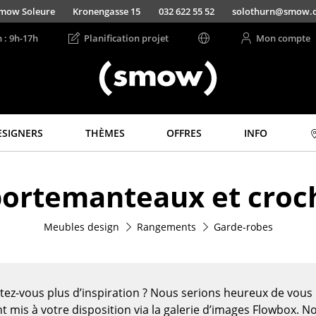
mow Soleure
Kronengasse 15
032 622 55 52
solothurn@smow.
n : 9h-17h
Planification projet
Mon compte
ESIGNERS
THÈMES
OFFRES
INFO
Rangements
Luminaires
 portemanteaux et cro
Étagères & Armoires
Suspensions &
Plafonniers
Bibliothèques
Lampes de table
Meubles design
Rangements
Garde-robes
Étagères murales
Lampes de bureau
Buffets & Commodes
Lampadaires et Liseu
Meubles TV
Lampes de sol
Caissons roulants et
tez-vous plus d’inspiration ? Nous serions heureux de vou
Meubles d’appoint
Appliques murales
t mis à votre disposition via la galerie d’images Flowbox. N