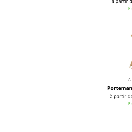
à partir 
E
Z
Portemant
à partir d
E