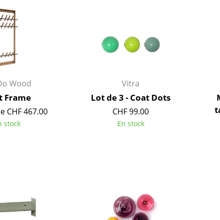
Richard Lampert
Ludwig Mies van der Roh
Thonet
Marcel Breuer
USM Haller
Philippe Starck
Vitra
Ronan & Erwan Bouroull
... toutes les marques A-Z
... tous les designers A-Z
Nouveauté smow
Do Wood
Vitra
Inspiration
t Frame
Lot de 3 - Coat Dots
Éditions spéciales
t
de CHF 467.00
CHF 99.00
Classiques du design
n stock
En stock
Les femmes dans le 
Design Bauhaus
Design Mid-Century
Design scandinave
Design italien
Design durable
Matériaux naturels