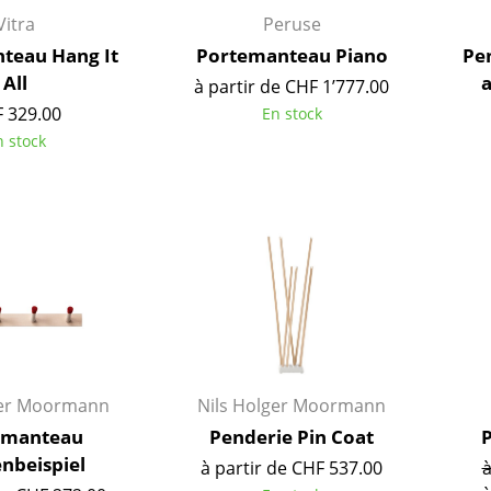
Vitra
Peruse
teau Hang It
Portemanteau Piano
Pe
All
a
à partir de CHF 1’777.00
 329.00
En stock
n stock
Maison
ger Moormann
Nils Holger Moormann
Salon et Salle de séjour
emanteau
Penderie Pin Coat
P
Cuisine & Salle à manger
nbeispiel
à partir de CHF 537.00
à
Chambre à coucher