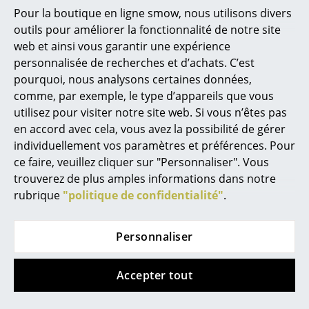
Petits rangements
Pour la boutique en ligne smow, nous utilisons divers
outils pour améliorer la fonctionnalité de notre site
Pièces détachées
web et ainsi vous garantir une expérience
Aide & service
personnalisée de recherches et d’achats. C’est
... voir tous les rangements
pourquoi, nous analysons certaines données,
Contact
comme, par exemple, le type d’appareils que vous
Paiement
Luminaires
utilisez pour visiter notre site web. Si vous n’êtes pas
Livraison
Suspensions & Plafonniers
en accord avec cela, vous avez la possibilité de gérer
FAQ
individuellement vos paramètres et préférences. Pour
Retours & échanges
Lampes de table
ce faire, veuillez cliquer sur "Personnaliser". Vous
Vos avantages en un clin d’oeil
trouverez de plus amples informations dans notre
Lampes de bureau
Construction sur mesure USM
rubrique
"politique de confidentialité"
.
Lampadaires et Liseuses
Nous vous proposons
Personnaliser
Lampes de sol
Livraison gratuite vers l’Allemagne
Livraison rapide
Appliques murales
Accepter tout
Retour sous 30 jours
Conseiller personnel
Luminaires d’extérieur