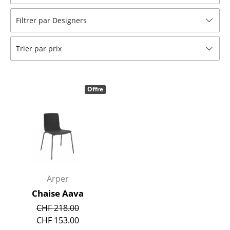
Tabourets
Filtrer par Designers
Bancs & Chaises longues
Trier par prix
Poufs poires
Chaises de jardin
Offre
Chaises enfants
Chaises à bascule
Chaises de bureau
Chaises de conférence
Fauteuils de direction
Arper
Chaise Aava
Pièces détachées
CHF 218.00
... voir tous les sièges
CHF 153.00