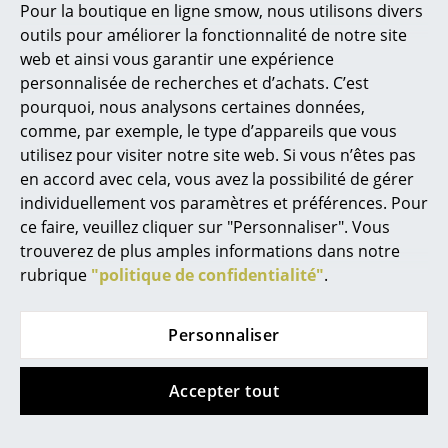
Pour la boutique en ligne smow, nous utilisons divers
Petits rangements
outils pour améliorer la fonctionnalité de notre site
Aide & service
Pièces détachées
web et ainsi vous garantir une expérience
personnalisée de recherches et d’achats. C’est
Contact
... voir tous les rangements
pourquoi, nous analysons certaines données,
Paiement
comme, par exemple, le type d’appareils que vous
Livraison
Luminaires
utilisez pour visiter notre site web. Si vous n’êtes pas
FAQ
en accord avec cela, vous avez la possibilité de gérer
Suspensions & Plafonniers
Retours & échanges
individuellement vos paramètres et préférences. Pour
Vos avantages en un clin d’oeil
Lampes de table
ce faire, veuillez cliquer sur "Personnaliser". Vous
Construction sur mesure USM
trouverez de plus amples informations dans notre
Lampes de bureau
rubrique
"politique de confidentialité"
.
Nous vous proposons
Lampadaires et Liseuses
Livraison gratuite vers l’Allemagne
Personnaliser
Lampes de sol
Livraison rapide
Retour sous 30 jours
Appliques murales
Accepter tout
Conseiller personnel
Luminaires d’extérieur
Paiement sécurisé par cryptage SSL