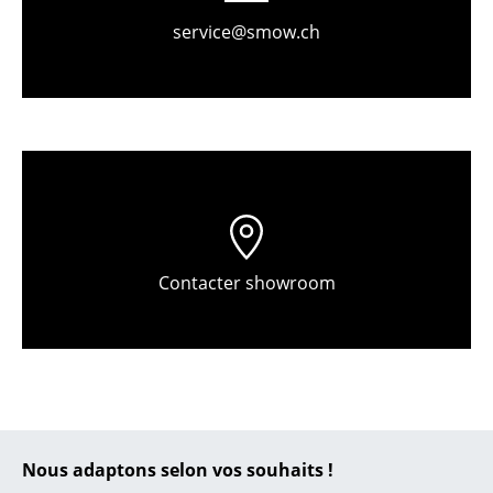
Pièces détachées
service@smow.ch
... voir toutes les tables
Rangements
Étagères & Armoires
Bibliothèques
Étagères murales
Contacter showroom
Buffets & Commodes
Meubles TV
Caissons roulants et Meubles d’appoint
Meubles de bar
Garde-robes
Nous adaptons selon vos souhaits !