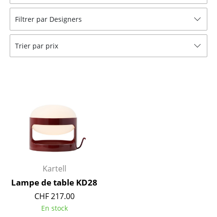
Tabourets
Filtrer par Designers
Bancs & Chaises longues
Trier par prix
Poufs poires
Chaises de jardin
Chaises enfants
Chaises à bascule
Chaises de bureau
Chaises de conférence
Fauteuils de direction
Kartell
Lampe de table KD28
Pièces détachées
CHF 217.00
... voir tous les sièges
En stock