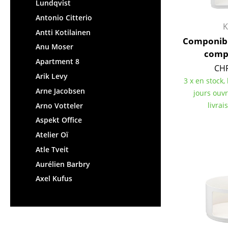
Lundqvist
Antonio Citterio
K
Antti Kotilainen
Componibi
Anu Moser
comp
Apartment 8
CHF
Arik Levy
3 x en stock,
Arne Jacobsen
jours ouv
livrai
Arno Votteler
Aspekt Office
Atelier Oï
Atle Tveit
Aurélien Barbry
Axel Kufus