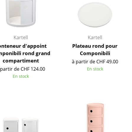
Kartell
Kartell
onteneur d'appoint
Plateau rond pour
ponibili rond grand
Componibili
compartiment
à partir de CHF 49.00
 partir de CHF 124.00
En stock
En stock
Bureau
Poste de travail
Bureau de direction
Salles de réunion