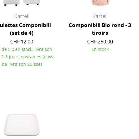
Accueil & Réception
Cantines & Espaces communs
Kartell
Kartell
Solutions par branche
ulettes Componibili
Componibili Bio rond - 3
Travailler en sécurité
(set de 4)
tiroirs
CHF 12.00
CHF 250.00
 de 5 x en stock, livraison
En stock
 2-3 jours ouvrables (pays
L’original
de livraison Suisse)