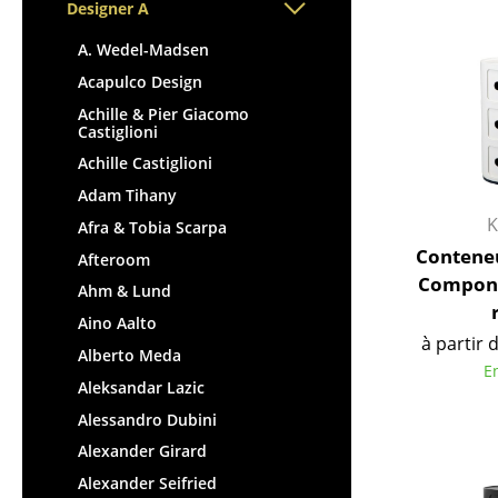
Chaises et Tabourets de
Tables hautes & Pupitres
Designer A
bar
Tables enfants
A. Wedel-Madsen
Tabourets
Table de jardin
Acapulco Design
Bancs & Chaises longues
Chariots & Dessertes
Achille & Pier Giacomo
Poufs poires
Pièces détachées
Castiglioni
Chaises de jardin
... voir toutes les tables
Achille Castiglioni
Chaises enfants
Adam Tihany
Chaises à bascule
K
Afra & Tobia Scarpa
Chaises de bureau
Contene
Afteroom
Chaises de conférence
Componib
Ahm & Lund
Fauteuils de direction
Aino Aalto
Pièces détachées
à partir 
Alberto Meda
... voir tous les sièges
E
Aleksandar Lazic
Accessoires
Alessandro Dubini
Alexander Girard
Horloges
Alexander Seifried
Miroirs