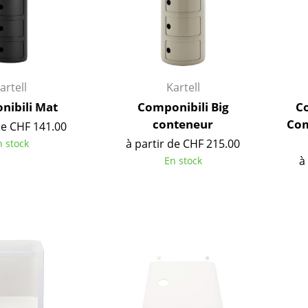
artell
Kartell
ibili Mat
Componibili Big
C
conteneur
Com
de CHF 141.00
à partir de CHF 215.00
n stock
à
En stock
Maison
Salon et Salle de séjour
Cuisine & Salle à manger
Chambre à coucher