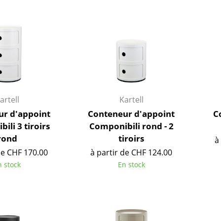
Meubles de bar
Luminaires d’extérieu
Garde-robes
Lampes sans fil
Petits rangements
... voir tous les lumina
Pièces détachées
... voir tous les rangements
Configurateur USM Haller
artell
Kartell
ur d'appoint
Conteneur d'appoint
Co
ili 3 tiroirs
Componibili rond - 2
rond
tiroirs
à
de CHF 170.00
à partir de CHF 124.00
n stock
En stock