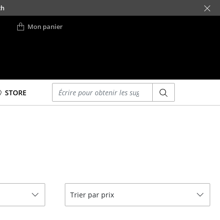
ch
Mon panier
Saisir un critère
STORE
Lits
Lits doubles
Lits simples
Lits empilables
Lits enfants
ses
Tables de chevet et
Trier par prix
Accessoires de lit
... voir tous les lits