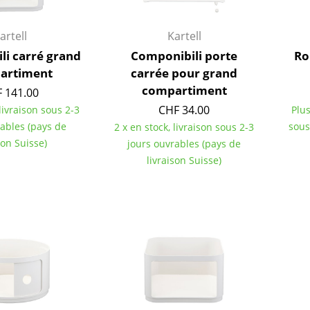
Chambre enfant
Bureau
artell
Kartell
Entrée & Couloir
li carré grand
Componibili porte
Ro
Salle de Bain
artiment
carrée pour grand
Cellier & Buanderie
compartiment
 141.00
Jardin & Balcon
CHF 34.00
 livraison sous 2-3
Plus
rables (pays de
sous
2 x en stock, livraison sous 2-3
Marques
Designers
son Suisse)
jours ouvrables (pays de
Artemide
Alvar Aalto
livraison Suisse)
Cassina
Arne Jacobsen
Fritz Hansen
Charles & Ray Eames
HAY
Eero Saarinen
Knoll International
Egon Eiermann
Louis Poulsen
Eileen Gray
Muuto
Jean Prouvé
Nils Holger Moormann
Le Corbusier