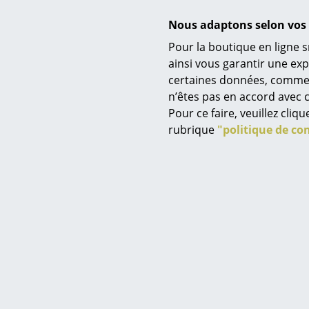
ont égaleme
Nous adaptons selon vos 
En 1950, ell
Pour la boutique en ligne s
Anna Castell
ainsi vous garantir une ex
d'architectu
certaines données, comme, p
Service
fonctionnels
n’êtes pas en accord avec c
abrite aujou
Contact
Pour ce faire, veuillez cli
Paiement
rubrique
"politique de con
Bien que Kar
Livraison
Ferrieri com
marqué de ma
FAQ
a développé
Retours & échanges
pour un desi
Vos avantages en un cl
simples, éta
CGV
une grande 
Protection des donné
économiques
Saisir un critère