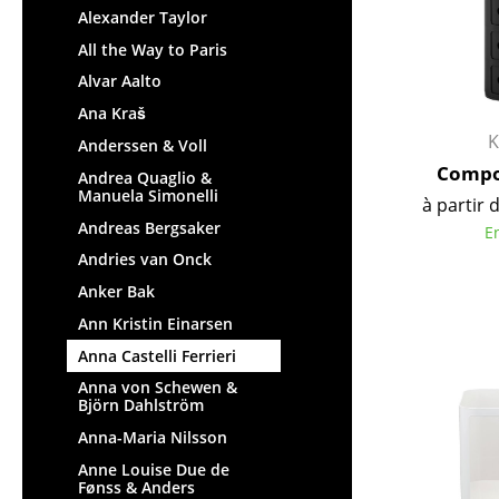
Alexander Taylor
Figurines & Miniatures
All the Way to Paris
Vases
Alvar Aalto
Plateaux
Ana Kraš
Accessoires de bureau
K
Anderssen & Voll
Boîtes de rangement
Compon
Andrea Quaglio &
Couvertures
Manuela Simonelli
à partir 
Coussins
Andreas Bergsaker
E
Tapis
Andries van Onck
Rideaux
Anker Bak
... voir tous les
accessoires
Ann Kristin Einarsen
Anna Castelli Ferrieri
Anna von Schewen &
Björn Dahlström
Anna-Maria Nilsson
Anne Louise Due de
Fønss & Anders