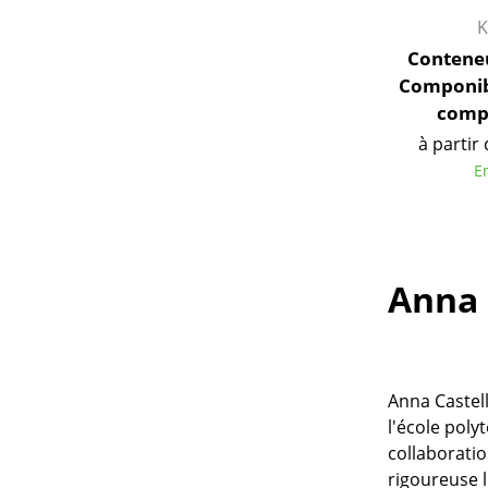
K
Contene
Componibi
comp
à partir
E
Anna 
Anna Castell
l'école poly
collaboratio
rigoureuse l