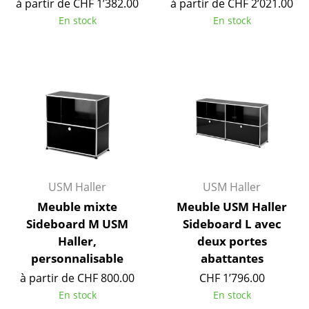
à partir de CHF 1’382.00
à partir de CHF 2’021.00
Pièces détachées
En stock
En stock
... voir toutes les tables
Rangements
Étagères & Armoires
Bibliothèques
Étagères murales
Buffets & Commodes
USM Haller
USM Haller
Meuble mixte
Meuble USM Haller
Meubles TV
Sideboard M USM
Sideboard L avec
Caissons roulants et Meubles d’appoint
Haller,
deux portes
personnalisable
abattantes
Meubles de bar
à partir de CHF 800.00
CHF 1’796.00
Garde-robes
En stock
En stock