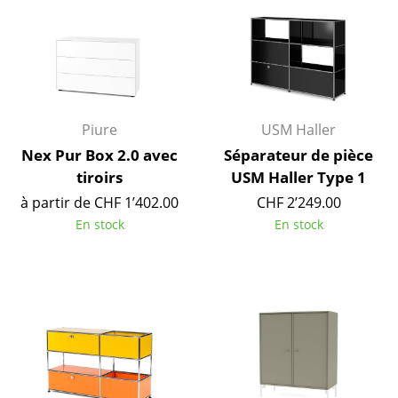
Miroirs
Figurines & Miniatures
Vases
Piure
USM Haller
Plateaux
Nex Pur Box 2.0 avec
Séparateur de pièce
Accessoires de bureau
tiroirs
USM Haller Type 1
Boîtes de rangement
à partir de CHF 1’402.00
CHF 2’249.00
En stock
En stock
Couvertures
Coussins
Tapis
Rideaux
... voir tous les accessoires