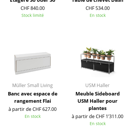
CHF 840.00
CHF 534.00
Bureau
Stock limité
En stock
Poste de travail
Bureau de direction
Salles de réunion
Accueil & Réception
Cantines & Espaces communs
Solutions par branche
Müller Small Living
USM Haller
Travailler en sécurité
Banc avec espace de
Meuble Sideboard
rangement Flai
USM Haller pour
Marques & Designers
plantes
à partir de CHF 627.00
à partir de CHF 1’311.00
En stock
Marques
En stock