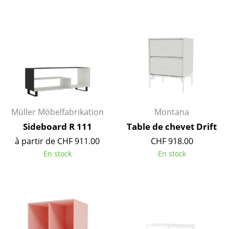
Artemide
Cassina
Fritz Hansen
HAY
Knoll International
Louis Poulsen
Müller Möbelfabrikation
Montana
Muuto
Sideboard R 111
Table de chevet Drift
à partir de CHF 911.00
CHF 918.00
Nils Holger Moormann
En stock
En stock
Richard Lampert
Thonet
USM Haller
Vitra