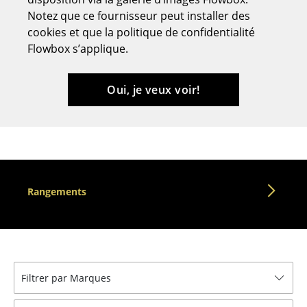
Notez que ce fournisseur peut installer des
Tabourets
cookies et que la politique de confidentialité
Bancs & Chaises longues
Flowbox s’applique.
Poufs poires
Oui, je veux voir!
Chaises de jardin
Chaises enfants
Chaises à bascule
Chaises de bureau
Rangements
Chaises de conférence
Fauteuils de direction
Pièces détachées
Filtrer par Marques
... voir tous les sièges