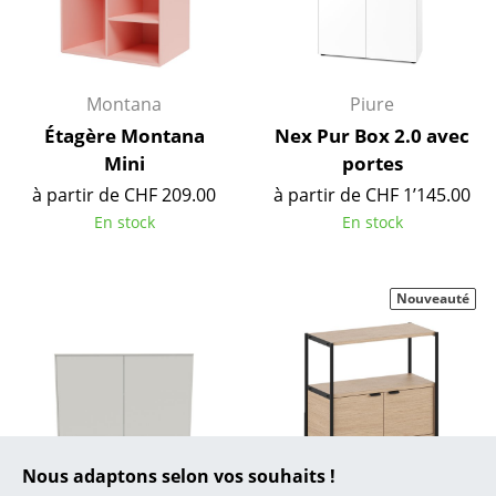
... toutes les marques A-Z
Designers
Montana
Piure
Alvar Aalto
Étagère Montana
Nex Pur Box 2.0 avec
Mini
portes
Arne Jacobsen
à partir de CHF 209.00
à partir de CHF 1’145.00
Charles & Ray Eames
En stock
En stock
Eero Saarinen
Nouveauté
Egon Eiermann
Eileen Gray
Jean Prouvé
Le Corbusier
Nous adaptons selon vos souhaits !
Ludwig Mies van der Rohe
Müller Small Living
Tiptoe