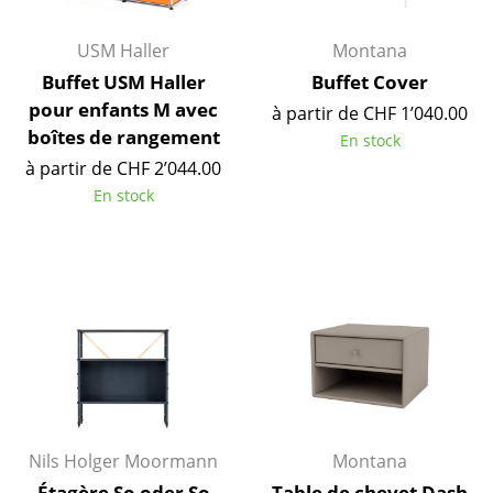
Espaces
USM Haller
Montana
Maison
Buffet USM Haller
Buffet Cover
pour enfants M avec
à partir de CHF 1’040.00
Salon et Salle de séjour
boîtes de rangement
En stock
à partir de CHF 2’044.00
Cuisine & Salle à manger
En stock
Chambre à coucher
Chambre enfant
Bureau
Entrée & Couloir
Salle de Bain
Cellier & Buanderie
Nils Holger Moormann
Montana
Jardin & Balcon
Étagère So oder So
Table de chevet Dash