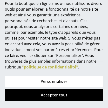
Pour la boutique en ligne smow, nous utilisons divers
Buffet Aventa
Buffet haut Unit en
Marcel Breuer
outils pour améliorer la fonctionnalité de notre site
Sideboard avec
bois
web et ainsi vous garantir une expérience
portes
Philippe Starck
à partir de CHF 525.00
personnalisée de recherches et d’achats. C’est
à partir de CHF 618.00
En stock
pourquoi, nous analysons certaines données,
Ronan & Erwan Bouroullec
En stock
comme, par exemple, le type d’appareils que vous
... tous les designers A-Z
utilisez pour visiter notre site web. Si vous n’êtes pas
en accord avec cela, vous avez la possibilité de gérer
individuellement vos paramètres et préférences. Pour
Thèmes
ce faire, veuillez cliquer sur "Personnaliser". Vous
Nouveauté smow
trouverez de plus amples informations dans notre
rubrique
"politique de confidentialité"
.
Inspiration
Éditions spéciales
Personnaliser
Montana
Müller Small Living
Classiques du design
Accepter tout
Commode Keep
Vertiko Wide
Les femmes dans le design
CHF 2’876.00
à partir de CHF 1’287.00