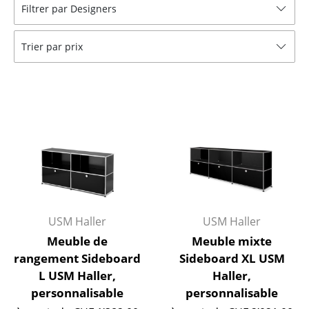
Filtrer par Designers
Tables
Tables de repas
Trier par prix
Tables d’appoint
Tables basses
Bureaux & Secrétaires
Secrétaires & Tables PC
Tables de conférence et Pupitres
Tables hautes & Pupitres
USM Haller
USM Haller
Tables enfants
Meuble de
Meuble mixte
rangement Sideboard
Sideboard XL USM
Table de jardin
L USM Haller,
Haller,
personnalisable
personnalisable
Chariots & Dessertes