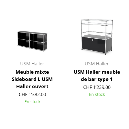
Lampes sans fil
... voir tous les luminaires
Lits
Lits doubles
Lits simples
USM Haller
USM Haller
Lits empilables
Meuble mixte
USM Haller meuble
Lits enfants
Sideboard L USM
de bar type 1
Haller ouvert
CHF 1’239.00
Tables de chevet et Accessoires de lit
CHF 1’382.00
En stock
... voir tous les lits
En stock
Accessoires
Horloges