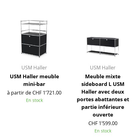
Petits rangements
Pièces détachées
... voir tous les rangements
Luminaires
Suspensions & Plafonniers
USM Haller
USM Haller
Lampes de table
USM Haller meuble
Meuble mixte
Lampes de bureau
mini-bar
sideboard L USM
Haller avec deux
à partir de CHF 1’721.00
Lampadaires et Liseuses
portes abattantes et
En stock
Lampes de sol
partie inférieure
ouverte
Appliques murales
CHF 1’599.00
Luminaires d’extérieur
En stock