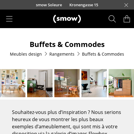
Accéder directement au contenu
smow Soleure
Kronengasse 15
Produits
Buffets & Commodes
Sièges
Meubles design
Rangements
Buffets & Commodes
Chaises de cuisine & salle à manger
Canapés
Fauteuils
Fauteuils lounge
Chaises
Souhaitez-vous plus d’inspiration ? Nous serions
Chaises cantilever
heureux de vous montrer les plus beaux
exemples d’ameublement, qui sont mis à votre
Chaises et Tabourets de bar
disposition via la galerie d’images Flowbox.