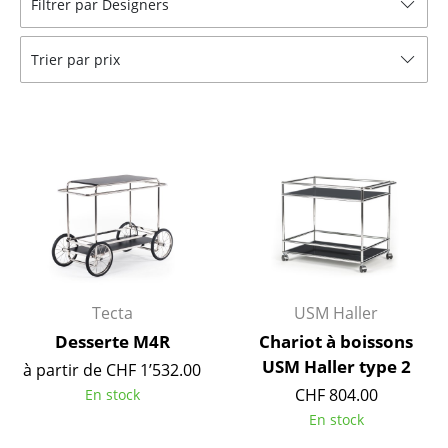
Filtrer par Designers
Tables
Trier par prix
Tables de repas
Tables d’appoint
Tables basses
Bureaux & Secrétaires
Secrétaires & Tables PC
Tables de conférence et Pupitres
Tables hautes & Pupitres
Tecta
USM Haller
Desserte M4R
Chariot à boissons
Tables enfants
USM Haller type 2
à partir de CHF 1’532.00
Table de jardin
CHF 804.00
En stock
En stock
Chariots & Dessertes