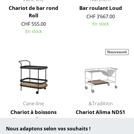
Chariot de bar rond
Bar roulant Loud
... toutes les marques A-Z
Roll
CHF 3’667.00
CHF 555.00
Designers
En stock
En stock
Alvar Aalto
Arne Jacobsen
Nouveauté
Charles & Ray Eames
Eero Saarinen
Egon Eiermann
Eileen Gray
Cane-line
&Tradition
Jean Prouvé
Chariot à boissons
Chariot Alima NDS1
Roll
Le Corbusier
CHF 912.00
CHF 1’059.00
Disponible sous 2
Nous adaptons selon vos souhaits !
Ludwig Mies van der Rohe