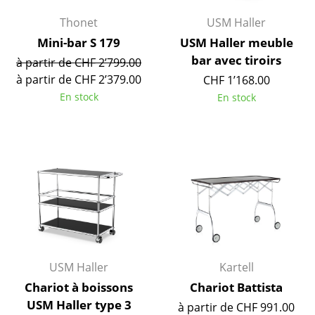
Miroirs
Thonet
USM Haller
Mini-bar S 179
USM Haller meuble
Figurines & Miniatures
bar avec tiroirs
à partir de CHF 2’799.00
Vases
à partir de CHF 2’379.00
CHF 1’168.00
En stock
En stock
Plateaux
Accessoires de bureau
Boîtes de rangement
Couvertures
Coussins
Tapis
USM Haller
Kartell
Rideaux
Chariot à boissons
Chariot Battista
... voir tous les accessoires
USM Haller type 3
à partir de CHF 991.00