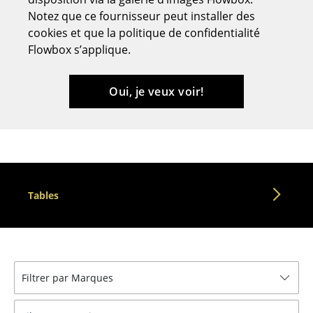
Notez que ce fournisseur peut installer des
Tabourets
cookies et que la politique de confidentialité
Bancs & Chaises longues
Flowbox s’applique.
Poufs poires
Oui, je veux voir!
Chaises de jardin
Chaises enfants
Chaises à bascule
Chaises de bureau
Tables
Chaises de conférence
Fauteuils de direction
Pièces détachées
Filtrer par Marques
... voir tous les sièges