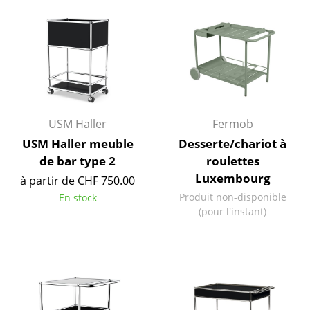
Bureau
Poste de travail
Bureau de direction
Salles de réunion
USM Haller
Fermob
Accueil & Réception
USM Haller meuble
Desserte/chariot à
de bar type 2
roulettes
Cantines & Espaces communs
Luxembourg
à partir de CHF 750.00
Solutions par branche
Produit non-disponible
En stock
(pour l'instant)
Travailler en sécurité
Marques & Designers
Marques