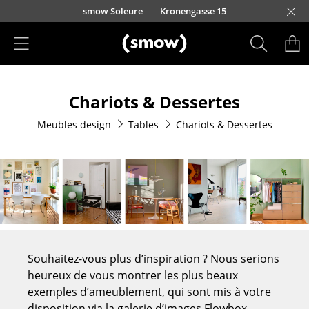
Accéder directement au contenu
smow Soleure
Kronengasse 15
Produits
Chariots & Dessertes
Sièges
Meubles design
Tables
Chariots & Dessertes
Chaises de cuisine & salle à manger
Canapés
Fauteuils
Fauteuils lounge
Chaises
Souhaitez-vous plus d’inspiration ? Nous serions
Chaises cantilever
heureux de vous montrer les plus beaux
exemples d’ameublement, qui sont mis à votre
Chaises et Tabourets de bar
disposition via la galerie d’images Flowbox.