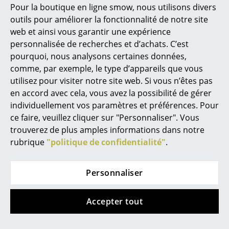
semaines
En stock
Pour la boutique en ligne smow, nous utilisons divers
(Délai de livraison donné
Marcel Breuer
outils pour améliorer la fonctionnalité de notre site
par le fabricant)
web et ainsi vous garantir une expérience
Philippe Starck
personnalisée de recherches et d’achats. C’est
pourquoi, nous analysons certaines données,
Ronan & Erwan Bouroullec
comme, par exemple, le type d’appareils que vous
... tous les designers A-Z
utilisez pour visiter notre site web. Si vous n’êtes pas
en accord avec cela, vous avez la possibilité de gérer
individuellement vos paramètres et préférences. Pour
Thèmes
ce faire, veuillez cliquer sur "Personnaliser". Vous
Nouveauté smow
trouverez de plus amples informations dans notre
rubrique
"politique de confidentialité"
.
Inspiration
Montana
Tecta
Caisson à roulettes
Table d'appoint K6
Éditions spéciales
Personnaliser
Preppy
à partir de CHF 2’031.00
Classiques du design
CHF 681.00
Disponible sous 6-8
Accepter tout
semaines
Disponible sous 2-3
Les femmes dans le design
(Délai de livraison donné
semaines
par le fabricant)
(Délai de livraison donné