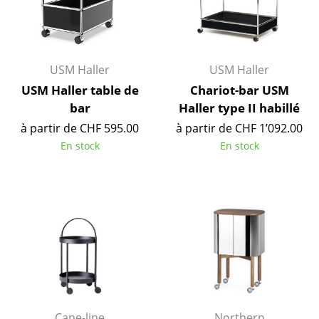
Artemide
Cassina
Fritz Hansen
USM Haller
USM Haller
HAY
USM Haller table de
Chariot-bar USM
bar
Haller type II habillé
Knoll International
à partir de CHF 595.00
à partir de CHF 1’092.00
Louis Poulsen
En stock
En stock
Muuto
Nils Holger Moormann
Richard Lampert
Thonet
USM Haller
Vitra
Cane-line
Northern