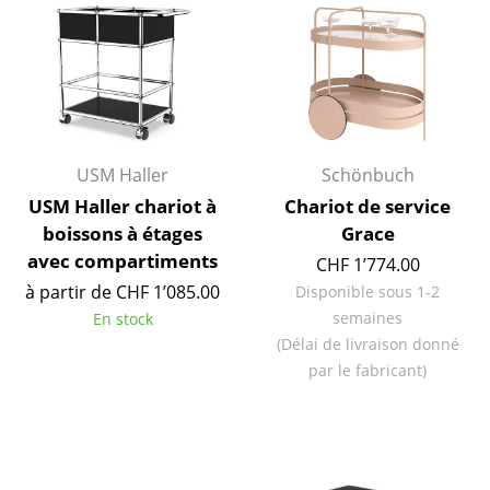
Petits rangements
Pièces détachées
... voir tous les rangements
Luminaires
USM Haller
Schönbuch
Suspensions & Plafonniers
USM Haller chariot à
Chariot de service
boissons à étages
Grace
Lampes de table
avec compartiments
CHF 1’774.00
Lampes de bureau
à partir de CHF 1’085.00
Disponible sous 1-2
semaines
En stock
Lampadaires et Liseuses
(Délai de livraison donné
par le fabricant)
Lampes de sol
Appliques murales
Luminaires d’extérieur