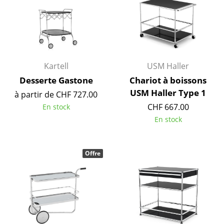
Lampes sans fil
... voir tous les luminaires
Lits
Kartell
USM Haller
Lits doubles
Desserte Gastone
Chariot à boissons
USM Haller Type 1
Lits simples
à partir de CHF 727.00
CHF 667.00
En stock
Lits empilables
En stock
Lits enfants
Tables de chevet et Accessoires de lit
Offre
... voir tous les lits
Accessoires
Horloges