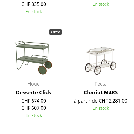
CHF 835.00
En stock
Espaces
En stock
Maison
Offre
Salon et Salle de séjour
Cuisine & Salle à manger
Chambre à coucher
Chambre enfant
Bureau
Houe
Tecta
Desserte Click
Chariot M4RS
Entrée & Couloir
CHF 674.00
à partir de CHF 2’281.00
Salle de Bain
CHF 607.00
En stock
En stock
Cellier & Buanderie
Jardin & Balcon