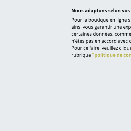
Nous adaptons selon vos 
Pour la boutique en ligne s
ainsi vous garantir une ex
certaines données, comme, p
Service
N
n’êtes pas en accord avec c
Contact
Pour ce faire, veuillez cli
à partir 
Paiement
rubrique
"politique de con
E
Livraison
FAQ
Retours & échanges
Vos avantages en un cl
CGV
Protection des donné
Saisir un critère