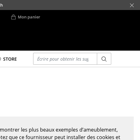
ch
Mon panier
Saisir un critère
STORE
Lits
Lits doubles
Lits simples
Lits empilables
Lits enfants
ses
Tables de chevet et
Accessoires de lit
s montrer les plus beaux exemples d’ameublement,
... voir tous les lits
otez que ce fournisseur peut installer des cookies et