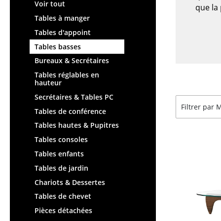
Chaises et Tabourets de
Tables hautes & Pupitres
Voir tout
que la 
bar
Tables enfants
Tables à manger
Tabourets
Table de jardin
Tables d'appoint
Bancs & Chaises longues
Chariots & Dessertes
Tables basses
Poufs poires
Pièces détachées
Bureaux & Secrétaires
Chaises de jardin
... voir toutes les tables
Tables réglables en
Chaises enfants
hauteur
Chaises à bascule
Secrétaires & Tables PC
Filtrer par
Chaises de bureau
Tables de conférence
Chaises de conférence
Tables hautes & Pupitres
Fauteuils de direction
Tables consoles
Pièces détachées
Tables enfants
... voir tous les sièges
Tables de jardin
Chariots & Dessertes
Accessoires
Tables de chevet
Horloges
Pièces détachées
Miroirs