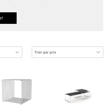
r
ires
r!
Trier par prix