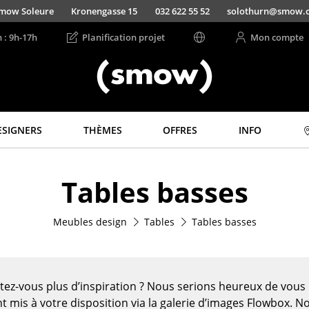
mow Soleure
Kronengasse 15
032 622 55 52
solothurn@smow.
n : 9h-17h
Planification projet
Mon compte
ESIGNERS
THÈMES
OFFRES
INFO
Rangements
Luminaires
Tables basses
Étagères & Armoires
Suspensions &
Plafonniers
Bibliothèques
Lampes de table
Meubles design
Tables
Tables basses
Étagères murales
Lampes de bureau
Buffets & Commodes
Lampadaires et Liseu
Meubles TV
Lampes de sol
Caissons roulants et
tez-vous plus d’inspiration ? Nous serions heureux de vou
Meubles d’appoint
Appliques murales
t mis à votre disposition via la galerie d’images Flowbox. N