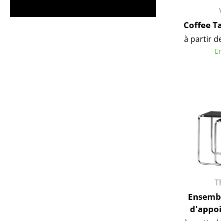
Figurines & Miniatures
Vases
Coffee T
Plateaux
à partir d
E
Accessoires de bureau
Boîtes de rangement
Couvertures
Coussins
Tapis
Rideaux
... voir tous les
accessoires
T
Ensembl
d'appoi