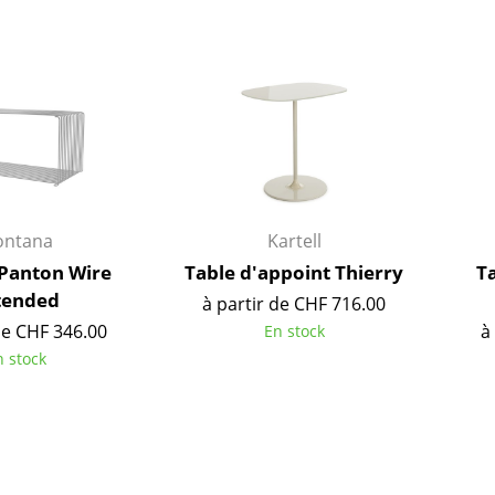
Richard Lampert
Ludwig Mies van der Roh
Thonet
Marcel Breuer
USM Haller
Philippe Starck
Vitra
Ronan & Erwan Bouroull
... toutes les marques A-Z
... tous les designers A-Z
Nouveauté smow
Inspiration
Éditions spéciales
ntana
Kartell
Classiques du design
 Panton Wire
Table d'appoint Thierry
T
tended
Les femmes dans le 
à partir de CHF 716.00
de CHF 346.00
à
Design Bauhaus
En stock
n stock
Design Mid-Century
Design scandinave
Design italien
Design durable
Matériaux naturels