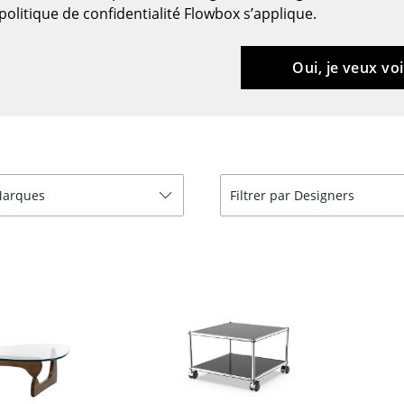
Meubles de bar
Luminaires d’extérieu
politique de confidentialité Flowbox s’applique.
Garde-robes
Lampes sans fil
Petits rangements
... voir tous les lumina
Oui, je veux voi
Pièces détachées
... voir tous les rangements
Configurateur USM Haller
 Marques
Filtrer par Designers