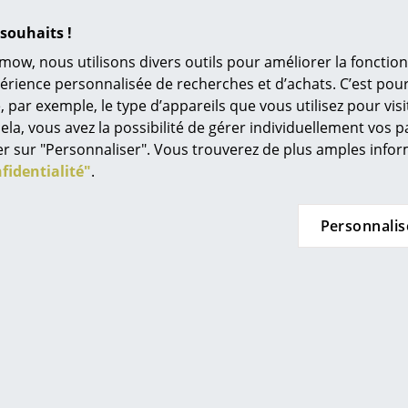
Univers de couleurs
souhaits !
L’original
mow, nous utilisons divers outils pour améliorer la fonction
Idées cadeaux
périence personnalisée de recherches et d’achats. C’est po
ar exemple, le type d’appareils que vous utilisez pour visit
L
orr11
Vitra
ela, vous avez la possibilité de gérer individuellement vos 
Gear
Table d'appoint
G
À
quer sur "Personnaliser". Vous trouverez de plus amples inf
Guéridon Bas
de CHF 454.00
s
fidentialité"
.
r
à partir de CHF 2’465.00
n stock
Re
En stock
Tr
Personnalis
N
Stoc
in d’oeil
Me
stoc
ouv
es
Offre
Offre