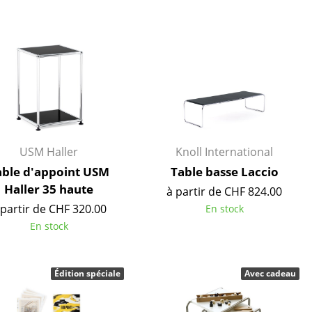
e
ec
USM Haller
Knoll International
able d'appoint USM
Table basse Laccio
Haller 35 haute
design
à partir de CHF 824.00
 partir de CHF 320.00
En stock
En stock
Édition spéciale
Avec cadeau