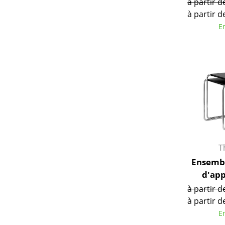
à partir d
à partir d
E
T
Ensembl
d'app
à partir d
à partir d
E