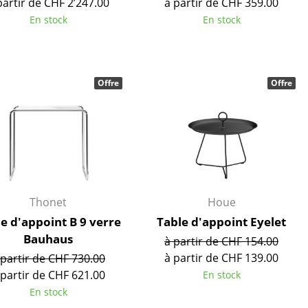
partir de CHF 2’247.00
à partir de CHF 359.00
Accueil & Réception
En stock
En stock
Cantines & Espaces communs
Solutions par branche
Travailler en sécurité
Offre
Offre
L’original
Thonet
Houe
e d'appoint B 9 verre
Table d'appoint Eyelet
Bauhaus
à partir de CHF 154.00
à partir de CHF 139.00
 partir de CHF 730.00
 partir de CHF 621.00
En stock
En stock