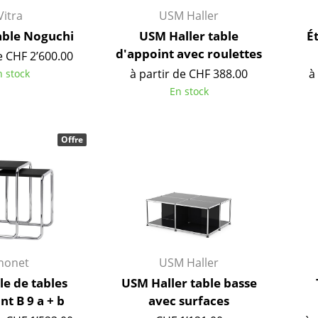
Vitra
USM Haller
able Noguchi
USM Haller table
É
d'appoint avec roulettes
e CHF 2’600.00
à partir de CHF 388.00
à
n stock
En stock
Offre
Maison
honet
USM Haller
Salon et Salle de séjour
e de tables
USM Haller table basse
Cuisine & Salle à manger
nt B 9 a + b
avec surfaces
Chambre à coucher