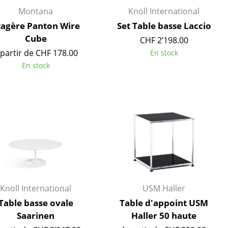
Montana
Knoll International
tagère Panton Wire
Set Table basse Laccio
Cube
CHF 2’198.00
 partir de CHF 178.00
En stock
En stock
Bureau
Knoll International
USM Haller
Poste de travail
Table basse ovale
Table d'appoint USM
Bureau de direction
Saarinen
Haller 50 haute
Salles de réunion