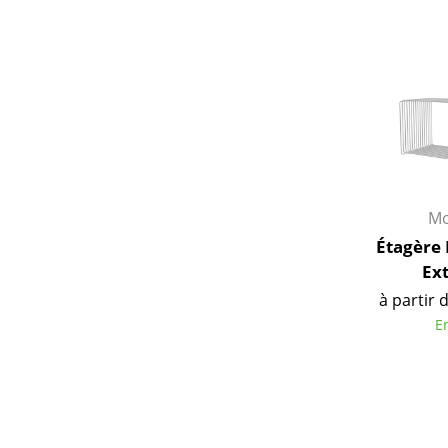
Mo
Étagère
Ex
à partir 
E