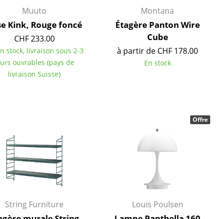
Muuto
Montana
e Kink, Rouge foncé
Étagère Panton Wire
Cube
CHF 233.00
à partir de CHF 178.00
en stock, livraison sous 2-3
ours ouvrables (pays de
En stock
livraison Suisse)
Offre
Bureau
Poste de travail
Bureau de direction
String Furniture
Louis Poulsen
Salles de réunion
agère murale String
Lampe Panthella 160