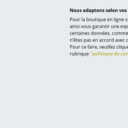
de livr
Nous adaptons selon vos 
Pour la boutique en ligne s
ainsi vous garantir une ex
certaines données, comme, p
Service
n’êtes pas en accord avec c
Contact
Pour ce faire, veuillez cli
Paiement
rubrique
"politique de con
Livraison
FAQ
F
Retours & échanges
Lampe Bal
Vos avantages en un cl
cm) avec
CGV
vacillant
Protection des donné
Produit non
l'
Saisir un critère