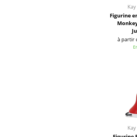
Kay
Figurines & Miniatures
Vases
Figurine e
Monkey
Plateaux
J
Accessoires de bureau
à partir
Boîtes de rangement
E
Couvertures
Coussins
Tapis
Rideaux
... voir tous les
accessoires
Kay
Figurine 