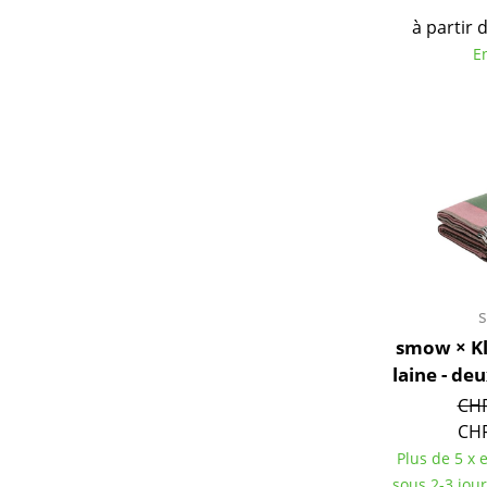
à partir 
E
smow × Kl
laine - de
CHF
CHF
Plus de 5 x e
sous 2-3 jou