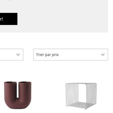
r
ires
r!
Trier par prix