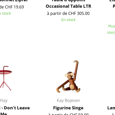
Chambre enfant
Occasional Table LTR
P
 de CHF 19.69
Bureau
à partir de CHF 305.00
n stock
Entrée & Couloir
En stock
Salle de Bain
Plus
Cellier & Buanderie
sous
Jardin & Balcon
Marques
Designers
Artemide
Alvar Aalto
Cassina
Arne Jacobsen
Fritz Hansen
Charles & Ray Eames
HAY
Eero Saarinen
Knoll International
Egon Eiermann
Louis Poulsen
Eileen Gray
Hay
Kay Bojesen
Muuto
Jean Prouvé
 - Don't Leave
Figurine Singe
Lam
Nils Holger Moormann
Le Corbusier
Me