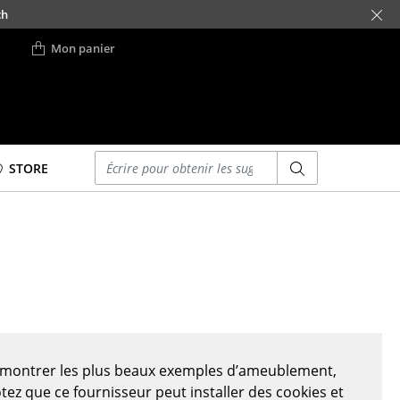
ch
Mon panier
Saisir un critère
STORE
Lits
Lits doubles
Lits simples
Lits empilables
Lits enfants
ses
Tables de chevet et
Accessoires de lit
s montrer les plus beaux exemples d’ameublement,
... voir tous les lits
otez que ce fournisseur peut installer des cookies et