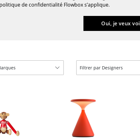
Meubles de bar
Luminaires d’extérieu
politique de confidentialité Flowbox s’applique.
Garde-robes
Lampes sans fil
Petits rangements
... voir tous les lumina
Oui, je veux voi
Pièces détachées
... voir tous les rangements
Configurateur USM Haller
 Marques
Filtrer par Designers