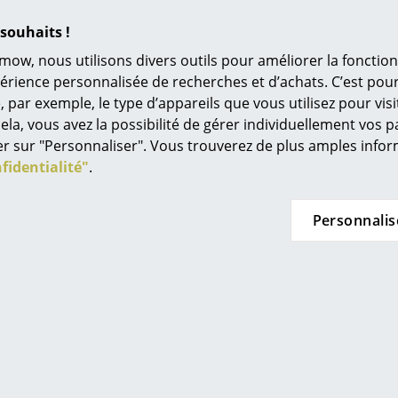
Univers de couleurs
aison Suisse)
souhaits !
L’original
mow, nous utilisons divers outils pour améliorer la fonction
Idées cadeaux
périence personnalisée de recherches et d’achats. C’est po
ar exemple, le type d’appareils que vous utilisez pour visit
L
ela, vous avez la possibilité de gérer individuellement vos 
À
quer sur "Personnaliser". Vous trouverez de plus amples inf
s
fidentialité"
.
Re
Tr
Personnalis
ermob
Rowac
N
ad, Grand (38
Tabouret Rowac Modèle
La
in d’oeil
Me
 mode bougie
I - 50 cm
à
e, Ocre rouge
à partir de CHF 373.00
es
-disponible (pour
En stock
instant)