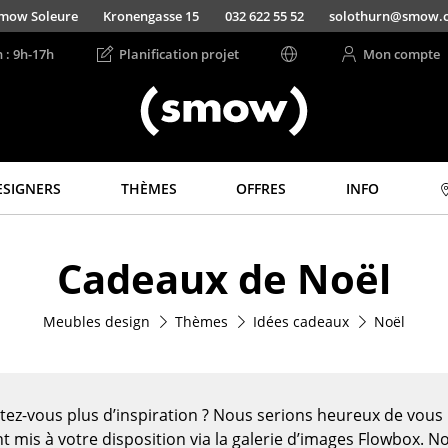
mow Soleure
Kronengasse 15
032 622 55 52
solothurn@smow.
n : 9h-17h
Planification projet
Mon compte
ESIGNERS
THÈMES
OFFRES
INFO
Rangements
Luminaires
Cadeaux de Noël
Étagères & Armoires
Suspensions &
Plafonniers
Bibliothèques
Lampes de table
Meubles design
Thèmes
Idées cadeaux
Noël
Étagères murales
Lampes de bureau
Buffets & Commodes
Lampadaires et Liseu
Meubles TV
Lampes de sol
Caissons roulants et
tez-vous plus d’inspiration ? Nous serions heureux de vou
Meubles d’appoint
Appliques murales
t mis à votre disposition via la galerie d’images Flowbox. N