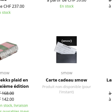
à partir de CHF 59.00
à
Richard Lampert
Ludwig Mies van der Roh
à
de CHF 237.00
En stock
Thonet
Marcel Breuer
n stock
USM Haller
Philippe Starck
Vitra
Ronan & Erwan Bouroull
... toutes les marques A-Z
... tous les designers A-Z
Nouveauté smow
Inspiration
Éditions spéciales
Classiques du design
Les femmes dans le 
smow
smow
Design Bauhaus
ekks plaid en
Carte cadeau smow
La
Design Mid-Century
uxième édition
Produit non-disponible (pour
Design scandinave
l'instant)
 168.00
à
Design italien
 142.00
à
Design durable
n stock, livraison
Matériaux naturels
rs ouvrables (pays