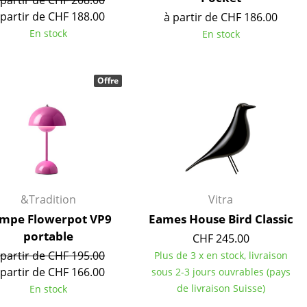
 partir de CHF 208.00
e
 partir de CHF 188.00
à partir de CHF 186.00
En stock
En stock
ec
Offre
design
&Tradition
Vitra
mpe Flowerpot VP9
Eames House Bird Classic
portable
CHF 245.00
 partir de CHF 195.00
Plus de 3 x en stock, livraison
 partir de CHF 166.00
sous 2-3 jours ouvrables (pays
de livraison Suisse)
En stock