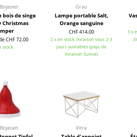
 Bojesen
Grau
n bois de singe
Lampe portable Salt,
Vas
 Christmas
Orange sanguine
umper
CHF 414.00
3 x 
 de CHF 72.00
j
2 x en stock, livraison sous 2-3
jours ouvrables (pays de
n stock
livraison Suisse)
Maison
Salon et Salle de séjour
Cuisine & Salle à manger
 Bojesen
Vitra
Chambre à coucher
Bonnet Zipfel
Table d'appoint
Ét