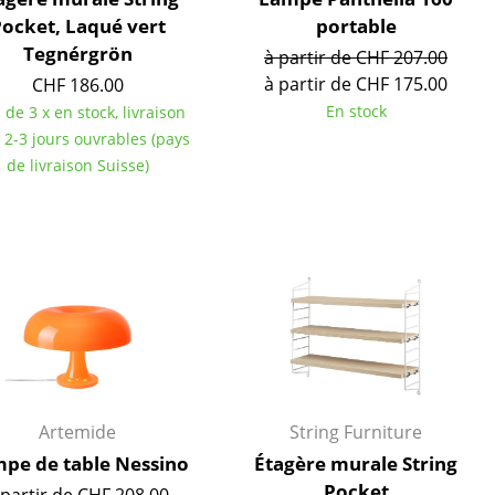
Accueil & Réception
ocket, Laqué vert
portable
Cantines & Espaces communs
Tegnérgrön
à partir de CHF 207.00
Solutions par branche
à partir de CHF 175.00
CHF 186.00
Travailler en sécurité
En stock
 de 3 x en stock, livraison
 2-3 jours ouvrables (pays
de livraison Suisse)
L’original
Artemide
String Furniture
pe de table Nessino
Étagère murale String
Pocket