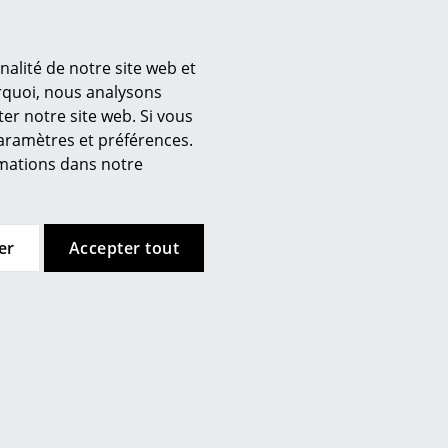
Offre
nalité de notre site web et
urquoi, nous analysons
er notre site web. Si vous
’entreprise
paramètres et préférences.
 propos de nous
ormations dans notre
mow sur place
Cane-line
Houe
joignez l’équipe smow
Chaise Ocean
Chaise Click Tall
availler chez smow
er
Accepter tout
 partir de CHF 550.00
CHF 269.00
ewsletter
CHF 242.00
En stock
ntions légales
En stock