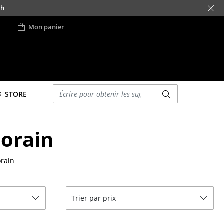
ch
Mon panier
Saisir un critère
STORE
Lits
orain
Lits doubles
Lits simples
rain
Lits empilables
Lits enfants
ses
Tables de chevet et
Trier par prix
Accessoires de lit
... voir tous les lits