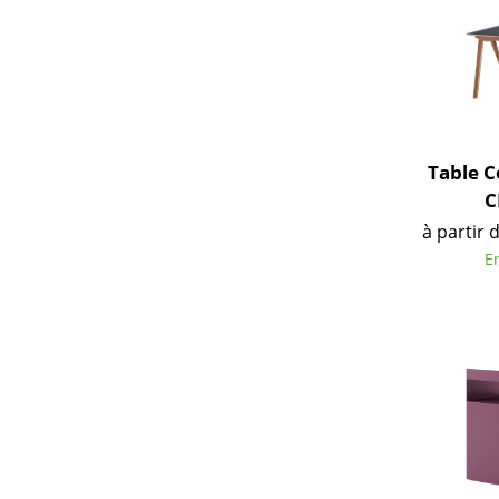
Figurines & Miniatures
Vases
Plateaux
Accessoires de bureau
Boîtes de rangement
Table 
Couvertures
C
Coussins
à partir 
Tapis
E
Rideaux
... voir tous les
accessoires