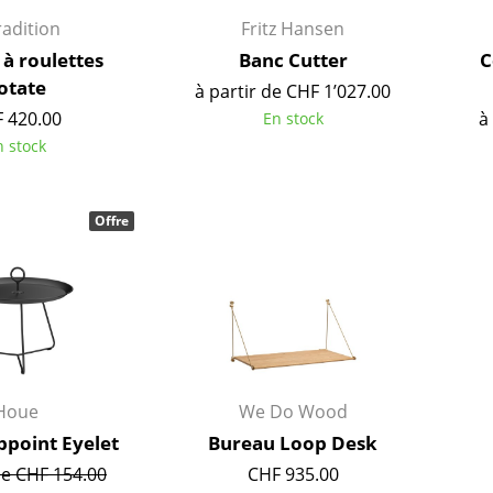
Chambre enfant
adition
Fritz Hansen
Bureau
 à roulettes
Banc Cutter
C
Entrée & Couloir
otate
à partir de CHF 1’027.00
Salle de Bain
 420.00
à
En stock
Cellier & Buanderie
n stock
Jardin & Balcon
Marques
Designers
Offre
Artemide
Alvar Aalto
Cassina
Arne Jacobsen
Fritz Hansen
Charles & Ray Eames
HAY
Eero Saarinen
Knoll International
Egon Eiermann
Louis Poulsen
Eileen Gray
Houe
We Do Wood
Muuto
Jean Prouvé
ppoint Eyelet
Bureau Loop Desk
Nils Holger Moormann
Le Corbusier
de CHF 154.00
CHF 935.00