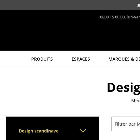
Accéder directement au contenu
s
0800 15 60 00, lun-ve
PRODUITS
ESPACES
MARQUES & D
Sièges
Tables
Desi
Chaises de cuisine & salle
Tables de repas
à manger
Tables d’appoint
Canapés
Meu
Tables basses
Fauteuils
Bureaux & Secrétaires
Fauteuils lounge
Secrétaires & Tables PC
Filtrer par
Chaises
Tables de conférence et
Design scandinave
Chaises cantilever
Pupitres