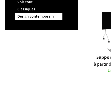
Chaises et Tabourets de
Tables hautes & Pupitres
Voir tout
bar
Tables enfants
Classiques
Tabourets
Table de jardin
Design contemporain
Bancs & Chaises longues
Chariots & Dessertes
Poufs poires
Pièces détachées
Chaises de jardin
... voir toutes les tables
Chaises enfants
Chaises à bascule
Pe
Chaises de bureau
Suppor
Chaises de conférence
à partir 
Fauteuils de direction
E
Pièces détachées
... voir tous les sièges
Accessoires
Horloges
Miroirs