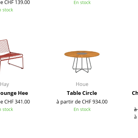
de CHF 139.00
Richard Lampert
Ludwig Mies van der Roh
En stock
n stock
Thonet
Marcel Breuer
USM Haller
Philippe Starck
Vitra
Ronan & Erwan Bouroull
... toutes les marques A-Z
... tous les designers A-Z
Nouveauté smow
Inspiration
Éditions spéciales
Classiques du design
Hay
Houe
Les femmes dans le 
Design Bauhaus
 lounge Hee
Table Circle
Ch
Design Mid-Century
de CHF 341.00
à partir de CHF 934.00
à
n stock
En stock
Design scandinave
à
Design italien
Design durable
Matériaux naturels