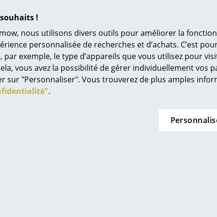
Univers de couleurs
souhaits !
L’original
mow, nous utilisons divers outils pour améliorer la fonction
Idées cadeaux
périence personnalisée de recherches et d’achats. C’est po
ar exemple, le type d’appareils que vous utilisez pour visit
L
ela, vous avez la possibilité de gérer individuellement vos 
À
quer sur "Personnaliser". Vous trouverez de plus amples inf
s
fidentialité"
.
Houe
Fabula Living
Re
e Sketch
Tapis Poppy
Tr
Personnalis
e CHF 1’038.00
à partir de CHF 487.00
à
N
n stock
En stock
in d’oeil
Me
es
Offre