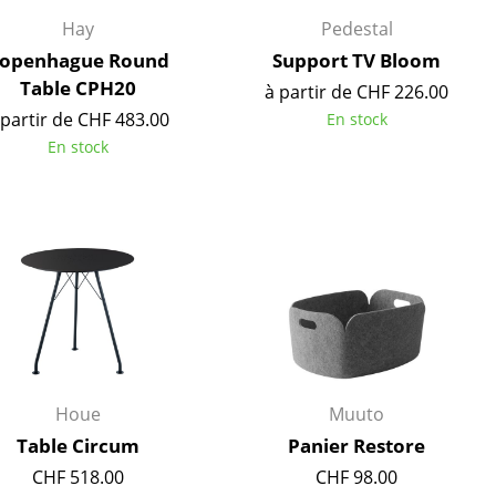
Accueil & Réception
Hay
Pedestal
Cantines & Espaces communs
openhague Round
Support TV Bloom
Solutions par branche
Table CPH20
à partir de CHF 226.00
Travailler en sécurité
 partir de CHF 483.00
En stock
En stock
L’original
Houe
Muuto
Table Circum
Panier Restore
CHF 518.00
CHF 98.00