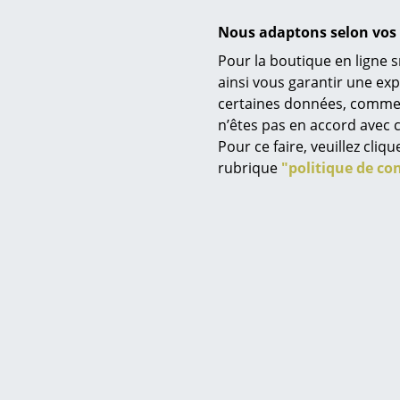
Nous adaptons selon vos 
Pour la boutique en ligne s
ainsi vous garantir une ex
certaines données, comme, p
Service
n’êtes pas en accord avec c
Contact
Pour ce faire, veuillez cli
Paiement
rubrique
"politique de con
Livraison
Tabl
FAQ
à partir d
Retours & échanges
E
Vos avantages en un cl
CGV
Protection des donné
Saisir un critère