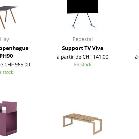
Hay
Pedestal
Copenhague
Support TV Viva
PH90
à partir de CHF 141.00
à
de CHF 965.00
En stock
n stock
Maison
Salon et Salle de séjour
Cuisine & Salle à manger
Chambre à coucher