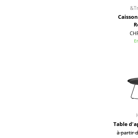
&Tr
Caisson
R
CHF
E
Table d'a
à partir 