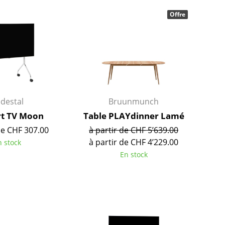
Meubles de bar
Luminaires d’extérieu
Offre
Garde-robes
Lampes sans fil
Petits rangements
... voir tous les lumina
Pièces détachées
... voir tous les rangements
Configurateur USM Haller
destal
Bruunmunch
t TV Moon
Table PLAYdinner Lamé
de CHF 307.00
à partir de CHF 5’639.00
à partir de CHF 4’229.00
n stock
En stock